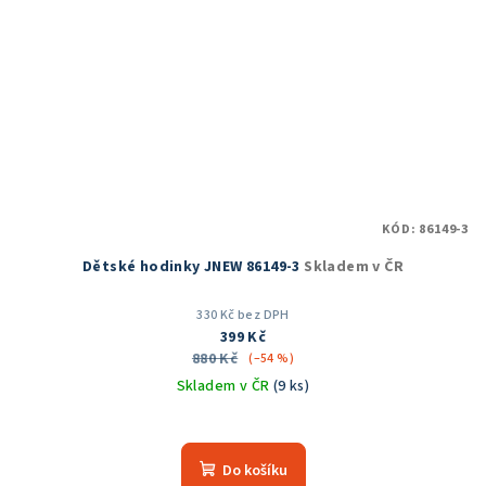
KÓD:
86149-3
Dětské hodinky JNEW 86149-3
Skladem v ČR
330 Kč bez DPH
399 Kč
880 Kč
(–54 %)
Skladem v ČR
(9 ks)
Průměrné
hodnocení
produktu
Do košíku
je