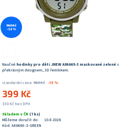
960 Kč
–58 %
Naučné
hodinky pro děti JNEW A86665-3 maskované zelené
s
překrásným designem, 3D řemínkem.
standardní cena:
960 Kč
–58 %
399 Kč
330 Kč bez DPH
Měrná
Skladem v ČR
(7 ks)
cena:
Můžeme doručit do:
10.8.2026
Kód:
A86665-3-GREEN