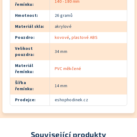
140 - 180 mm
řemínku
:
Hmotnost
:
26 gramů
Materiál skla
:
akrylové
Pouzdro
:
kovové
,
plastové ABS
Velikost
34 mm
pouzdra
:
Materiál
PVC měkčené
řemínku
:
Šířka
14 mm
řemínku
:
Prodejce
:
eshophodinek.cz
Související produkty