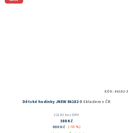
KÓD:
86182-3
Dětské hodinky JNEW 86182-3
Skladem v ČR
321 Kč bez DPH
388 Kč
880 Kč
(–55 %)