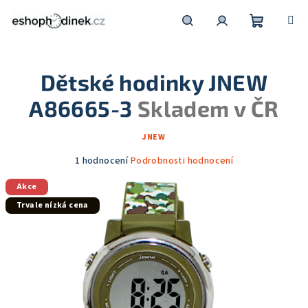
Přejít
na
obsah
Nákupní
Hledat
Přihlášení
Dětské hodinky JNEW
košík
A86665-3
Skladem v ČR
JNEW
Průměrné
1 hodnocení
Podrobnosti hodnocení
hodnocení
Akce
produktu
je
Trvale nízká cena
5,0
z
5
hvězdiček.