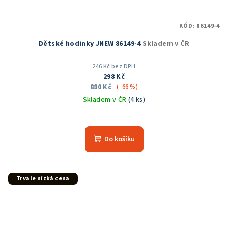
KÓD:
86149-4
Dětské hodinky JNEW 86149-4
Skladem v ČR
246 Kč bez DPH
298 Kč
880 Kč
(–66 %)
Skladem v ČR
(4 ks)
Průměrné
hodnocení
produktu
Do košíku
je
5,0
z
5
Trvale nízká cena
hvězdiček.