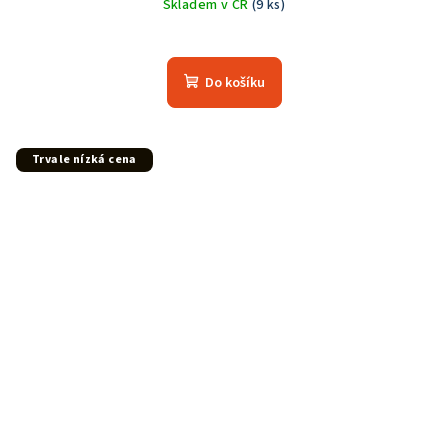
Skladem v ČR
(9 ks)
Do košíku
Trvale nízká cena