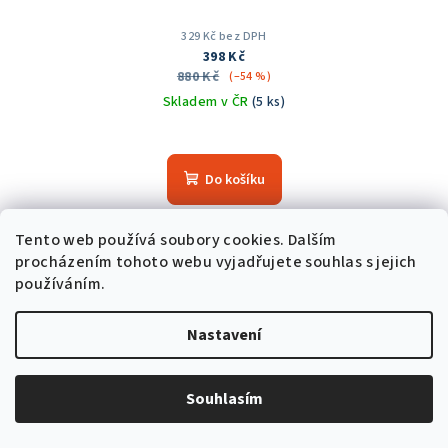
329 Kč bez DPH
398 Kč
880 Kč
(–54 %)
Skladem v ČR
(5 ks)
Do košíku
Tento web používá soubory cookies. Dalším
Akce
procházením tohoto webu vyjadřujete souhlas s jejich
používáním.
Trvale nízká cena
Nastavení
Souhlasím