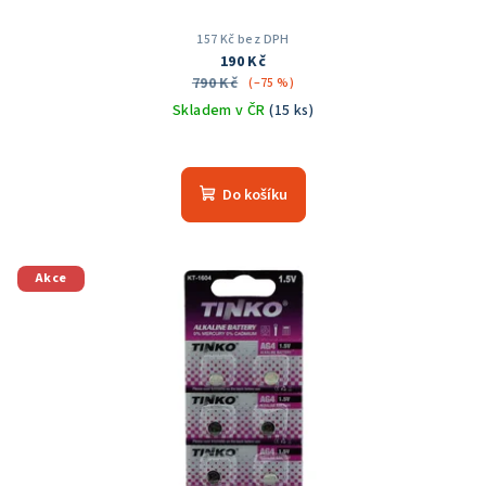
157 Kč bez DPH
190 Kč
790 Kč
(–75 %)
Skladem v ČR
(15 ks)
Průměrné
hodnocení
produktu
Do košíku
je
5,0
z
5
Akce
hvězdiček.