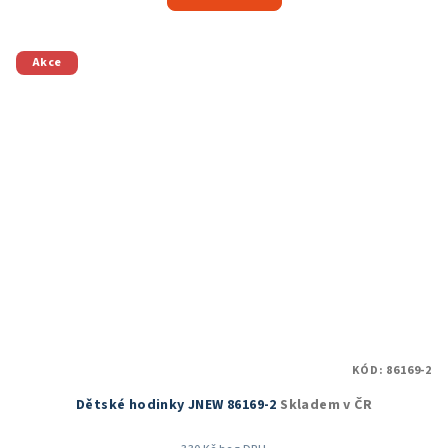
5,0
z
5
Akce
hvězdiček.
KÓD:
86169-2
Dětské hodinky JNEW 86169-2
Skladem v ČR