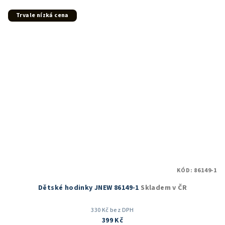
Trvale nízká cena
KÓD:
86149-1
Dětské hodinky JNEW 86149-1
Skladem v ČR
330 Kč bez DPH
399 Kč