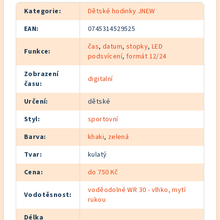
Kategorie
:
Dětské hodinky JNEW
EAN
:
0745314529525
čas
,
datum
,
stopky
,
LED
Funkce
:
podsvícení
,
formát 12/24
Zobrazení
digitalní
času
:
Určení
:
dětské
Styl
:
sportovní
Barva
:
khaki
,
zelená
Tvar
:
kulatý
Cena
:
do 750 Kč
voděodolné WR 30 - vlhko, mytí
Vodotěsnost
:
rukou
Délka