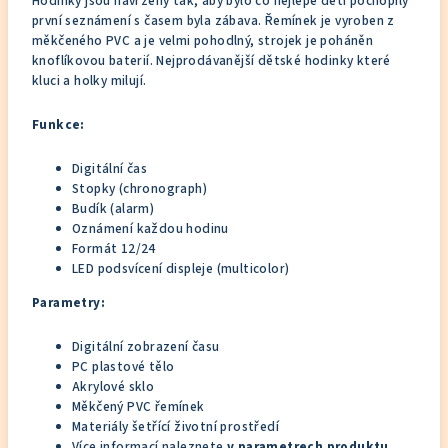
Hodinky jsou navrženy tak, aby bylo co nejlépe děti pochopily
první seznámení s časem byla zábava. Řemínek je vyroben z
měkčeného PVC a je velmi pohodlný, strojek je poháněn
knoflíkovou baterií. Nejprodávanější dětské hodinky které
kluci a holky milují.
Funkce:
Digitální čas
Stopky (chronograph)
Budík (alarm)
Oznámení každou hodinu
Formát 12/24
LED podsvícení displeje (multicolor)
Parametry:
Digitální zobrazení času
PC plastové tělo
Akrylové sklo
Měkčený PVC řemínek
Materiály šetřící životní prostředí
Více informací naleznete
v parametrech produktu.