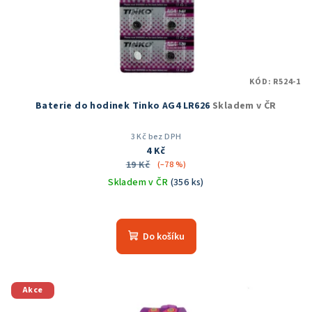
KÓD:
R524-1
Baterie do hodinek Tinko AG4 LR626
Skladem v ČR
3 Kč bez DPH
4 Kč
19 Kč
(–78 %)
Skladem v ČR
(356 ks)
Průměrné
hodnocení
produktu
Do košíku
je
5,0
z
5
Akce
hvězdiček.