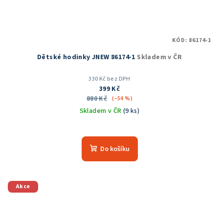
KÓD:
86174-1
Dětské hodinky JNEW 86174-1
Skladem v ČR
330 Kč bez DPH
399 Kč
880 Kč
(–54 %)
Skladem v ČR
(9 ks)
Průměrné
hodnocení
produktu
Do košíku
je
5,0
z
5
Akce
hvězdiček.