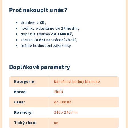
Proč nakoupit u nás?
skladem v
ČR
,
hodinky odesíláme do
24 hodin
,
doprava zdarma
od 1600 Kč
,
záruka
14 dní
na vrácení zboží,
reálné hodnocení zákazníky.
Doplňkové parametry
Kategorie
:
Nástěnné hodiny klasické
Barva
:
žlutá
Cena
:
do 500 Kč
Rozměry
:
240 x 240 mm
Tichý chod
:
ne