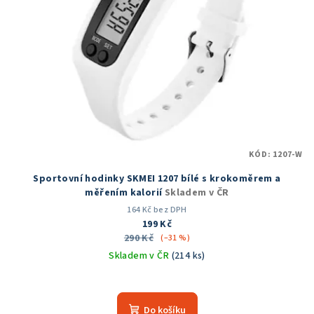
KÓD:
1207-W
Sportovní hodinky SKMEI 1207 bílé s krokoměrem a
měřením kalorií
Skladem v ČR
164 Kč bez DPH
199 Kč
290 Kč
(–31 %)
Skladem v ČR
(214 ks)
Průměrné
hodnocení
produktu
Do košíku