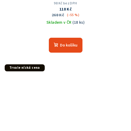
98 Kč bez DPH
118 Kč
268 Kč
(–55 %)
Skladem v ČR
(18 ks)
Průměrné
hodnocení
produktu
Do košíku
je
5,0
z
5
Trvale nízká cena
hvězdiček.