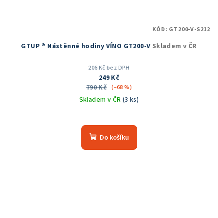
KÓD:
GT200-V-S212
GTUP ® Nástěnné hodiny VÍNO GT200-V
Skladem v ČR
206 Kč bez DPH
249 Kč
790 Kč
(–68 %)
Skladem v ČR
(3 ks)
Průměrné
hodnocení
produktu
Do košíku
je
5,0
z
5
hvězdiček.