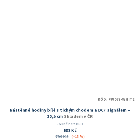
5
hvězdiček.
KÓD:
PW077-WHITE
Nástěnné hodiny bílé s tichým chodem a DCF signálem –
30,5 cm
Skladem v ČR
569 Kč bez DPH
688 Kč
799 Kč
(–13 %)