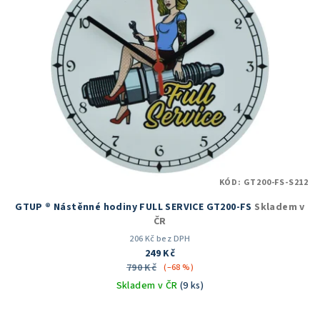
KÓD:
GT200-FS-S212
GTUP ® Nástěnné hodiny FULL SERVICE GT200-FS
Skladem v
ČR
206 Kč bez DPH
249 Kč
790 Kč
(–68 %)
Skladem v ČR
(9 ks)
Průměrné