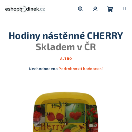
Přejít
na
obsah
Nákupní
Hledat
Přihlášení
Hodiny nástěnné CHERRY
košík
Skladem v ČR
ALTRO
Průměrné
Neohodnoceno
Podrobnosti hodnocení
hodnocení
produktu
je
0,0
z
5
hvězdiček.