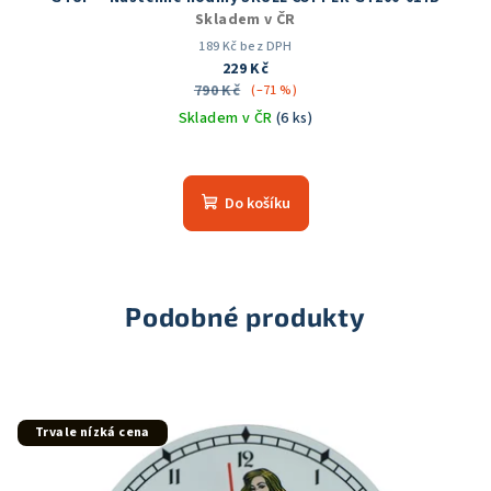
Skladem v ČR
189 Kč bez DPH
229 Kč
790 Kč
(–71 %)
Skladem v ČR
(6 ks)
Průměrné
hodnocení
produktu
Do košíku
je
5,0
z
5
hvězdiček.
Podobné produkty
Trvale nízká cena