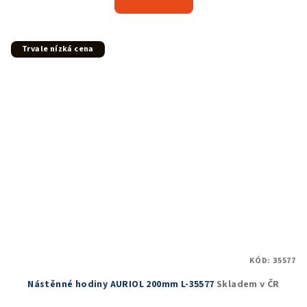
Trvale nízká cena
KÓD:
35577
Nástěnné hodiny AURIOL 200mm L-35577
Skladem v ČR