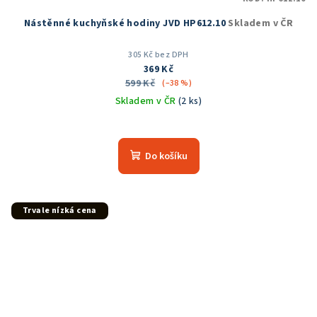
Nástěnné kuchyňské hodiny JVD HP612.10
Skladem v ČR
305 Kč bez DPH
369 Kč
599 Kč
(–38 %)
Skladem v ČR
(2 ks)
Průměrné
hodnocení
produktu
Do košíku
je
5,0
z
5
Trvale nízká cena
hvězdiček.