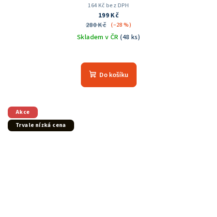
164 Kč bez DPH
199 Kč
280 Kč
(–28 %)
Skladem v ČR
(48 ks)
Průměrné
hodnocení
produktu
Do košíku
je
5,0
z
5
Akce
hvězdiček.
Trvale nízká cena