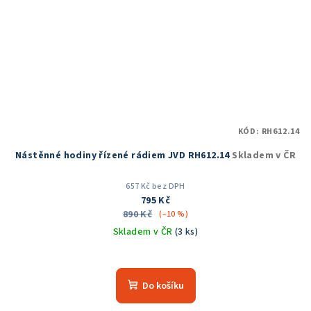
KÓD:
RH612.14
Nástěnné hodiny řízené rádiem JVD RH612.14
Skladem v ČR
657 Kč bez DPH
795 Kč
890 Kč
(–10 %)
Skladem v ČR
(3 ks)
Průměrné
hodnocení
produktu
Do košíku
je
5,0