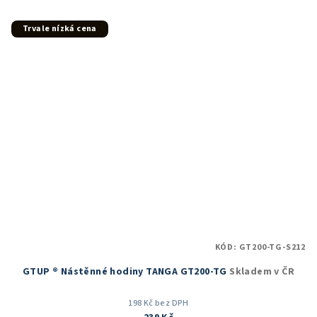
z
5
Trvale nízká cena
hvězdiček.
KÓD:
GT200-TG-S212
GTUP ® Nástěnné hodiny TANGA GT200-TG
Skladem v ČR
198 Kč bez DPH