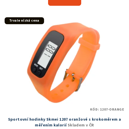
je
4,8
z
5
Trvale nízká cena
hvězdiček.
KÓD:
1207-ORANGE
Sportovní hodinky Skmei 1207 oranžové s krokoměrem a
měřením kalorií
Skladem v ČR