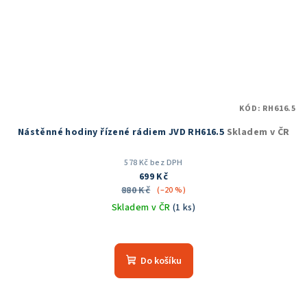
KÓD:
RH616.5
Nástěnné hodiny řízené rádiem JVD RH616.5
Skladem v ČR
578 Kč bez DPH
699 Kč
880 Kč
(–20 %)
Skladem v ČR
(1 ks)
Průměrné
hodnocení
produktu
Do košíku
je
5,0
z