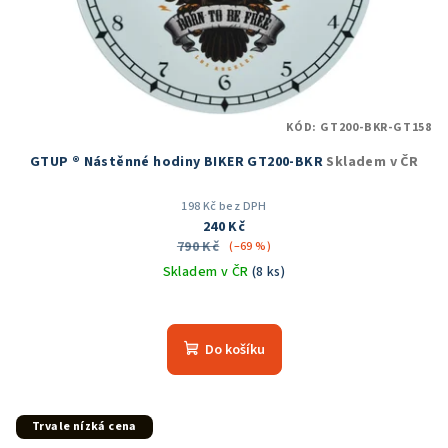
KÓD:
GT200-BKR-GT158
GTUP ® Nástěnné hodiny BIKER GT200-BKR
Skladem v ČR
198 Kč bez DPH
240 Kč
790 Kč
(–69 %)
Skladem v ČR
(8 ks)
Průměrné
hodnocení
produktu
Do košíku
je
5,0
z
5
Trvale nízká cena
hvězdiček.