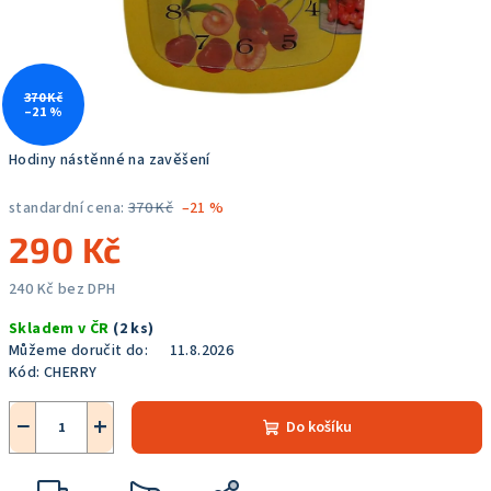
370 Kč
–21 %
Hodiny nástěnné na zavěšení
standardní cena:
370 Kč
–21 %
290 Kč
240 Kč bez DPH
Měrná
Skladem v ČR
(2 ks)
cena:
Můžeme doručit do:
11.8.2026
Kód:
CHERRY
−
+
Do košíku