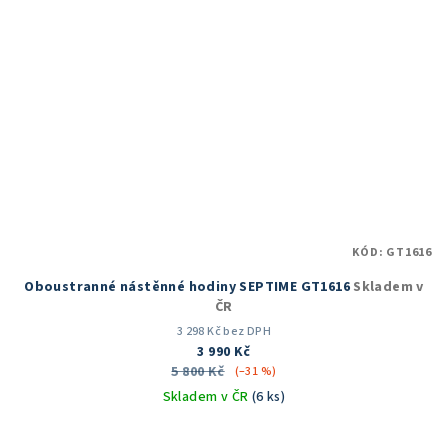
KÓD:
GT1616
Oboustranné nástěnné hodiny SEPTIME GT1616
Skladem v
ČR
3 298 Kč bez DPH
3 990 Kč
5 800 Kč
(–31 %)
Skladem v ČR
(6 ks)
Průměrné