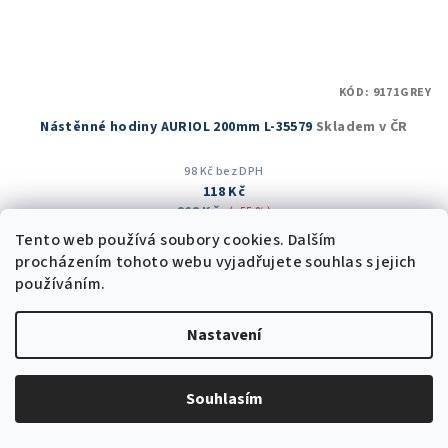
KÓD:
9171GREY
Nástěnné hodiny AURIOL 200mm L-35579
Skladem v ČR
98 Kč bez DPH
118 Kč
268 Kč
(–55 %)
Skladem v ČR
(35 ks)
Tento web používá soubory cookies. Dalším
procházením tohoto webu vyjadřujete souhlas s jejich
Průměrné
používáním.
hodnocení
produktu
Do košíku
je
Nastavení
5,0
z
5
Trvale nízká cena
Souhlasím
hvězdiček.