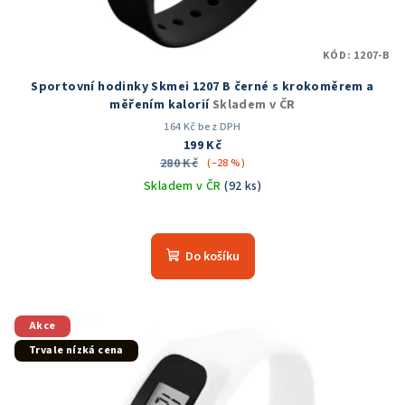
KÓD:
1207-B
Sportovní hodinky Skmei 1207 B černé s krokoměrem a
měřením kalorií
Skladem v ČR
164 Kč bez DPH
199 Kč
280 Kč
(–28 %)
Skladem v ČR
(92 ks)
Průměrné
hodnocení
produktu
Do košíku
je
4,6
z
5
Akce
hvězdiček.
Trvale nízká cena