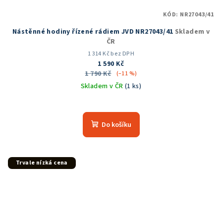
KÓD:
NR27043/41
Nástěnné hodiny řízené rádiem JVD NR27043/41
Skladem v
ČR
1 314 Kč bez DPH
1 590 Kč
1 790 Kč
(–11 %)
Skladem v ČR
(1 ks)
Průměrné
hodnocení
produktu
Do košíku
je
5,0
z
5
Trvale nízká cena
hvězdiček.