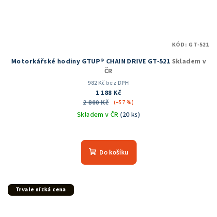
KÓD:
GT-521
Motorkářské hodiny GTUP® CHAIN DRIVE GT-521
Skladem v
ČR
982 Kč bez DPH
1 188 Kč
2 800 Kč
(–57 %)
Skladem v ČR
(20 ks)
Průměrné
hodnocení
produktu
Do košíku
je
5,0
z
5
Trvale nízká cena
hvězdiček.