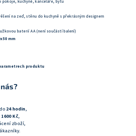
 pokoje, kuchyně, kanceláře, bytu
věšení na zeď, stěnu do kuchyně s překrásným designem
žkovou baterií AA (není součástí balení)
0x50 mm
 parametrech produktu
 nás?
 do
24 hodin
,
 1600 Kč
,
cení zboží,
ákazníky.