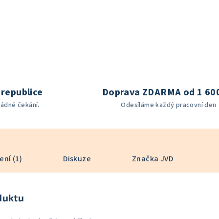
republice
Doprava ZDARMA od 1 60
žádné čekání.
Odesíláme každý pracovní den
ní (1)
Diskuze
Značka
JVD
duktu