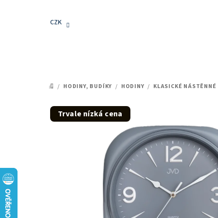
Přejít
na
CZK
obsah
/
HODINY, BUDÍKY
/
HODINY
/
KLASICKÉ NÁSTĚNNÉ
DOMŮ
Trvale nízká cena