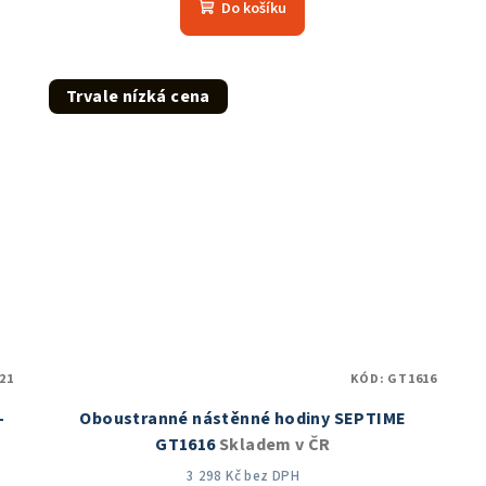
Do košíku
produktu
je
5,0
z
Trvale nízká cena
5
hvězdiček.
21
KÓD:
GT1616
-
Oboustranné nástěnné hodiny SEPTIME
GT1616
Skladem v ČR
3 298 Kč bez DPH