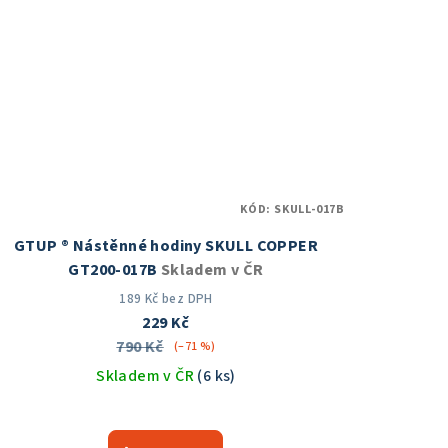
KÓD:
SKULL-017B
GTUP ® Nástěnné hodiny SKULL COPPER
GT200-017B
Skladem v ČR
189 Kč bez DPH
229 Kč
790 Kč
(–71 %)
Skladem v ČR
(6 ks)
Průměrné
hodnocení