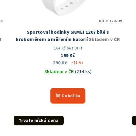
-B
KÓD:
1207-W
Sportovní hodinky SKMEI 1207 bílé s
R
krokoměrem a měřením kalorií
Skladem v ČR
164 Kč bez DPH
199 Kč
290 Kč
(–31 %)
Skladem v ČR
(214 ks)
Průměrné
hodnocení
Do košíku
produktu
je
4,8
z
Trvale nízká cena
5
hvězdiček.