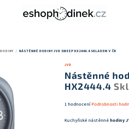
 HODINY
/
NÁSTĚNNÉ HODINY JVD SWEEP HX2444.4
SKLADEM V ČR
JVD
Nástěnné ho
HX2444.4
Sk
Průměrné
1 hodnocení
Podrobnosti hod
hodnocení
produktu
Kuchyňské nástěnné
hodiny 
je