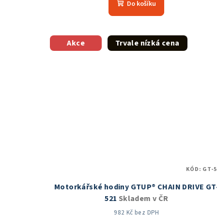
Do košíku
Akce
Trvale nízká cena
KÓD:
GT-5
Motorkářské hodiny GTUP® CHAIN DRIVE GT
521
Skladem v ČR
982 Kč bez DPH