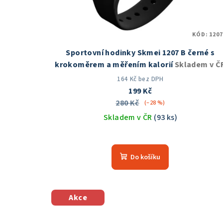
KÓD:
1207
Sportovní hodinky Skmei 1207 B černé s
krokoměrem a měřením kalorií
Skladem v Č
164 Kč bez DPH
199 Kč
280 Kč
(–28 %)
Skladem v ČR
(93 ks)
Průměrné
hodnocení
Do košíku
produktu
je
4,6
z
Akce
5
hvězdiček.