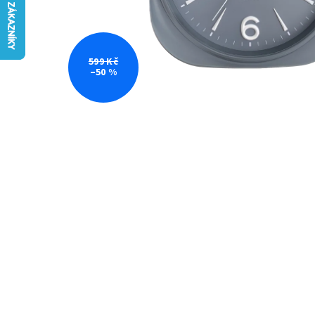
599 Kč
–50 %