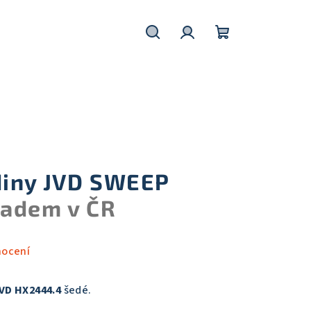
Hledat
Přihlášení
Nákupní
košík
diny JVD SWEEP
ladem v ČR
nocení
JVD HX2444.4
šedé.