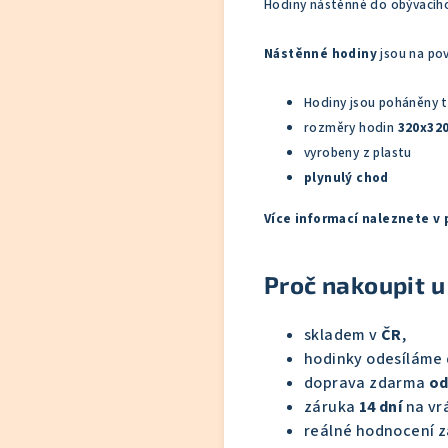
Hodiny nástěnné do obývacího
Nástěnné hodiny
jsou na po
Hodiny jsou poháněny tu
rozměry hodin
320x32
vyrobeny z plastu
plynulý chod
Více informací naleznete v
Proč nakoupit u
skladem v
ČR
,
hodinky odesíláme
doprava zdarma
od
záruka
14 dní
na vrá
reálné hodnocení z