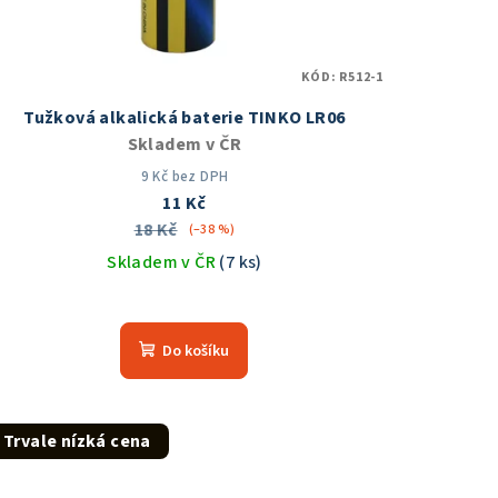
KÓD:
R512-1
Tužková alkalická baterie TINKO LR06
Skladem v ČR
9 Kč bez DPH
11 Kč
18 Kč
(–38 %)
Skladem v ČR
(7 ks)
Do košíku
Trvale nízká cena