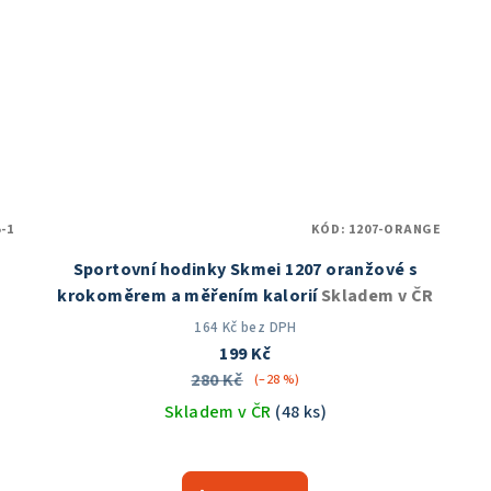
-1
KÓD:
1207-ORANGE
Sportovní hodinky Skmei 1207 oranžové s
krokoměrem a měřením kalorií
Skladem v ČR
164 Kč bez DPH
199 Kč
280 Kč
(–28 %)
Skladem v ČR
(48 ks)
Průměrné
hodnocení