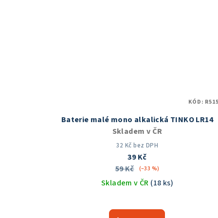
KÓD:
R515
Baterie malé mono alkalická TINKO LR14
Skladem v ČR
32 Kč bez DPH
39 Kč
59 Kč
(–33 %)
Skladem v ČR
(18 ks)