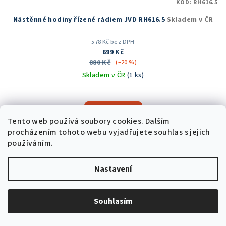
KÓD:
RH616.5
Nástěnné hodiny řízené rádiem JVD RH616.5
Skladem v ČR
578 Kč bez DPH
699 Kč
880 Kč
(–20 %)
Skladem v ČR
(1 ks)
Průměrné
hodnocení
produktu
Do košíku
Tento web používá soubory cookies. Dalším
je
5,0
procházením tohoto webu vyjadřujete souhlas s jejich
z
používáním.
5
Akce
hvězdiček.
Trvale nízká cena
Nastavení
Souhlasím