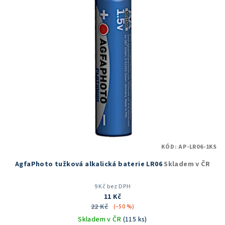
KÓD:
AP-LR06-1KS
AgfaPhoto tužková alkalická baterie LR06
Skladem v ČR
9 Kč bez DPH
11 Kč
22 Kč
(–50 %)
Skladem v ČR
(115 ks)