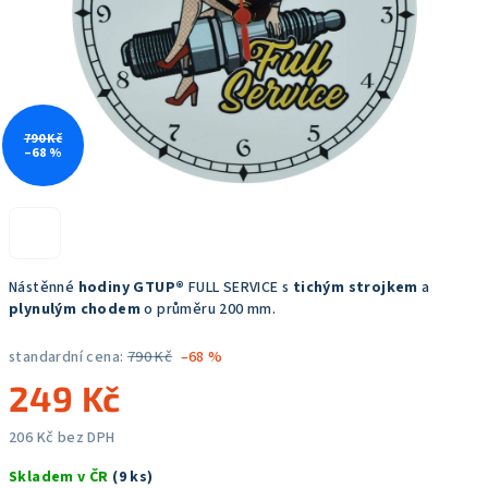
790 Kč
–68 %
Nástěnné
hodiny GTUP®
FULL SERVICE s
tichým strojkem
a
plynulým chodem
o průměru 200 mm.
standardní cena:
790 Kč
–68 %
249 Kč
206 Kč bez DPH
Měrná
Skladem v ČR
(9 ks)
cena: