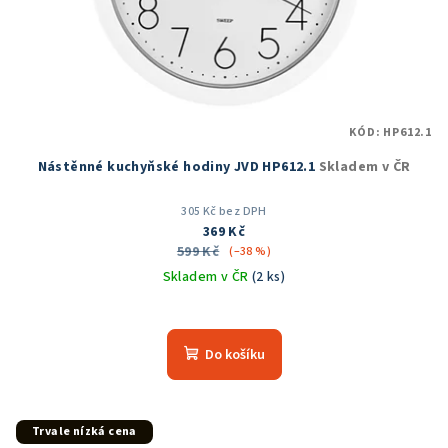
KÓD:
HP612.1
Nástěnné kuchyňské hodiny JVD HP612.1
Skladem v ČR
305 Kč bez DPH
369 Kč
599 Kč
(–38 %)
Skladem v ČR
(2 ks)
Průměrné
hodnocení
produktu
Do košíku
je
5,0
z
5
Trvale nízká cena