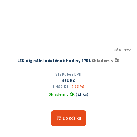
KÓD:
3751
LED digitální nástěnné hodiny 3751
Skladem v ČR
817 Kč bez DPH
988 Kč
1 480 Kč
(–33 %)
Skladem v ČR
(21 ks)
Průměrné
hodnocení
produktu
Do košíku
je
5,0
z