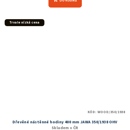
Do košíku
je
5,0
z
5
Trvale nízká cena
hvězdiček.
KÓD:
WOOD/350/1938
Dřevěné nástěnné hodiny 400 mm JAWA 350/1938 OHV
Skladem v ČR