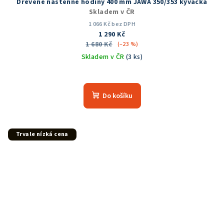
Dřevěné nástěnné hodiny 400 mm JAWA 350/353 kývačka
Skladem v ČR
1 066 Kč bez DPH
1 290 Kč
1 680 Kč
(–23 %)
Skladem v ČR
(3 ks)
Do košíku
Trvale nízká cena