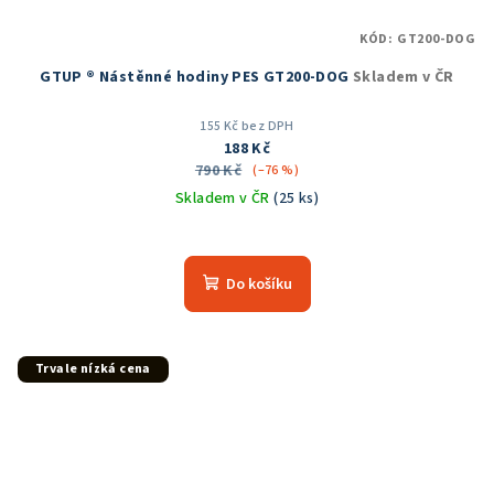
KÓD:
GT200-DOG
GTUP ® Nástěnné hodiny PES GT200-DOG
Skladem v ČR
155 Kč bez DPH
188 Kč
790 Kč
(–76 %)
Skladem v ČR
(25 ks)
Průměrné
hodnocení
produktu
Do košíku
je
5,0
z
5
Trvale nízká cena
hvězdiček.