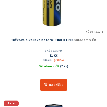
KÓD:
R512-1
Tužková alkalická baterie TINKO LR06
Skladem v ČR
9 Kč bez DPH
11 Kč
18 Kč
(–38 %)
Skladem v ČR
(7 ks)
Do košíku
Akce