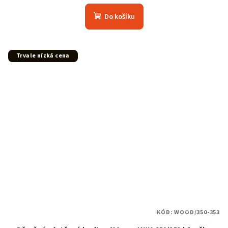
Do košíku
Trvale nízká cena
KÓD:
WOOD/350-353