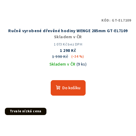
KÓD:
GT-EL7109
Ručně vyrobené dřevěné hodiny WENGE 285mm GT-EL7109
Skladem v ČR
1 073 Kč bez DPH
1 298 Kč
1 990 Kč
(–34 %)
Skladem v ČR
(9 ks)
Průměrné
hodnocení
produktu
Do košíku
je
5,0
z
5
Trvale nízká cena
hvězdiček.