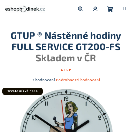
Přejít
na
obsah
Nákupní
Hledat
Přihlášení
GTUP ® Nástěnné hodiny
košík
FULL SERVICE GT200-FS
Skladem v ČR
GTUP
Průměrné
2 hodnocení
Podrobnosti hodnocení
hodnocení
Trvale nízká cena
produktu
je
5,0
z
5
hvězdiček.