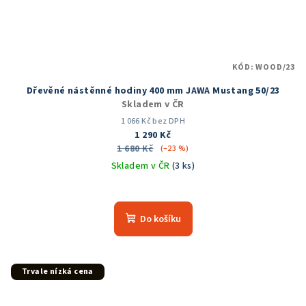
KÓD:
WOOD/23
Dřevěné nástěnné hodiny 400 mm JAWA Mustang 50/23
Skladem v ČR
1 066 Kč bez DPH
1 290 Kč
1 680 Kč
(–23 %)
Skladem v ČR
(3 ks)
Do košíku
Trvale nízká cena