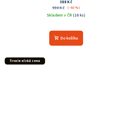
388 Kč
990 Kč
(–60 %)
Skladem v ČR
(16 ks)
Do košíku
Trvale nízká cena