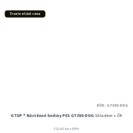
5,0
z
5
Trvale nízká cena
hvězdiček.
KÓD:
GT300-DOG
GTUP ® Nástěnné hodiny PES GT300-DOG
Skladem v ČR
321 Kč bez DPH