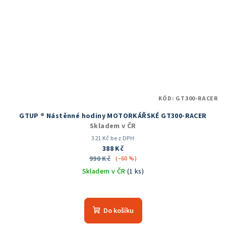
KÓD:
GT300-RACER
GTUP ® Nástěnné hodiny MOTORKÁŘSKÉ GT300-RACER
Skladem v ČR
321 Kč bez DPH
388 Kč
990 Kč
(–60 %)
Skladem v ČR
(1 ks)
Průměrné
hodnocení
produktu
Do košíku
je