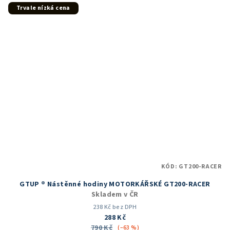
5
Trvale nízká cena
hvězdiček.
KÓD:
GT200-RACER
GTUP ® Nástěnné hodiny MOTORKÁŘSKÉ GT200-RACER
Skladem v ČR
238 Kč bez DPH
288 Kč
790 Kč
(–63 %)