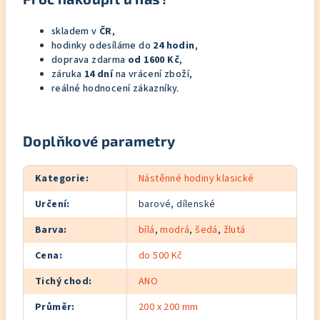
skladem v
ČR
,
hodinky odesíláme do
24 hodin
,
doprava zdarma
od 1600 Kč
,
záruka
14 dní
na vrácení zboží,
reálné hodnocení zákazníky.
Doplňkové parametry
Kategorie
:
Nástěnné hodiny klasické
Určení
:
barové, dílenské
Barva
:
bílá
,
modrá
,
šedá
,
žlutá
Cena
:
do 500 Kč
Tichý chod
:
ANO
Průměr
:
200 x 200 mm