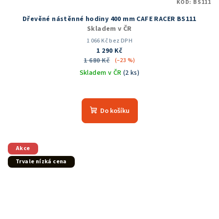
KÓD:
BS111
Dřevěné nástěnné hodiny 400 mm CAFE RACER BS111
Skladem v ČR
1 066 Kč bez DPH
1 290 Kč
1 680 Kč
(–23 %)
Skladem v ČR
(2 ks)
Průměrné
hodnocení
produktu
Do košíku
je
5,0
z
5
Akce
hvězdiček.
Trvale nízká cena