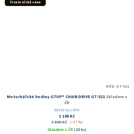
Trvale nízká cena
KÓD:
GT-521
Motorkářské hodiny GTUP® CHAIN DRIVE GT-521
Skladem v
ČR
982 Kč bez DPH
1 188 Kč
2 800 Kč
(–57 %)
Skladem v ČR
(20 ks)