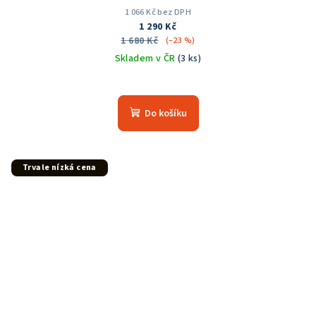
1 066 Kč bez DPH
1 290 Kč
1 680 Kč
(–23 %)
Skladem v ČR
(3 ks)
Do košíku
Trvale nízká cena