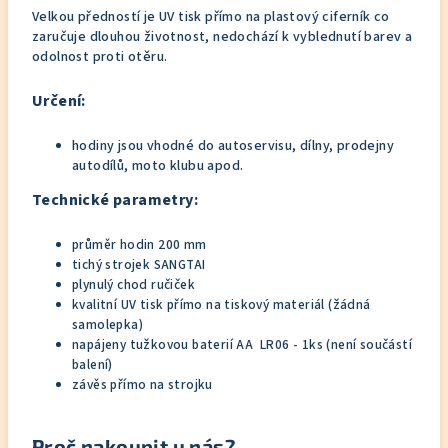
Velkou předností je UV tisk přímo na plastový ciferník co
zaručuje dlouhou životnost, nedochází k vyblednutí barev a
odolnost proti otěru.
Určení:
hodiny jsou vhodné do autoservisu, dílny, prodejny
autodílů, moto klubu apod.
Technické parametry:
průměr hodin 200 mm
tichý strojek SANGTAI
plynulý chod ručiček
kvalitní UV tisk přímo na tiskový materiál (žádná
samolepka)
napájeny tužkovou baterií AA LR06 - 1ks (není součástí
balení)
závěs přímo na strojku
Proč nakoupit u nás?