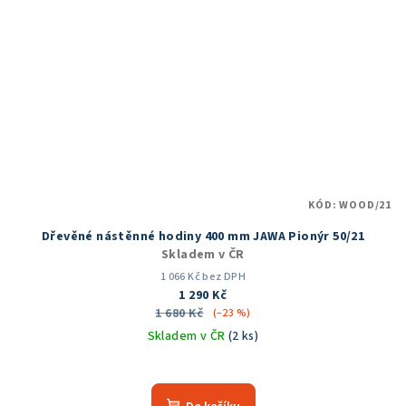
KÓD:
WOOD/21
Dřevěné nástěnné hodiny 400 mm JAWA Pionýr 50/21
Skladem v ČR
1 066 Kč bez DPH
1 290 Kč
1 680 Kč
(–23 %)
Skladem v ČR
(2 ks)
Průměrné
hodnocení
produktu