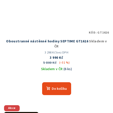
KÓD:
GT1616
Oboustranné nástěnné hodiny SEPTIME GT1616
Skladem v
ČR
3 298 Kč bez DPH
3 990 Kč
5 800 Kč
(–31 %)
Skladem v ČR
(6 ks)
Průměrné
hodnocení
produktu
Do košíku
je
5,0
z
5
Akce
hvězdiček.