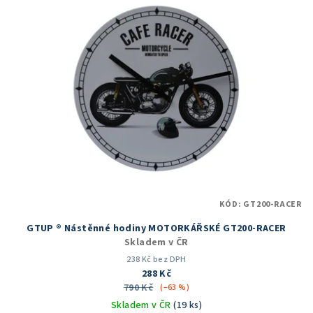
hvězdiček.
KÓD:
GT200-RACER
GTUP ® Nástěnné hodiny MOTORKÁŘSKÉ GT200-RACER
Skladem v ČR
238 Kč bez DPH
288 Kč
790 Kč
(–63 %)
Skladem v ČR
(19 ks)