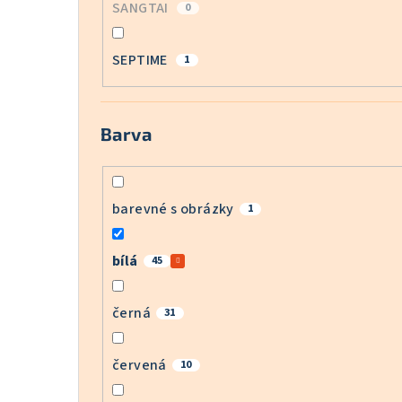
SANGTAI
0
SEPTIME
1
Barva
barevné s obrázky
1
bílá
45
černá
31
červená
10