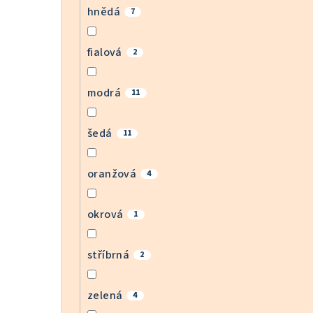
hnědá
7
fialová
2
modrá
11
šedá
11
oranžová
4
okrová
1
stříbrná
2
zelená
4