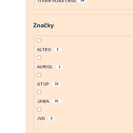
Trvale nízká cena
39
Značky
ALTRO
2
AURIOL
1
GTUP
22
JAWA
15
JVD
3