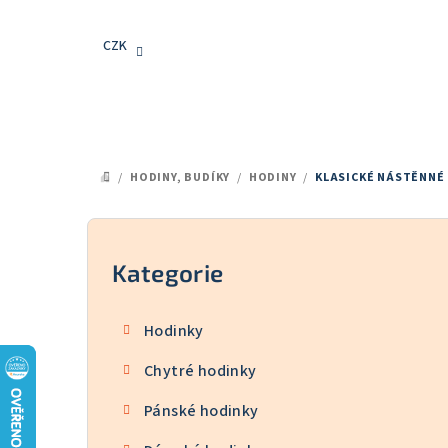
Přejít
na
CZK
obsah
/
HODINY, BUDÍKY
/
HODINY
/
KLASICKÉ NÁSTĚNNÉ
DOMŮ
P
o
Kategorie
Přeskočit
kategorie
s
Hodinky
t
Chytré hodinky
r
Pánské hodinky
a