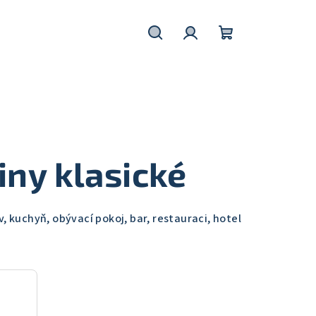
Hledat
Přihlášení
Nákupní
košík
ny klasické
 kuchyň, obývací pokoj, bar, restauraci, hotel