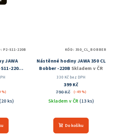
5
zdiček.
hvězdiček.
D:
P2-S11-220B
KÓD:
350_CL_BOBBER
ny JAWA
Nástěnné hodiny JAWA 350 CL
-S11-220B
Bobber -220B
Skladem v ČR
 ČR
DPH
330 Kč bez DPH
399 Kč
790 Kč
9 %)
(–49 %)
(20 ks)
Skladem v ČR
(13 ks)
měrné
nocení
ku
Do košíku
duktu