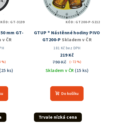
KÓD:
GT-3139
KÓD:
GT200-P-S212
150 mm GT-
GTUP ® Nástěnné hodiny PIVO
 v ČR
GT200-P
Skladem v ČR
DPH
181 Kč bez DPH
219 Kč
790 Kč
4 %)
(–72 %)
(25 ks)
Skladem v ČR
(15 ks)
měrné
Průměrné
nocení
hodnocení
ku
Do košíku
duktu
produktu
je
5,0
z
a
Trvale nízká cena
5
zdiček.
hvězdiček.