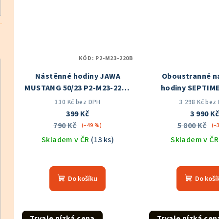
KÓD:
P2-M23-220B
Nástěnné hodiny JAWA
Oboustranné n
MUSTANG 50/23 P2-M23-220B
hodiny SEPTIM
Skladem v ČR
Skladem v
330 Kč bez DPH
3 298 Kč bez
399 Kč
3 990 K
790 Kč
5 800 Kč
(–49 %)
(–
Skladem v ČR
(13 ks)
Skladem v Č
Průměrné
Prů
hodnocení
hod
Do košíku
Do koší
produktu
pro
je
je
5,0
5,0
z
z
Trvale nízká cena
Trvale nízká cen