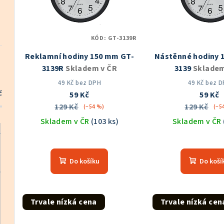
i
p
s
r
KÓD:
GT-3139R
p
o
Reklamní hodiny 150 mm GT-
Nástěnné hodiny 
r
d
3139R
Skladem v ČR
3139
Skladem
o
u
49 Kč bez DPH
49 Kč bez 
č
59 Kč
59 Kč
d
k
129 Kč
129 Kč
(–54 %)
(–5
u
Skladem v ČR
(103 ks)
Skladem v ČR
t
k
Prů
ů
hod
t
Do košíku
Do koší
pro
ů
je
5,0
z
Trvale nízká cena
Trvale nízká cen
5
hvě