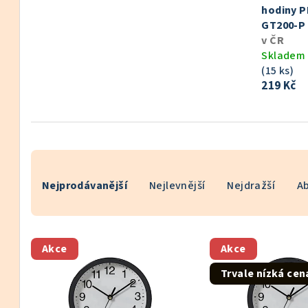
hodiny P
GT200-P
v ČR
Skladem 
(15 ks)
219 Kč
Ř
Nejprodávanější
Nejlevnější
Nejdražší
A
a
z
V
e
Akce
Akce
ý
n
Trvale nízká cen
p
í