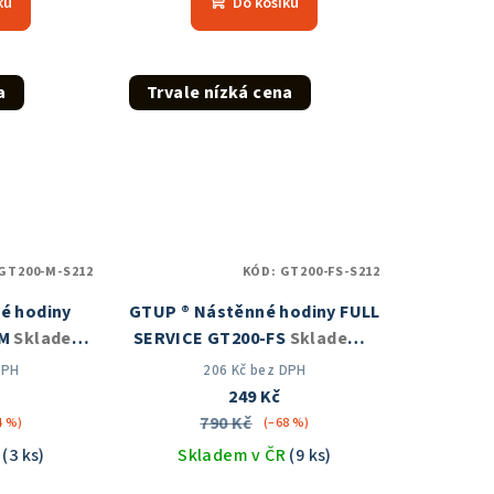
ku
Do košíku
produktu
je
5,0
z
a
Trvale nízká cena
5
hvězdiček.
GT200-M-S212
KÓD:
GT200-FS-S212
é hodiny
GTUP ® Nástěnné hodiny FULL
-M
Skladem
SERVICE GT200-FS
Skladem v
ČR
DPH
206 Kč bez DPH
249 Kč
790 Kč
4 %)
(–68 %)
R
(3 ks)
Skladem v ČR
(9 ks)