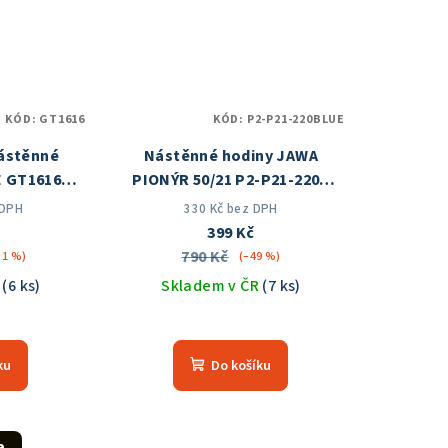
KÓD:
GT1616
KÓD:
P2-P21-220BLUE
ástěnné
Nástěnné hodiny JAWA
E GT1616
PIONÝR 50/21 P2-P21-220B
 ČR
Skladem v ČR
 DPH
330 Kč bez DPH
č
399 Kč
790 Kč
31 %)
(–49 %)
R
(6 ks)
Skladem v ČR
(7 ks)
měrné
Průměrné
nocení
hodnocení
ku
Do košíku
duktu
produktu
je
5,0
z
a