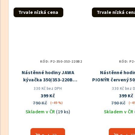
5,0
5,0
z
z
Trvale nízká cena
Trvale nízká cen
5
5
hvězdiček.
hvě
KÓD:
P2-350-353-220B2
KÓD:
P2
Nástěnné hodiny JAWA
Nástěnné hodi
kývačka 350/353-220B
PIONÝR červený 50
Skladem v ČR
220B
Skladem
330 Kč bez DPH
330 Kč bez 
399 Kč
399 Kč
790 Kč
790 Kč
(–49 %)
(–4
Skladem v ČR
(19 ks)
Skladem v ČR
Průměrné
hodnocení