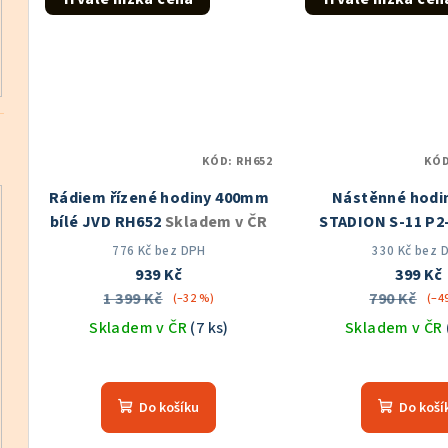
5
5
hvězdiček.
hvě
KÓD:
RH652
KÓ
Rádiem řízené hodiny 400mm
Nástěnné hodi
bílé JVD RH652
Skladem v ČR
STADION S-11 P2
Skladem v
776 Kč bez DPH
330 Kč bez 
939 Kč
399 Kč
1 399 Kč
790 Kč
(–32 %)
(–4
Skladem v ČR
(7 ks)
Skladem v ČR
Průměrné
Prů
hodnocení
hod
Do košíku
Do koší
produktu
pro
je
je