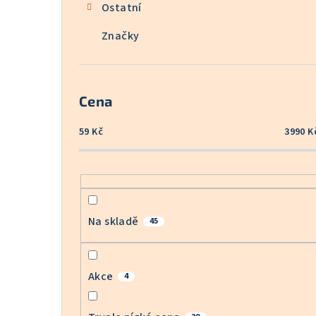
Ostatní
Značky
Cena
59
Kč
3990
K
Na skladě
45
Akce
4