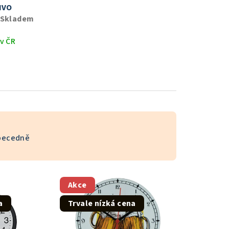
IVO
Skladem
v ČR
becedně
Akce
a
Trvale nízká cena