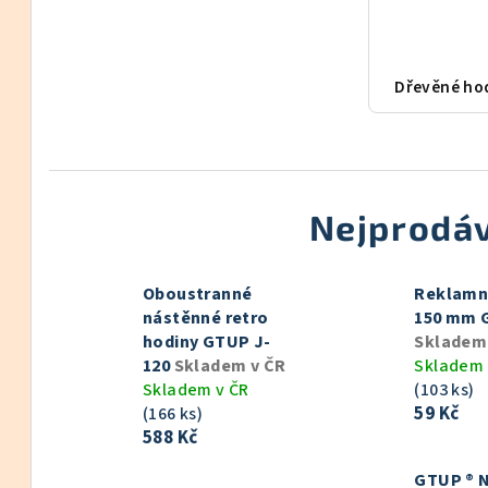
Dřevěné ho
Nejprodáv
Oboustranné
Reklamn
nástěnné retro
150 mm 
hodiny GTUP J-
Skladem
120
Skladem v ČR
Skladem 
Skladem v ČR
(103 ks)
59 Kč
(166 ks)
588 Kč
GTUP ® 