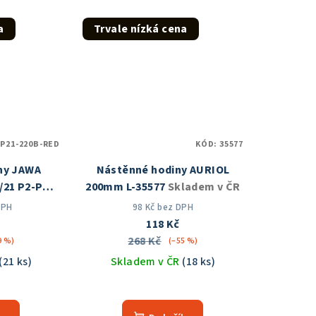
a
Trvale nízká cena
zdiček.
-P21-220B-RED
KÓD:
35577
ny JAWA
Nástěnné hodiny AURIOL
/21 P2-P21-
200mm L-35577
Skladem v ČR
 v ČR
DPH
98 Kč bez DPH
118 Kč
268 Kč
9 %)
(–55 %)
(21 ks)
Skladem v ČR
(18 ks)
Průměrné
hodnocení