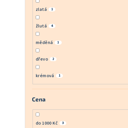
zlatá
1
žlutá
4
měděná
1
dřevo
2
krémová
1
Cena
do 1000 Kč
3