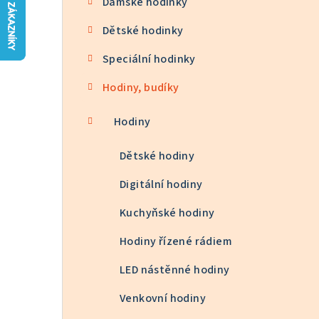
Dámské hodinky
n
Dětské hodinky
n
Speciální hodinky
í
p
Hodiny, budíky
a
Hodiny
n
Dětské hodiny
e
Digitální hodiny
l
Kuchyňské hodiny
Hodiny řízené rádiem
LED nástěnné hodiny
Venkovní hodiny