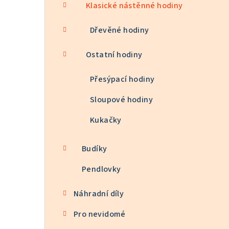
Klasické nástěnné hodiny
Dřevěné hodiny
Ostatní hodiny
Přesýpací hodiny
Sloupové hodiny
Kukačky
Budíky
Pendlovky
Náhradní díly
Pro nevidomé