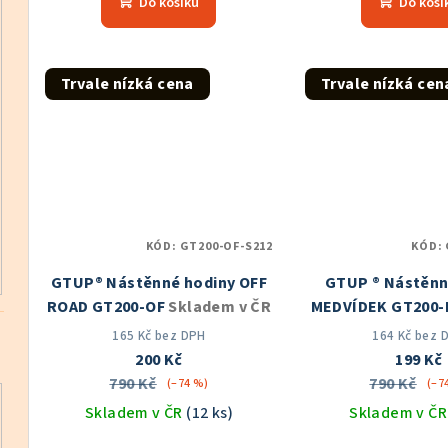
Do košíku
Do koší
produktu
je
5,0
z
Trvale nízká cena
Trvale nízká cen
5
hvězdiček.
KÓD:
GT200-OF-S212
KÓD:
GTUP® Nástěnné hodiny OFF
GTUP ® Nástěnn
ROAD GT200-OF
Skladem v ČR
MEDVÍDEK GT200
v ČR
165 Kč bez DPH
164 Kč bez 
200 Kč
199 Kč
790 Kč
790 Kč
(–74 %)
(–7
Skladem v ČR
(12 ks)
Skladem v Č