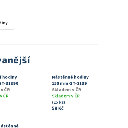
diny
anější
í hodiny
Nástěnné hodiny
GT-3139R
150 mm GT-3139
 v ČR
Skladem v ČR
v ČR
Skladem v ČR
(25 ks)
59 Kč
Nástěnné