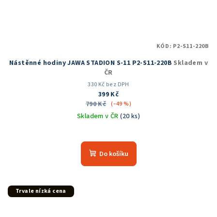
KÓD:
P2-S11-220B
Nástěnné hodiny JAWA STADION S-11 P2-S11-220B
Skladem v
ČR
330 Kč bez DPH
399 Kč
790 Kč
(–49 %)
Skladem v ČR
(20 ks)
Průměrné
hodnocení
produktu
Do košíku
je
5,0
z
5
Trvale nízká cena
hvězdiček.