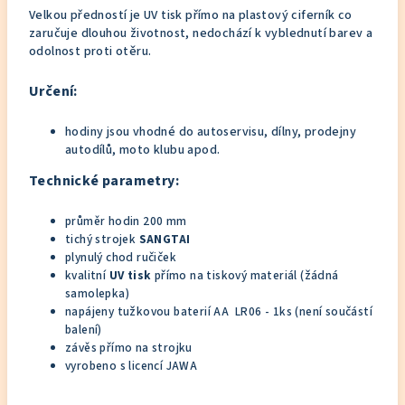
Velkou předností je UV tisk přímo na plastový ciferník co
zaručuje dlouhou životnost, nedochází k vyblednutí barev a
odolnost proti otěru.
Určení:
hodiny jsou vhodné do autoservisu, dílny, prodejny
autodílů, moto klubu apod.
Technické parametry:
průměr hodin 200 mm
tichý strojek
SANGTAI
plynulý chod ručiček
kvalitní
UV tisk
přímo na tiskový materiál (žádná
samolepka)
napájeny tužkovou baterií AA LR06 - 1ks (není součástí
balení)
závěs přímo na strojku
vyrobeno s licencí JAWA