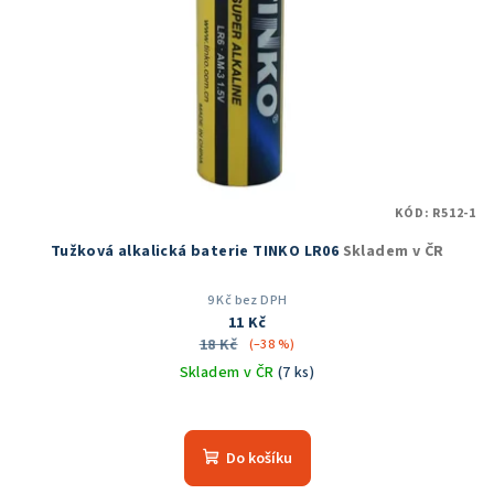
KÓD:
R512-1
Tužková alkalická baterie TINKO LR06
Skladem v ČR
9 Kč bez DPH
11 Kč
18 Kč
(–38 %)
Skladem v ČR
(7 ks)
Do košíku