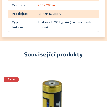
Průměr
:
200 x 200 mm
Prodejce
:
ESHOPHODINEK
Typ
Tužková LR06 typ AA (není součástí
baterie
:
balení)
Související produkty
Akce