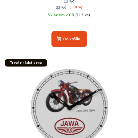
11 Kč
22 Kč
(–50 %)
Skladem v ČR
(115 ks)
Do košíku
Trvale nízká cena