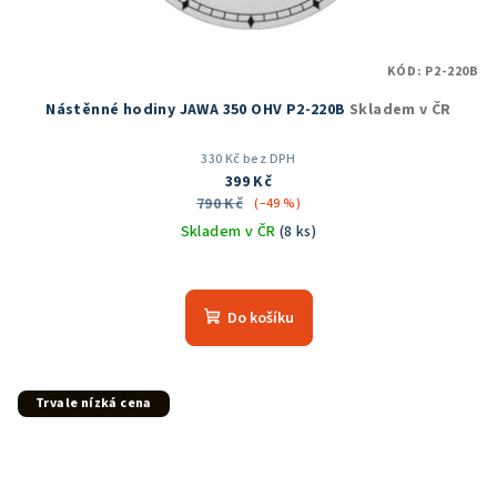
KÓD:
P2-220B
Nástěnné hodiny JAWA 350 OHV P2-220B
Skladem v ČR
330 Kč bez DPH
399 Kč
790 Kč
(–49 %)
Skladem v ČR
(8 ks)
Průměrné
hodnocení
produktu
Do košíku
je
5,0
z
5
Trvale nízká cena
hvězdiček.