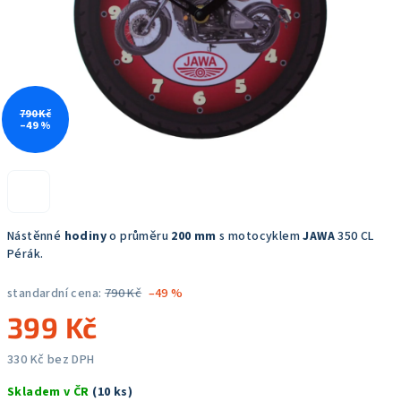
790 Kč
–49 %
Nástěnné
hodiny
o průměru
200 mm
s motocyklem
JAWA
350 CL
Pérák.
standardní cena:
790 Kč
–49 %
399 Kč
330 Kč bez DPH
Měrná
Skladem v ČR
(10 ks)
cena: