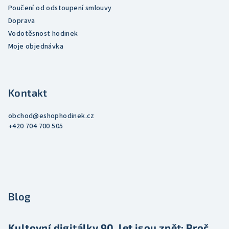
Poučení od odstoupení smlouvy
Doprava
Vodotěsnost hodinek
Moje objednávka
Kontakt
obchod
@
eshophodinek.cz
+420 704 700 505
Blog
Kultovní digitálky 90. let jsou zpět: Proč