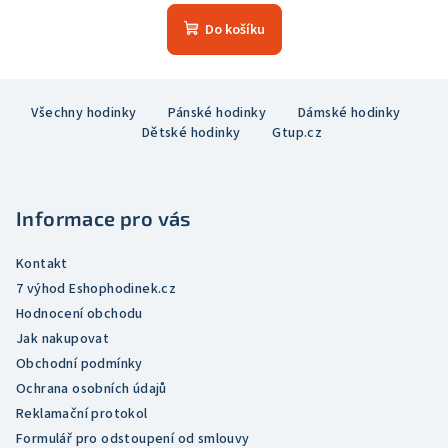
hodnocení
produktu
Do košíku
je
5,0
z
Z
5
Všechny hodinky
Pánské hodinky
Dámské hodinky
á
hvězdiček.
Dětské hodinky
Gtup.cz
p
a
t
Informace pro vás
í
Kontakt
7 výhod Eshophodinek.cz
Hodnocení obchodu
Jak nakupovat
Obchodní podmínky
Ochrana osobních údajů
Reklamační protokol
Formulář pro odstoupení od smlouvy