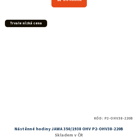
je
5,0
z
5
Trvale nízká cena
hvězdiček.
KÓD:
P2-OHV38-220B
Nástěnné hodiny JAWA 350/1938 OHV P2-OHV38-220B
Skladem v ČR