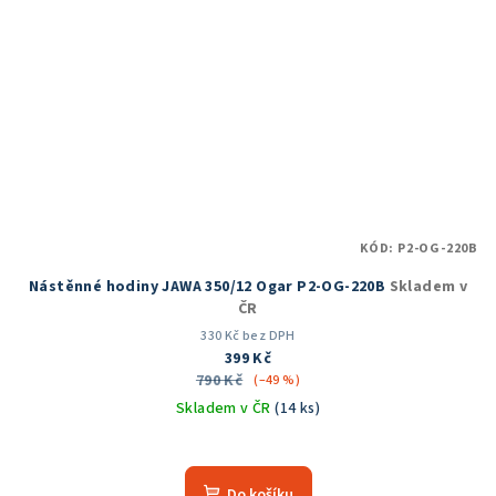
KÓD:
P2-OG-220B
Nástěnné hodiny JAWA 350/12 Ogar P2-OG-220B
Skladem v
ČR
330 Kč bez DPH
399 Kč
790 Kč
(–49 %)
Skladem v ČR
(14 ks)
Průměrné
hodnocení
produktu
Do košíku