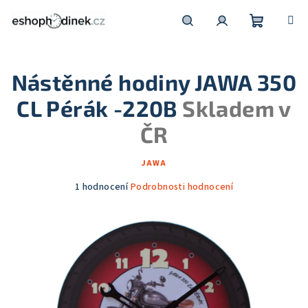
Přejít
na
obsah
Nákupní
Hledat
Přihlášení
Nástěnné hodiny JAWA 350
košík
CL Pérák -220B
Skladem v
ČR
JAWA
Průměrné
1 hodnocení
Podrobnosti hodnocení
hodnocení
produktu
je
5,0
z
5
hvězdiček.