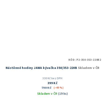
KÓD:
P2-350-353-220B2
Nástěnné hodiny JAWA kývačka 350/353-220B
Skladem v ČR
330 Kč bez DPH
399 Kč
790 Kč
(–49 %)
Skladem v ČR
(19 ks)
Průměrné