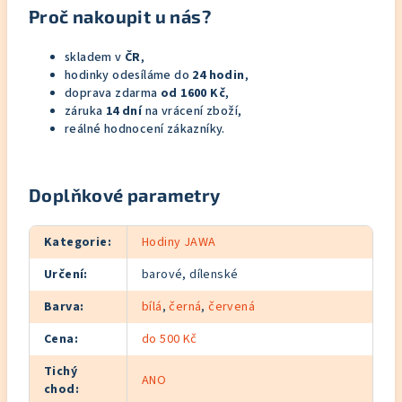
Proč nakoupit u nás?
skladem v
ČR
,
hodinky odesíláme do
24 hodin
,
doprava zdarma
od 1600 Kč
,
záruka
14 dní
na vrácení zboží,
reálné hodnocení zákazníky.
Doplňkové parametry
Kategorie
:
Hodiny JAWA
Určení
:
barové, dílenské
Barva
:
bílá
,
černá
,
červená
Cena
:
do 500 Kč
Tichý
ANO
chod
: