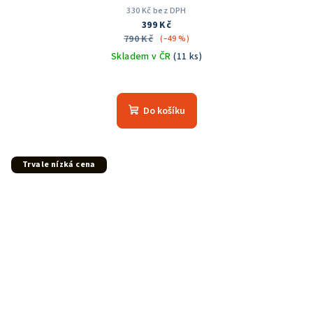
330 Kč bez DPH
399 Kč
790 Kč
(–49 %)
Skladem v ČR
(11 ks)
Průměrné
hodnocení
produktu
Do košíku
je
5,0
z
5
Trvale nízká cena
hvězdiček.