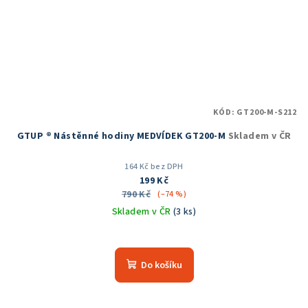
KÓD:
GT200-M-S212
GTUP ® Nástěnné hodiny MEDVÍDEK GT200-M
Skladem v ČR
164 Kč bez DPH
199 Kč
790 Kč
(–74 %)
Skladem v ČR
(3 ks)
Průměrné
hodnocení
produktu
Do košíku
je
5,0
z