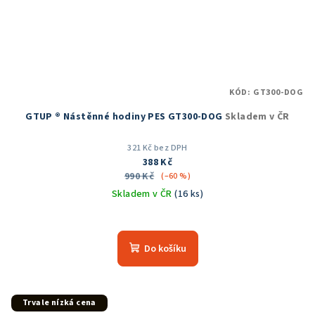
KÓD:
GT300-DOG
GTUP ® Nástěnné hodiny PES GT300-DOG
Skladem v ČR
321 Kč bez DPH
388 Kč
990 Kč
(–60 %)
Skladem v ČR
(16 ks)
Do košíku
Trvale nízká cena