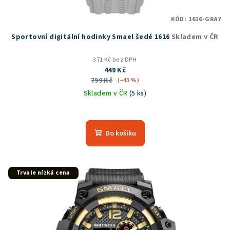
KÓD:
1616-GRAY
Sportovní digitální hodinky Smael šedé 1616
Skladem v ČR
371 Kč bez DPH
449 Kč
799 Kč
(–43 %)
Skladem v ČR
(5 ks)
Průměrné
hodnocení
produktu
Do košíku
je
5,0
z
5
Trvale nízká cena
hvězdiček.