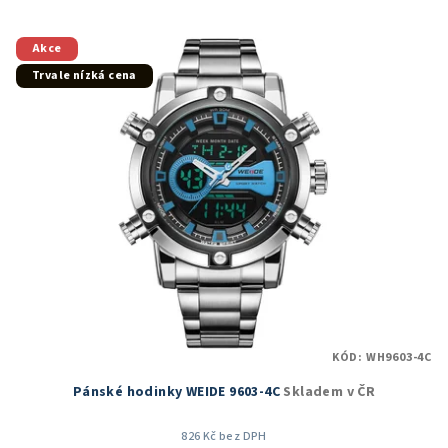
5,0
z
5
Akce
hvězdiček.
Trvale nízká cena
KÓD:
WH9603-4C
Pánské hodinky WEIDE 9603-4C
Skladem v ČR
826 Kč bez DPH