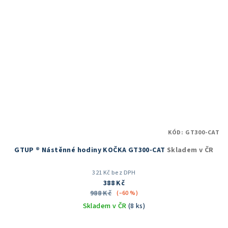
KÓD:
GT300-CAT
GTUP ® Nástěnné hodiny KOČKA GT300-CAT
Skladem v ČR
321 Kč bez DPH
388 Kč
988 Kč
(–60 %)
Skladem v ČR
(8 ks)
Průměrné