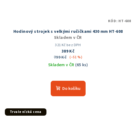
KÓD:
HT-608
Hodinový strojek s velkými ručičkami 430 mm HT-608
Skladem v ČR
321 Kč bez DPH
389 Kč
799 Kč
(–51 %)
Skladem v ČR
(65 ks)
Průměrné
hodnocení
produktu
Do košíku
je
5,0
z
5
Trvale nízká cena
hvězdiček.