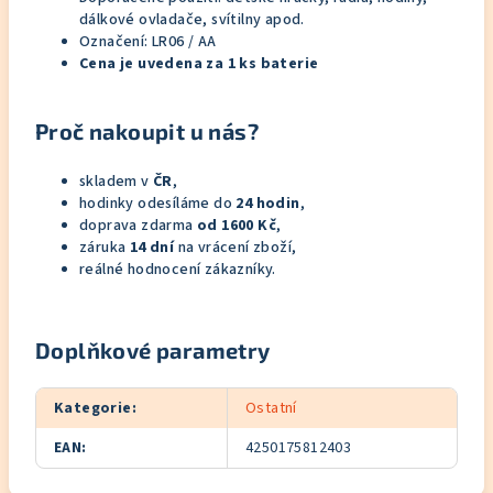
dálkové ovladače, svítilny apod.
Označení: LR06 / AA
Cena je uvedena za 1 ks baterie
Proč nakoupit u nás?
skladem v
ČR
,
hodinky odesíláme do
24 hodin
,
doprava zdarma
od 1600 Kč
,
záruka
14 dní
na vrácení zboží,
reálné hodnocení zákazníky.
Doplňkové parametry
Kategorie
:
Ostatní
EAN
:
4250175812403