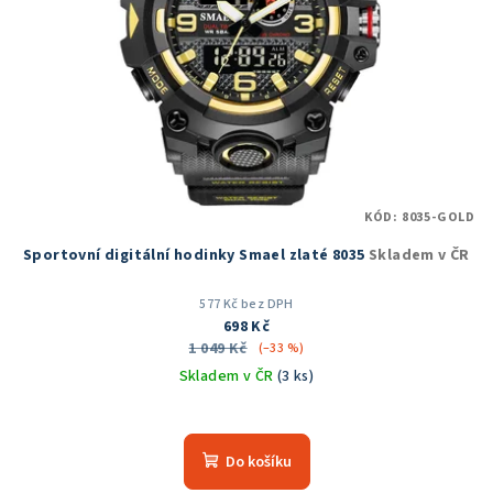
KÓD:
8035-GOLD
Sportovní digitální hodinky Smael zlaté 8035
Skladem v ČR
577 Kč bez DPH
698 Kč
1 049 Kč
(–33 %)
Skladem v ČR
(3 ks)
Průměrné
hodnocení
produktu
Do košíku
je