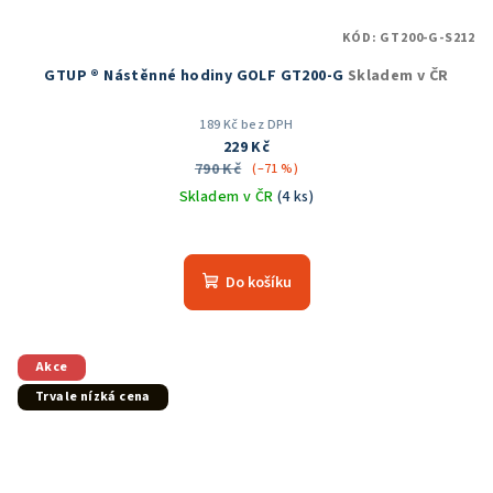
KÓD:
GT200-G-S212
GTUP ® Nástěnné hodiny GOLF GT200-G
Skladem v ČR
189 Kč bez DPH
229 Kč
790 Kč
(–71 %)
Skladem v ČR
(4 ks)
Průměrné
hodnocení
produktu
Do košíku
je
5,0
z
5
Akce
hvězdiček.
Trvale nízká cena