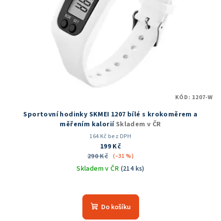
KÓD:
1207-W
Sportovní hodinky SKMEI 1207 bílé s krokoměrem a
měřením kalorií
Skladem v ČR
164 Kč bez DPH
199 Kč
290 Kč
(–31 %)
Skladem v ČR
(214 ks)
Průměrné
hodnocení
produktu
Do košíku
je