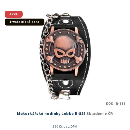
4,8
z
5
Akce
hvězdiček.
Trvale nízká cena
KÓD:
R-888
Motorkářské hodinky Lebka R-888
Skladem v ČR
370 Kč bez DPH