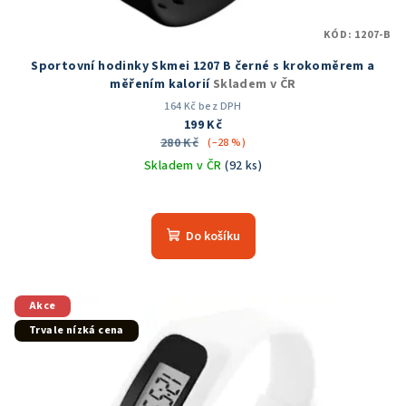
KÓD:
1207-B
Sportovní hodinky Skmei 1207 B černé s krokoměrem a
měřením kalorií
Skladem v ČR
164 Kč bez DPH
199 Kč
280 Kč
(–28 %)
Skladem v ČR
(92 ks)
Průměrné
hodnocení
produktu
Do košíku
je
4,6
z
5
Akce
hvězdiček.
Trvale nízká cena