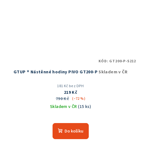
KÓD:
GT200-P-S212
GTUP ® Nástěnné hodiny PIVO GT200-P
Skladem v ČR
181 Kč bez DPH
219 Kč
790 Kč
(–72 %)
Skladem v ČR
(15 ks)
Průměrné
hodnocení
produktu
Do košíku
je