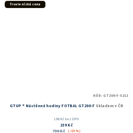
5
Trvale nízká cena
hvězdiček.
KÓD:
GT200-F-S212
GTUP ® Nástěnné hodiny FOTBAL GT200-F
Skladem v ČR
198 Kč bez DPH
239 Kč
790 Kč
(–69 %)