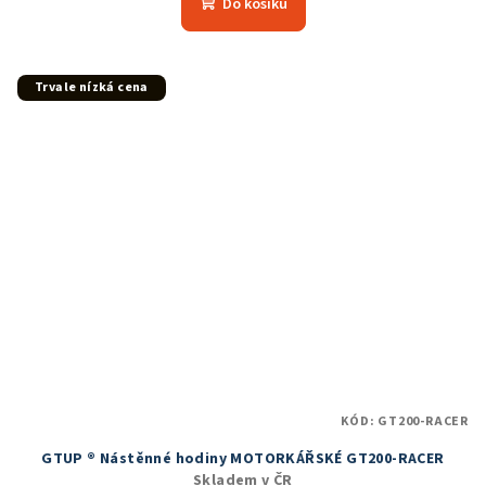
Do košíku
je
5,0
z
5
Trvale nízká cena
hvězdiček.
KÓD:
GT200-RACER
GTUP ® Nástěnné hodiny MOTORKÁŘSKÉ GT200-RACER
Skladem v ČR