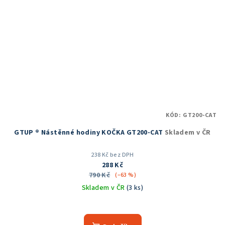
KÓD:
GT200-CAT
GTUP ® Nástěnné hodiny KOČKA GT200-CAT
Skladem v ČR
238 Kč bez DPH
288 Kč
790 Kč
(–63 %)
Skladem v ČR
(3 ks)
Průměrné
hodnocení
produktu