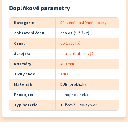
Doplňkové parametry
Kategorie
:
Dřevěné nástěnné hodiny
Zobrazení času
:
Analog (ručičky)
Cena
:
do 1500 Kč
Strojek
:
quartz (bateriový)
Rozměry
:
400 mm
Tichý chod
:
ANO
Materiál
:
DUB (překližka)
Prodejce
:
eshophodinek.cz
Typ baterie
:
Tužková LR06 typ AA