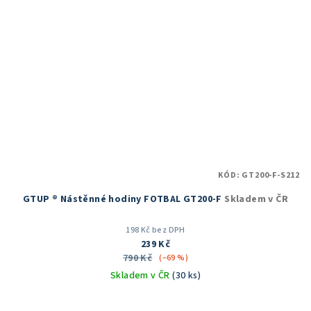
KÓD:
GT200-F-S212
GTUP ® Nástěnné hodiny FOTBAL GT200-F
Skladem v ČR
198 Kč bez DPH
239 Kč
790 Kč
(–69 %)
Skladem v ČR
(30 ks)
Průměrné