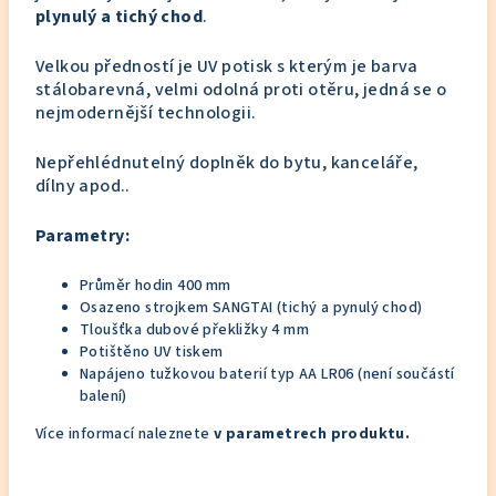
plynulý a tichý chod
.
Velkou předností je UV potisk s kterým je barva
stálobarevná, velmi odolná proti otěru, jedná se o
nejmodernější technologii.
Nepřehlédnutelný doplněk do bytu, kanceláře,
dílny apod..
Parametry:
Průměr hodin 400 mm
Osazeno strojkem SANGTAI (tichý a pynulý chod)
Tloušťka dubové překližky 4 mm
Potištěno UV tiskem
Napájeno tužkovou baterií typ AA LR06 (není součástí
balení)
Více informací naleznete
v parametrech produktu.