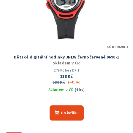
KÓD:
9690-1
Dětské digitální hodinky JNEW černočervené 9690-1
Skladem v ČR
279 Kč bez DPH
338 Kč
580 Kč
(–41 %)
Skladem v ČR
(4 ks)
Průměrné
hodnocení
produktu
Do košíku
je
5,0
z