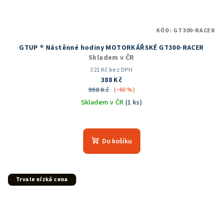
KÓD:
GT300-RACER
GTUP ® Nástěnné hodiny MOTORKÁŘSKÉ GT300-RACER
Skladem v ČR
321 Kč bez DPH
388 Kč
990 Kč
(–60 %)
Skladem v ČR
(1 ks)
Průměrné
hodnocení
produktu
Do košíku
je
5,0
z
5
Trvale nízká cena
hvězdiček.