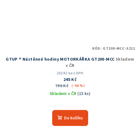
KÓD:
GT200-MCC-S212
GTUP ® Nástěnné hodiny MOTORKÁŘKA GT200-MCC
Skladem
v ČR
202 Kč bez DPH
245 Kč
790 Kč
(–68 %)
Skladem v ČR
(15 ks)
Průměrné
hodnocení
produktu
Do košíku
je
5,0
z