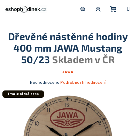
Přejít
na
obsah
Nákupní
Hledat
Přihlášení
Dřevěné nástěnné hodiny
košík
400 mm JAWA Mustang
50/23
Skladem v ČR
JAWA
Průměrné
Neohodnoceno
Podrobnosti hodnocení
hodnocení
Trvale nízká cena
produktu
je
0,0
z
5
hvězdiček.