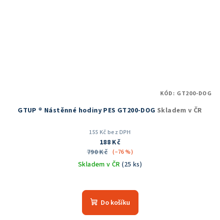
KÓD:
GT200-DOG
GTUP ® Nástěnné hodiny PES GT200-DOG
Skladem v ČR
155 Kč bez DPH
188 Kč
790 Kč
(–76 %)
Skladem v ČR
(25 ks)
Průměrné
hodnocení
produktu
Do košíku
je
5,0