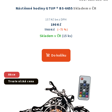
Nástěnné hodiny GTUP ® BS-6655
Skladem v ČR
157 Kč bez DPH
190 Kč
790 Kč
(–75 %)
Skladem v ČR
(15 ks)
Průměrné
hodnocení
produktu
Do košíku
je
5,0
z
5
Akce
hvězdiček.
Trvale nízká cena