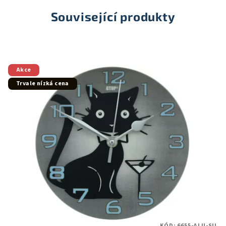
Související produkty
Akce
Trvale nízká cena
KÓD:
6655-ALU-SIL