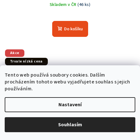
Skladem v ČR
(46 ks)
Průměrné
hodnocení
produktu
Do košíku
je
5,0
z
5
Akce
hvězdiček.
Trvale nízká cena
Doprava zdarma
Tento web používá soubory cookies. Dalším
procházením tohoto webu vyjadřujete souhlas s jejich
používáním.
Nastavení
Souhlasím