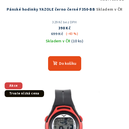
Pánské hodinky YAZOLE černo černé F350-BB
Skladem v ČR
329 Kč bez DPH
398 Kč
699 Kč
(–43 %)
Skladem v ČR
(10 ks)
Do košíku
Akce
Trvale nízká cena