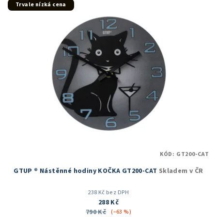
5
Trvale nízká cena
hvězdiček.
KÓD:
GT200-CAT
GTUP ® Nástěnné hodiny KOČKA GT200-CAT
Skladem v ČR
238 Kč bez DPH
288 Kč
790 Kč
(–63 %)