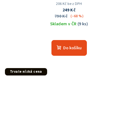
206 Kč bez DPH
249 Kč
790 Kč
(–68 %)
Skladem v ČR
(9 ks)
Průměrné
hodnocení
produktu
Do košíku
je
5,0
z
5
Trvale nízká cena
hvězdiček.