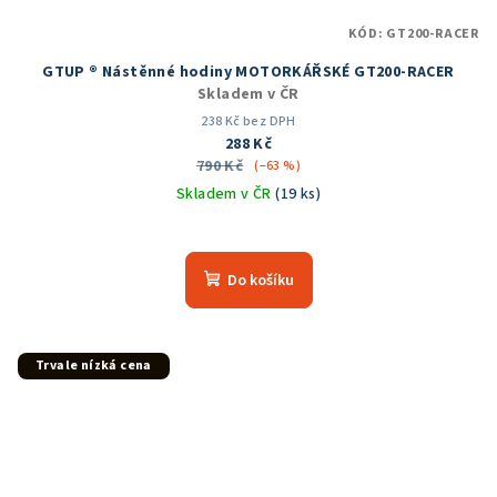
KÓD:
GT200-RACER
GTUP ® Nástěnné hodiny MOTORKÁŘSKÉ GT200-RACER
Skladem v ČR
238 Kč bez DPH
288 Kč
790 Kč
(–63 %)
Skladem v ČR
(19 ks)
Průměrné
hodnocení
produktu
Do košíku
je
5,0
z
5
Trvale nízká cena
hvězdiček.