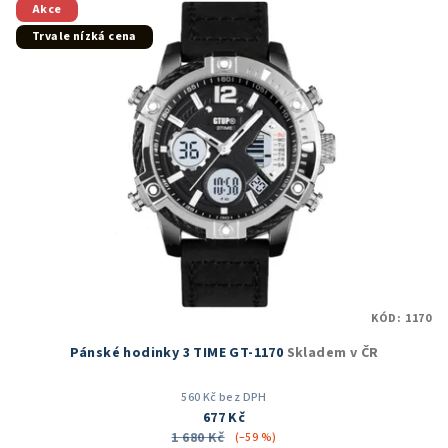
5
Akce
hvězdiček.
Trvale nízká cena
KÓD:
1170
Pánské hodinky 3 TIME GT-1170
Skladem v ČR
560 Kč bez DPH
677 Kč
1 680 Kč
(–59 %)