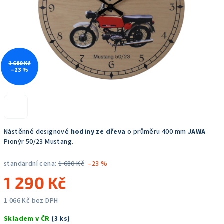
1 680 Kč
–23 %
Nástěnné designové
hodiny ze dřeva
o průměru 400 mm
JAWA
Pionýr 50/23 Mustang.
standardní cena:
1 680 Kč
–23 %
1 290 Kč
1 066 Kč bez DPH
Měrná
Skladem v ČR
(3 ks)
cena: