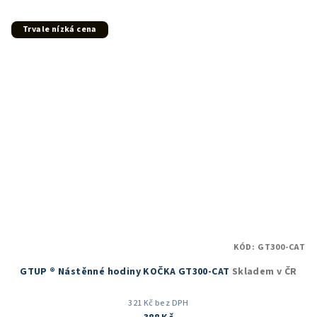
z
5
Trvale nízká cena
hvězdiček.
KÓD:
GT300-CAT
GTUP ® Nástěnné hodiny KOČKA GT300-CAT
Skladem v ČR
321 Kč bez DPH