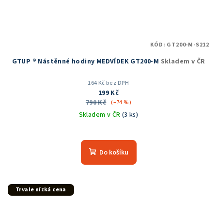
KÓD:
GT200-M-S212
GTUP ® Nástěnné hodiny MEDVÍDEK GT200-M
Skladem v ČR
164 Kč bez DPH
199 Kč
790 Kč
(–74 %)
Skladem v ČR
(3 ks)
Průměrné
hodnocení
produktu
Do košíku
je
5,0
z
5
Trvale nízká cena
hvězdiček.