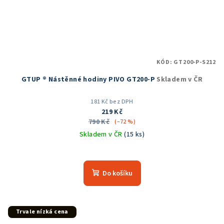
KÓD:
GT200-P-S212
GTUP ® Nástěnné hodiny PIVO GT200-P
Skladem v ČR
181 Kč bez DPH
219 Kč
790 Kč
(–72 %)
Skladem v ČR
(15 ks)
Průměrné
hodnocení
produktu
Do košíku
je
5,0
z
5
Trvale nízká cena
hvězdiček.