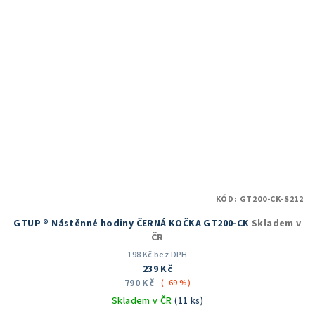
KÓD:
GT200-CK-S212
GTUP ® Nástěnné hodiny ČERNÁ KOČKA GT200-CK
Skladem v
ČR
198 Kč bez DPH
239 Kč
790 Kč
(–69 %)
Skladem v ČR
(11 ks)