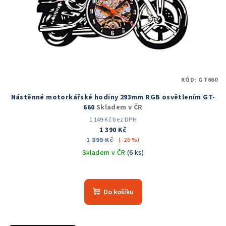
KÓD:
GT660
Nástěnné motorkářské hodiny 293mm RGB osvětlením GT-
660
Skladem v ČR
1 149 Kč bez DPH
1 390 Kč
1 899 Kč
(–26 %)
Skladem v ČR
(6 ks)
Průměrné
hodnocení
produktu
Do košíku
je
5,0
z