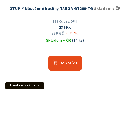
GTUP ® Nástěnné hodiny TANGA GT200-TG
Skladem v ČR
198 Kč bez DPH
239 Kč
790 Kč
(–69 %)
Skladem v ČR
(14 ks)
Průměrné
hodnocení
produktu
Do košíku
je
5,0
z
5
Trvale nízká cena
hvězdiček.