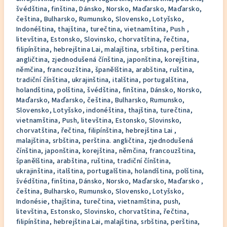
švédština, finština, Dánsko, Norsko, Maďarsko, Maďarsko,
čeština, Bulharsko, Rumunsko, Slovensko, Lotyšsko,
Indonéština, thajština, turečtina, vietnamština, Push ,
litevština, Estonsko, Slovinsko, chorvatština, řečtina,
filipínština, hebrejština Lai, malajština, srbština, perština.
angličtina, zjednodušená čínština, japonština, korejština,
němčina, francouzština, španělština, arabština, ruština,
tradiční čínština, ukrajinština, italština, portugalština,
holandština, polština, švédština, finština, Dánsko, Norsko,
Maďarsko, Maďarsko, čeština, Bulharsko, Rumunsko,
Slovensko, Lotyšsko, indonéština, thajština, turečtina,
vietnamština, Push, litevština, Estonsko, Slovinsko,
chorvatština, řečtina, filipínština, hebrejština Lai ,
malajština, srbština, perština. angličtina, zjednodušená
čínština, japonština, korejština, němčina, francouzština,
španělština, arabština, ruština, tradiční čínština,
ukrajinština, italština, portugalština, holandština, polština,
švédština, finština, Dánsko, Norsko, Maďarsko, Maďarsko ,
čeština, Bulharsko, Rumunsko, Slovensko, Lotyšsko,
Indonésie, thajština, turečtina, vietnamština, push,
litevština, Estonsko, Slovinsko, chorvatština, řečtina,
filipínština, hebrejština Lai, malajština, srbština, perština,