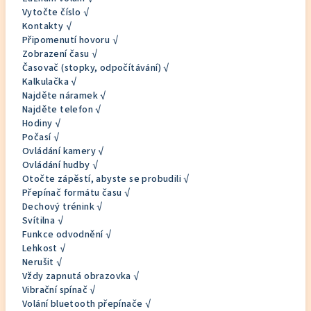
Vytočte číslo √
Kontakty √
Připomenutí hovoru √
Zobrazení času √
Časovač (stopky, odpočítávání) √
Kalkulačka √
Najděte náramek √
Najděte telefon √
Hodiny √
Počasí √
Ovládání kamery √
Ovládání hudby √
Otočte zápěstí, abyste se probudili √
Přepínač formátu času √
Dechový trénink √
Svítilna √
Funkce odvodnění √
Lehkost √
Nerušit √
Vždy zapnutá obrazovka √
Vibrační spínač √
Volání bluetooth přepínače √