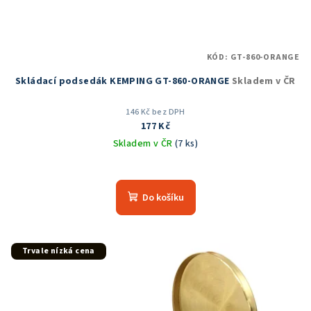
KÓD:
GT-860-ORANGE
Skládací podsedák KEMPING GT-860-ORANGE
Skladem v ČR
146 Kč bez DPH
177 Kč
Skladem v ČR
(7 ks)
Průměrné
hodnocení
produktu
Do košíku
je
5,0
z
5
Trvale nízká cena
hvězdiček.