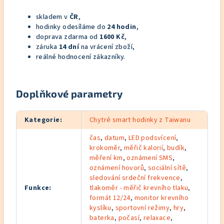
skladem v
ČR
,
hodinky odesíláme do
24 hodin
,
doprava zdarma od
1600 Kč
,
záruka
14 dní
na vrácení zboží,
reálné hodnocení zákazníky.
Doplňkové parametry
Kategorie
:
Chytré smart hodinky z Taiwanu
čas
,
datum
,
LED podsvícení
,
krokoměr
,
měřič kalorií
,
budík
,
měření km
,
oznámení SMS
,
oznámení hovorů
,
sociální sítě
,
sledování srdeční frekvence
,
Funkce
:
tlakoměr - měřič krevního tlaku
,
formát 12/24
,
monitor krevního
kyslíku
,
sportovní režimy
,
hry
,
baterka
,
počasí
,
relaxace
,