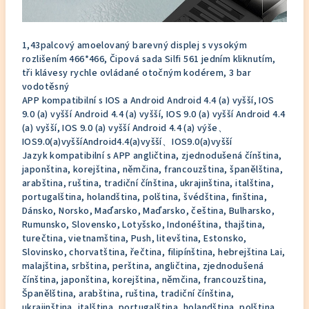
1,43palcový amoelovaný barevný displej s vysokým
rozlišením 466*466, Čipová sada Silfi 561 jedním kliknutím,
tři klávesy rychle ovládané otočným kodérem, 3 bar
vodotěsný
APP kompatibilní s IOS a Android Android 4.4 (a) vyšší, IOS
9.0 (a) vyšší Android 4.4 (a) vyšší, IOS 9.0 (a) vyšší Android 4.4
(a) vyšší, IOS 9.0 (a) vyšší Android 4.4 (a) výše、
IOS9.0(a)vyššíAndroid4.4(a)vyšší、IOS9.0(a)vyšší
Jazyk kompatibilní s APP angličtina, zjednodušená čínština,
japonština, korejština, němčina, francouzština, španělština,
arabština, ruština, tradiční čínština, ukrajinština, italština,
portugalština, holandština, polština, švédština, finština,
Dánsko, Norsko, Maďarsko, Maďarsko, čeština, Bulharsko,
Rumunsko, Slovensko, Lotyšsko, Indonéština, thajština,
turečtina, vietnamština, Push, litevština, Estonsko,
Slovinsko, chorvatština, řečtina, filipínština, hebrejština Lai,
malajština, srbština, perština, angličtina, zjednodušená
čínština, japonština, korejština, němčina, francouzština,
Španělština, arabština, ruština, tradiční čínština,
ukrajinština, italština, portugalština, holandština, polština,