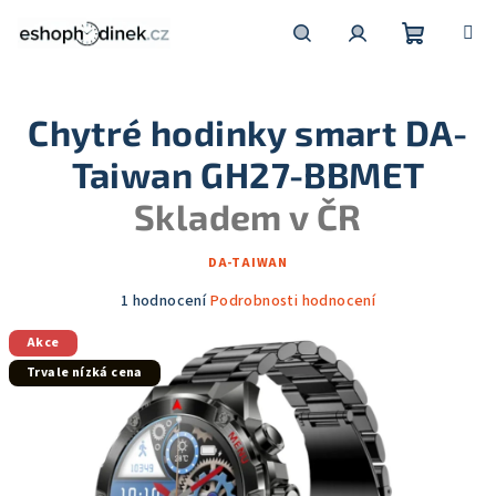
Přejít
na
obsah
Nákupní
Hledat
Přihlášení
Chytré hodinky smart DA-
košík
Taiwan GH27-BBMET
Skladem v ČR
DA-TAIWAN
Průměrné
1 hodnocení
Podrobnosti hodnocení
hodnocení
Akce
produktu
je
Trvale nízká cena
5,0
z
5
hvězdiček.