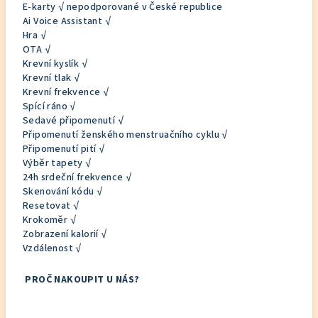
E-karty √ nepodporované v České republice
Ai Voice Assistant √
Hra √
OTA √
Krevní kyslík √
Krevní tlak √
Krevní frekvence √
Spící ráno √
Sedavé připomenutí √
Připomenutí ženského menstruačního cyklu √
Připomenutí pití √
Výběr tapety √
24h srdeční frekvence √
Skenování kódu √
Resetovat √
Krokoměr √
Zobrazení kalorií √
Vzdálenost √
PROČ NAKOUPIT U NÁS?