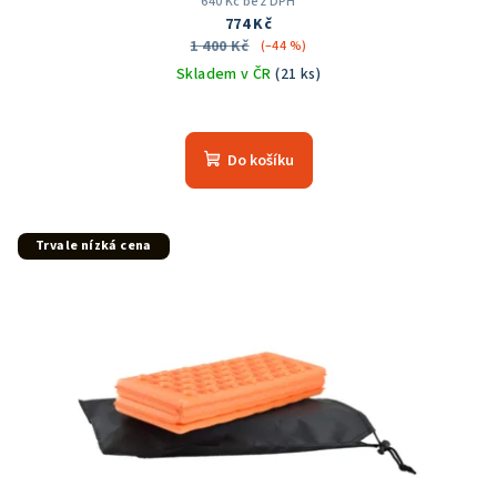
640 Kč bez DPH
774 Kč
1 400 Kč
(–44 %)
Skladem v ČR
(21 ks)
Do košíku
Trvale nízká cena