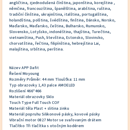
angličtina, zjednodušená čínština, japonština, korejština ,
němčina, francouzština, španělština, arabština, ruština,
tradiční čínština, ukrajinština, italština, portugalština,
holandština, polština, švédština, finština, Dánsko, Norsko,
Maďarsko, Maďarsko, čeština, Bulharsko, Rumunsko,
Slovensko, Lotyšsko, indonéština, thajština, Turečtina,
vietnamština, Push, litevština, Estonsko, Slovinsko,
chorvatština, řečtina, filipínština, hebrejština Lai,
malajština, srbština, perština.
Název APP Dafit
Řešení Moyoung
Rozměry Průměr: 44 mm Tloušťka: 11 mm
Typ obrazovky 1,43 palce AMOELED
Rozlišení 466*466
Materiál obrazovky Sklo
Touch Type Full Touch COF
Materiál těla Plast + slitina zinku
Materiál popruhu Silikonové pásky, kovové pásky
Vibrační motor 0827 Motor se svařovaným drátem
Tlačítko Tři tlačítka s otočným kodérem