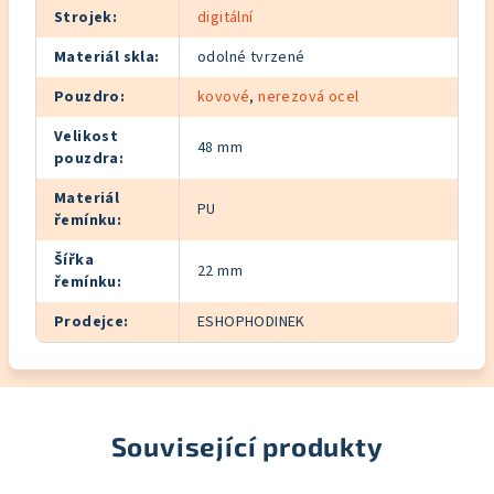
Strojek
:
digitální
Materiál skla
:
odolné tvrzené
Pouzdro
:
kovové
,
nerezová ocel
Velikost
48 mm
pouzdra
:
Materiál
PU
řemínku
:
Šířka
22 mm
řemínku
:
Prodejce
:
ESHOPHODINEK
Související produkty