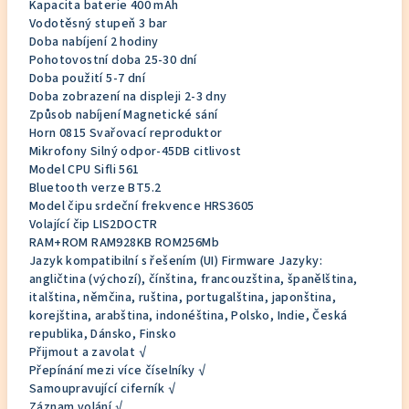
Kapacita baterie 400 mAh
Vodotěsný stupeň 3 bar
Doba nabíjení 2 hodiny
Pohotovostní doba 25-30 dní
Doba použití 5-7 dní
Doba zobrazení na displeji 2-3 dny
Způsob nabíjení Magnetické sání
Horn 0815 Svařovací reproduktor
Mikrofony Silný odpor-45DB citlivost
Model CPU Sifli 561
Bluetooth verze BT5.2
Model čipu srdeční frekvence HRS3605
Volající čip LIS2DOCTR
RAM+ROM RAM928KB ROM256Mb
Jazyk kompatibilní s řešením (UI) Firmware Jazyky:
angličtina (výchozí), čínština, francouzština, španělština,
italština, němčina, ruština, portugalština, japonština,
korejština, arabština, indonéština, Polsko, Indie, Česká
republika, Dánsko, Finsko
Přijmout a zavolat √
Přepínání mezi více číselníky √
Samoupravující ciferník √
Záznam volání √