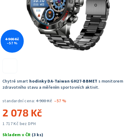
4 900 Kč
–57 %
Chytré smart
hodinky DA-Taiwan GH27-BBMET
s monitorem
zdravotního stavu a měřením sportovních aktivit.
standardní cena:
4 900 Kč
–57 %
2 078 Kč
1 717 Kč bez DPH
Měrná
Skladem v ČR
(3 ks)
cena: