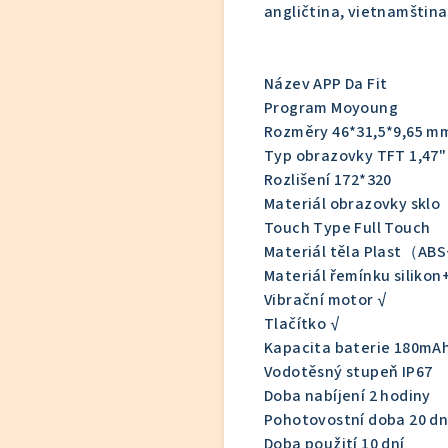
angličtina, vietnamština
Název APP Da Fit
Program Moyoung
Rozměry 46*31,5*9,65 m
Typ obrazovky TFT 1,47"
Rozlišení 172*320
Materiál obrazovky sklo
Touch Type Full Touch
Materiál těla Plast（ABS+
Materiál řemínku siliko
Vibrační motor √
Tlačítko √
Kapacita baterie 180mA
Vodotěsný stupeň IP67
Doba nabíjení 2 hodiny
Pohotovostní doba 20 dn
Doba použití 10 dní