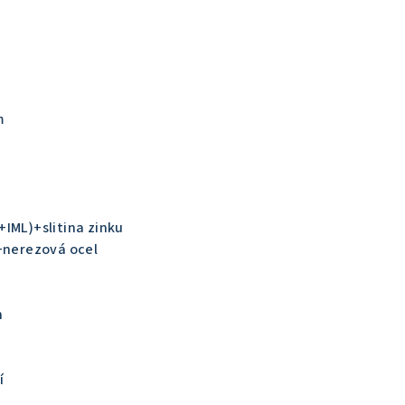
m
IML)+slitina zinku
n+nerezová ocel
h
í