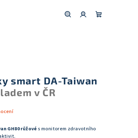
Hledat
Přihlášení
Nákupní
košík
ky smart DA-Taiwan
ladem v ČR
nocení
wan GH80 růžové
s monitorem zdravotního
ktivit.