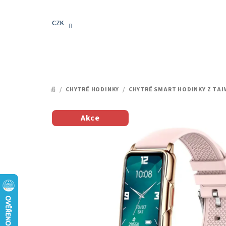
Přejít
na
CZK
obsah
/
CHYTRÉ HODINKY
/
CHYTRÉ SMART HODINKY Z TA
DOMŮ
Akce