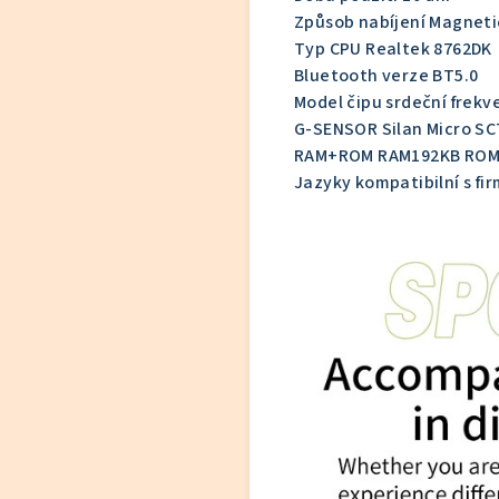
Způsob nabíjení Magneti
Typ CPU Realtek 8762DK
Bluetooth verze BT5.0
Model čipu srdeční frek
G-SENSOR Silan Micro SC
RAM+ROM RAM192KB RO
Jazyky kompatibilní s fi