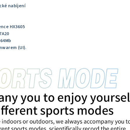
cké nabíjení
vence HX3605
7A20
M64Mb
rmwarem (UI).