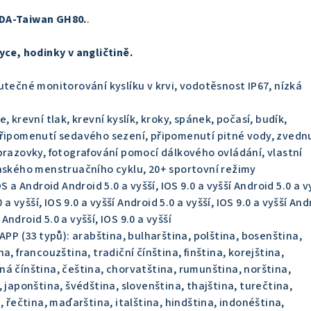
DA-Taiwan GH80.
.
yce, hodinky v angličtině.
utečné monitorování kyslíku v krvi, vodotěsnost IP67, nízká
, krevní tlak, krevní kyslík, kroky, spánek, počasí, budík,
připomenutí sedavého sezení, připomenutí pitné vody, zvedn
brazovky, fotografování pomocí dálkového ovládání, vlastní
enského menstruačního cyklu, 20+ sportovní režimy
S a Android Android 5.0 a vyšší, IOS 9.0 a vyšší Android 5.0 a v
 a vyšší, IOS 9.0 a vyšší Android 5.0 a vyšší, IOS 9.0 a vyšší And
í Android 5.0 a vyšší, IOS 9.0 a vyšší
APP (33 typů): arabština, bulharština, polština, bosenština,
a, francouzština, tradiční čínština, finština, korejština,
á čínština, čeština, chorvatština, rumunština, norština,
 japonština, švédština, slovenština, thajština, turečtina,
, řečtina, maďarština, italština, hindština, indonéština,