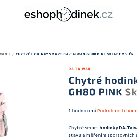
IWANU
/
CHYTRÉ HODINKY SMART DA-TAIWAN GH80 PINK
SKLADEM V ČR
DA-TAIWAN
Chytré hodin
GH80 PINK
Sk
Průměrné
1 hodnocení
Podrobnosti hod
hodnocení
produktu
Chytré smart
hodinky DA-Tai
je
stavu a měřením sportovních a