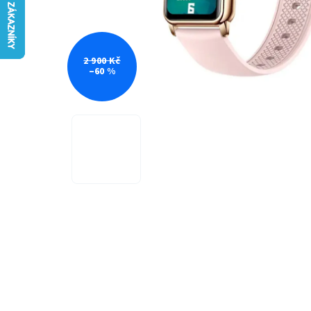
2 900 Kč
–60 %