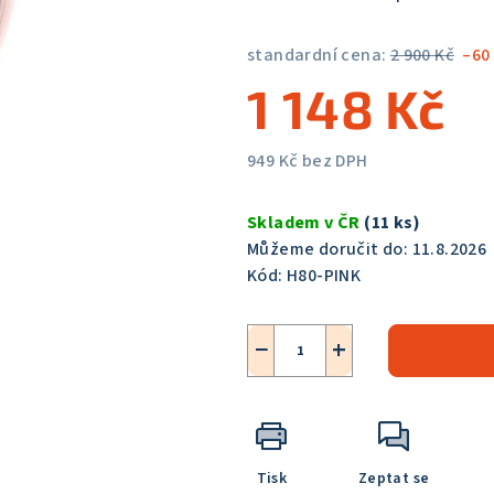
5,0
z
standardní cena:
2 900 Kč
–60
5
1 148 Kč
hvězdiček.
949 Kč bez DPH
Měrná
cena:
Skladem v ČR
(11 ks)
Můžeme doručit do:
11.8.2026
Kód:
H80-PINK
−
+
Tisk
Zeptat se