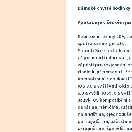
Dámské chytré hodinky 
Aplikace je v českém jaz
Sportovní režimy 20+, sk
spotřeba energie atd.
Shrnutí Srdeční frekvence
připomenutí informací, 
zápěstí pro rozjasnění o
číselník, připomenutí ž
Kompatibilní s aplikací IO
IOS 9.0 a vyšší Android 5.0
5.0 a vyšší, IOS9. 0 a vyšš
Jazyk IOS kompatibilní s 
dánština, němčina, ruštin
holandština, zjednodušen
portugalština, paštština,
ukrajinština, španělština