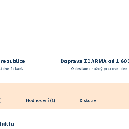
republice
Doprava ZDARMA od 1 60
žádné čekání.
Odesíláme každý pracovní den
)
Hodnocení (1)
Diskuze
duktu