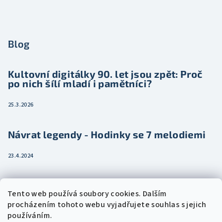
Blog
Kultovní digitálky 90. let jsou zpět: Proč
po nich šílí mladí i pamětníci?
25.3.2026
Návrat legendy - Hodinky se 7 melodiemi
23.4.2024
Jak vybrat dámské hodinky pro ženu třeba
Tento web používá soubory cookies. Dalším
jako dárek
procházením tohoto webu vyjadřujete souhlas s jejich
používáním.
15.2.2024