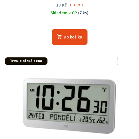
18 Kč
(–38 %)
Skladem v ČR
(7 ks)
Do košíku
Trvale nízká cena