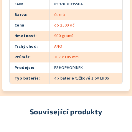
EAN
:
8592818095504
Barva
:
černá
Cena
:
do 2500 Kč
Hmotnost
:
900 gramů
Tichý chod
:
ANO
Průměr
:
307 x 185 mm
Prodejce
:
ESHOPHODINEK
Typ baterie
:
4 x baterie tužkové 1,5V LR06
Související produkty