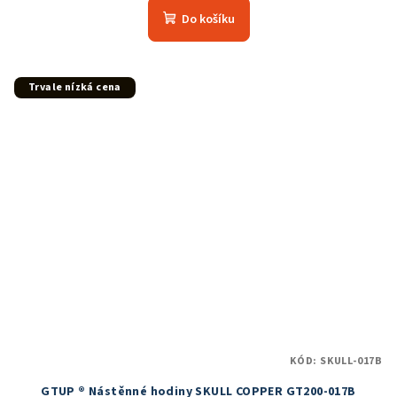
produktu
Do košíku
je
5,0
z
5
Trvale nízká cena
hvězdiček.
KÓD:
SKULL-017B
GTUP ® Nástěnné hodiny SKULL COPPER GT200-017B