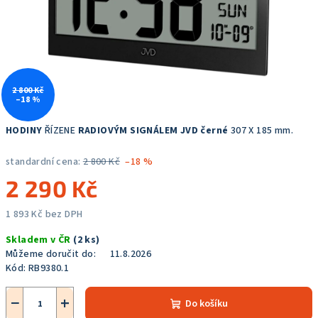
2 800 Kč
–18 %
HODINY
ŘÍZENE
RADIOVÝM SIGNÁLEM JVD černé
307 X 185 mm.
standardní cena:
2 800 Kč
–18 %
2 290 Kč
1 893 Kč bez DPH
Měrná
Skladem v ČR
(2 ks)
cena:
Můžeme doručit do:
11.8.2026
Kód:
RB9380.1
−
+
Do košíku