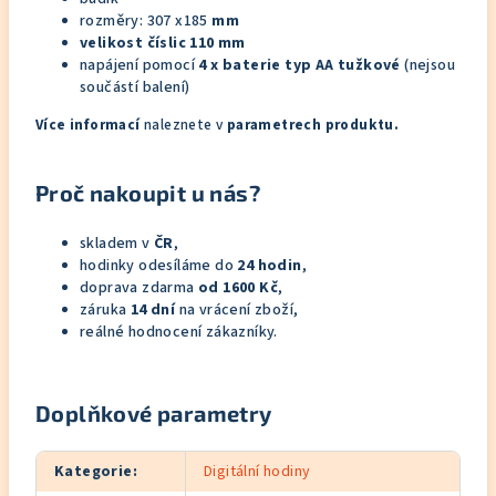
rozměry: 307 x185
mm
velikost číslic 110 mm
napájení pomocí
4 x baterie typ AA tužkové
(nejsou
součástí balení)
Více informací
naleznete v
parametrech produktu.
Proč nakoupit u nás?
skladem v
ČR
,
hodinky odesíláme do
24 hodin
,
doprava zdarma
od 1600 Kč
,
záruka
14 dní
na vrácení zboží,
reálné hodnocení zákazníky.
Doplňkové parametry
Kategorie
:
Digitální hodiny