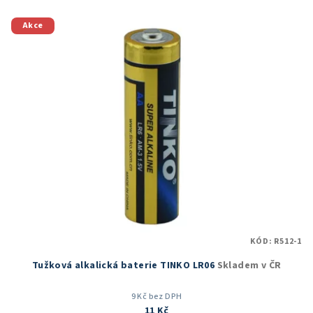
Akce
KÓD:
R512-1
Tužková alkalická baterie TINKO LR06
Skladem v ČR
9 Kč bez DPH
11 Kč