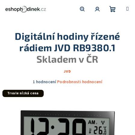
Přejít
na
obsah
Nákupní
Hledat
Přihlášení
Digitální hodiny řízené
košík
rádiem JVD RB9380.1
Skladem v ČR
JVD
Průměrné
1 hodnocení
Podrobnosti hodnocení
hodnocení
Trvale nízká cena
produktu
je
5,0
z
5
hvězdiček.