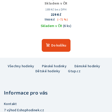
Skladem v ČR
189 Kč bez DPH
229 Kč
790 Kč
(–71 %)
Skladem v ČR
(6 ks)
Průměrné
hodnocení
produktu
Do košíku
je
5,0
z
Z
5
Všechny hodinky
Pánské hodinky
Dámské hodinky
á
hvězdiček.
Dětské hodinky
Gtup.cz
p
a
t
Informace pro vás
í
Kontakt
7 výhod Eshophodinek.cz