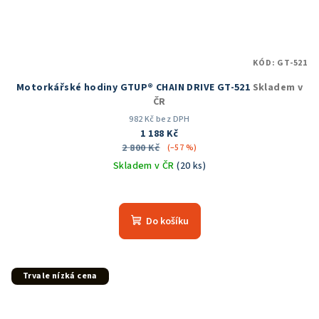
KÓD:
GT-521
Motorkářské hodiny GTUP® CHAIN DRIVE GT-521
Skladem v
ČR
982 Kč bez DPH
1 188 Kč
2 800 Kč
(–57 %)
Skladem v ČR
(20 ks)
Průměrné
hodnocení
produktu
Do košíku
je
5,0
z
5
Trvale nízká cena
hvězdiček.