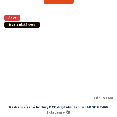
je
5,0
z
5
Akce
hvězdiček.
Trvale nízká cena
KÓD:
GT460
Rádiem řízené hodiny DCF digitální FanJu LARGE GT460
Skladem v ČR