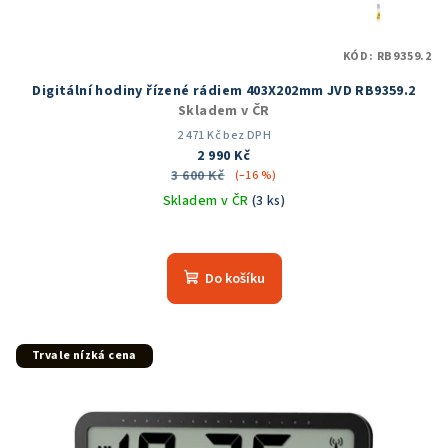
KÓD:
RB9359.2
Digitální hodiny řízené rádiem 403X202mm JVD RB9359.2
Skladem v ČR
2 471 Kč bez DPH
2 990 Kč
3 600 Kč
(–16 %)
Skladem v ČR
(3 ks)
Průměrné
hodnocení
produktu
Do košíku
je
5,0
z
5
Trvale nízká cena
hvězdiček.