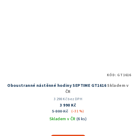
KÓD:
GT1616
Oboustranné nástěnné hodiny SEPTIME GT1616
Skladem v
ČR
3 298 Kč bez DPH
3 990 Kč
5 800 Kč
(–31 %)
Skladem v ČR
(6 ks)
Průměrné
hodnocení