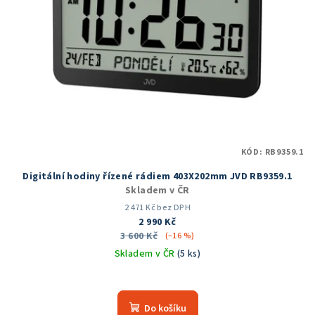
KÓD:
RB9359.1
Digitální hodiny řízené rádiem 403X202mm JVD RB9359.1
Skladem v ČR
2 471 Kč bez DPH
2 990 Kč
3 600 Kč
(–16 %)
Skladem v ČR
(5 ks)
Průměrné
hodnocení
produktu
Do košíku