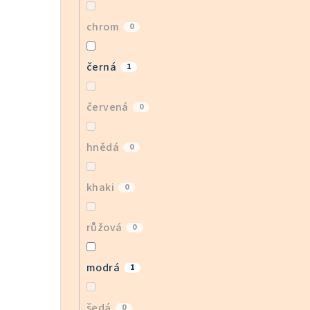
chrom
0
černá
1
červená
0
hnědá
0
khaki
0
růžová
0
modrá
1
šedá
0