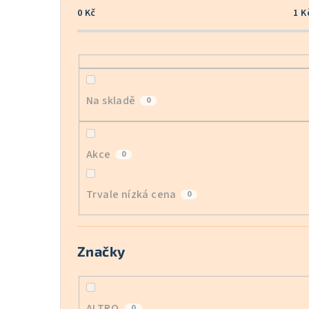
0
Kč
1
K
Na skladě
0
Akce
0
Trvale nízká cena
0
Značky
ALTRO
0