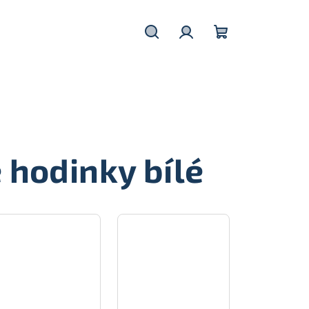
Hledat
Přihlášení
Nákupní
košík
 hodinky bílé