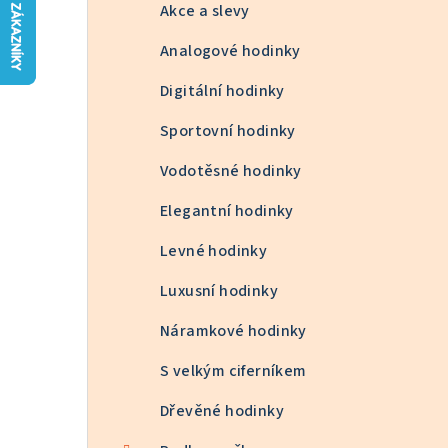
n
Akce a slevy
n
Analogové hodinky
í
Digitální hodinky
p
Sportovní hodinky
a
Vodotěsné hodinky
n
Elegantní hodinky
e
Levné hodinky
l
Luxusní hodinky
Náramkové hodinky
S velkým ciferníkem
Dřevěné hodinky