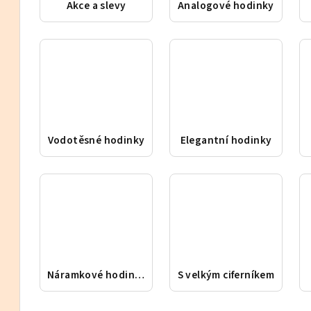
Akce a slevy
Analogové hodinky
Vodotěsné hodinky
Elegantní hodinky
Náramkové hodinky
S velkým ciferníkem