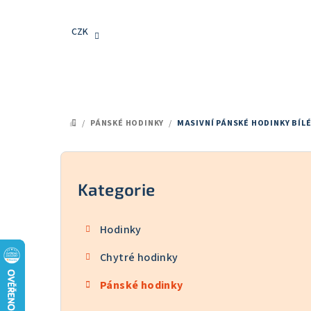
Přejít
na
CZK
obsah
/
PÁNSKÉ HODINKY
/
MASIVNÍ PÁNSKÉ HODINKY BÍL
DOMŮ
P
o
Kategorie
Přeskočit
kategorie
s
Hodinky
t
Chytré hodinky
r
Pánské hodinky
a