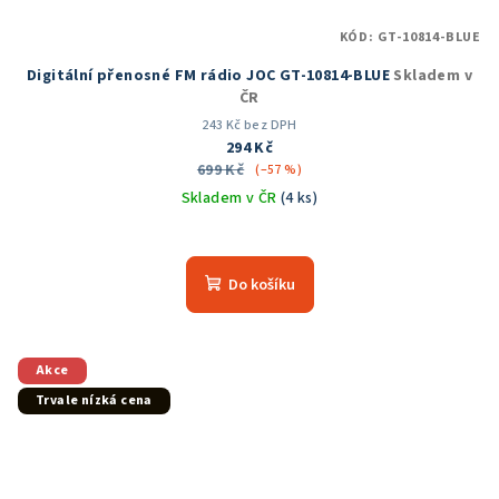
KÓD:
GT-10814-BLUE
Digitální přenosné FM rádio JOC GT-10814-BLUE
Skladem v
ČR
243 Kč bez DPH
294 Kč
699 Kč
(–57 %)
Skladem v ČR
(4 ks)
Průměrné
hodnocení
produktu
Do košíku
je
5,0
z
5
Akce
hvězdiček.
Trvale nízká cena