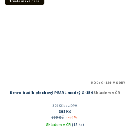
Trvale nízká cena
KÓD:
G-154-MODRY
Retro budík plechový PEARL modrý G-154
Skladem v ČR
329 Kč bez DPH
398 Kč
799 Kč
(–50 %)
Skladem v ČR
(18 ks)