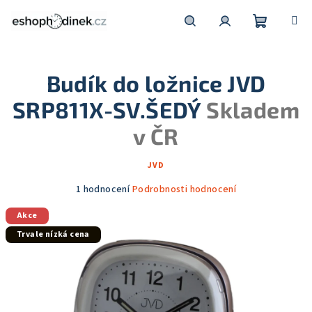
Přejít
na
obsah
Nákupní
Hledat
Přihlášení
Budík do ložnice JVD
košík
SRP811X-SV.ŠEDÝ
Skladem
v ČR
JVD
Průměrné
1 hodnocení
Podrobnosti hodnocení
hodnocení
Akce
produktu
je
Trvale nízká cena
5,0
z
5
hvězdiček.