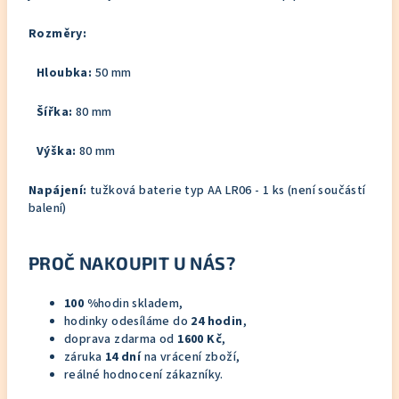
Rozměry:
Hloubka:
50 mm
Šířka:
80 mm
Výška:
80 mm
Napájení:
tužková baterie typ AA LR06 - 1 ks (není součástí
balení)
PROČ NAKOUPIT U NÁS?
100 %
hodin skladem,
hodinky odesíláme do
24 hodin
,
doprava zdarma od
1600 Kč
,
záruka
14 dní
na vrácení zboží,
reálné hodnocení zákazníky.