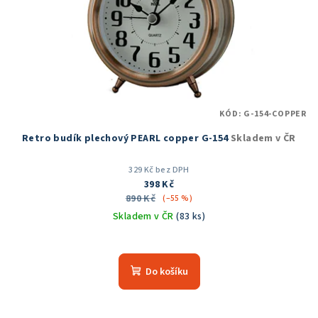
KÓD:
G-154-COPPER
Retro budík plechový PEARL copper G-154
Skladem v ČR
329 Kč bez DPH
398 Kč
890 Kč
(–55 %)
Skladem v ČR
(83 ks)
Průměrné
hodnocení
produktu
Do košíku
je
5,0
z