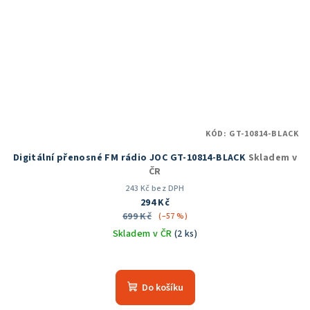
KÓD:
GT-10814-BLACK
Digitální přenosné FM rádio JOC GT-10814-BLACK
Skladem v
ČR
243 Kč bez DPH
294 Kč
699 Kč
(–57 %)
Skladem v ČR
(2 ks)
Průměrné
hodnocení
produktu
Do košíku
je