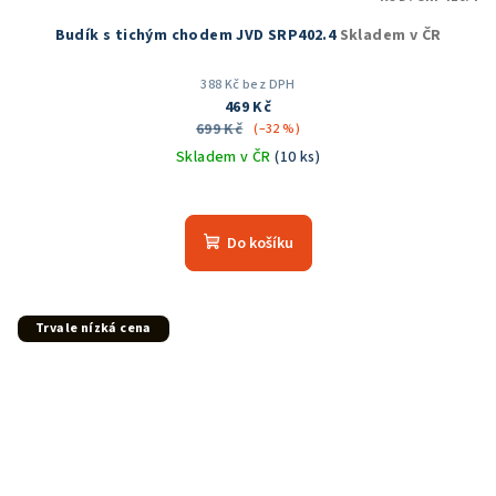
Budík s tichým chodem JVD SRP402.4
Skladem v ČR
388 Kč bez DPH
469 Kč
699 Kč
(–32 %)
Skladem v ČR
(10 ks)
Průměrné
hodnocení
produktu
Do košíku
je
5,0
z
5
Trvale nízká cena
hvězdiček.