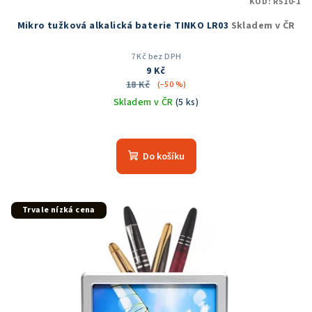
KÓD:
R510-1
Mikro tužková alkalická baterie TINKO LR03
Skladem v ČR
7 Kč bez DPH
9 Kč
18 Kč
(–50 %)
Skladem v ČR
(5 ks)
Do košíku
Trvale nízká cena