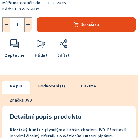
Můžeme doručit do:
11.8.2026
Kód:
811X-SV-SEDY
−
+
Do košíku
Zeptat se
Hlídat
Sdílet
Popis
Hodnocení (1)
Diskuze
Značka
JVD
Detailní popis produktu
Klasický budík
s plynulým a tichým chodem JVD. Předností
je velmi čitelný ciferník s osvětlením. Buzení pípáním.