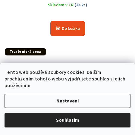
Skladem v ČR
(44 ks)
Průměrné
hodnocení
produktu
Do košíku
je
5,0
z
5
Trvale nízká cena
hvězdiček.
Tento web používá soubory cookies. Dalším
procházením tohoto webu vyjadřujete souhlas s jejich
používáním.
Nastavení
Souhlasím