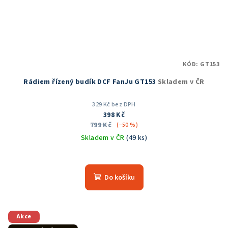
KÓD:
GT153
Rádiem řízený budík DCF FanJu GT153
Skladem v ČR
329 Kč bez DPH
398 Kč
799 Kč
(–50 %)
Skladem v ČR
(49 ks)
Průměrné
hodnocení
produktu
Do košíku
je
5,0
z
5
Akce
hvězdiček.