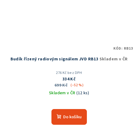
KÓD:
RB13
Budík řízený radiovým signálem JVD RB13
Skladem v ČR
276 Kč bez DPH
334 Kč
699 Kč
(–52 %)
Skladem v ČR
(12 ks)
Průměrné
hodnocení
produktu
Do košíku
je
5,0
z