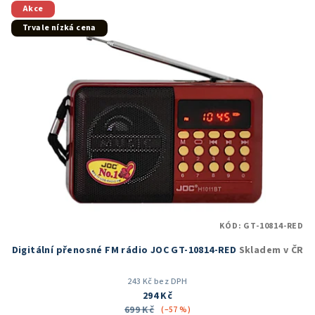
5
Akce
hvězdiček.
Trvale nízká cena
KÓD:
GT-10814-RED
Digitální přenosné FM rádio JOC GT-10814-RED
Skladem v ČR
243 Kč bez DPH
294 Kč
699 Kč
(–57 %)