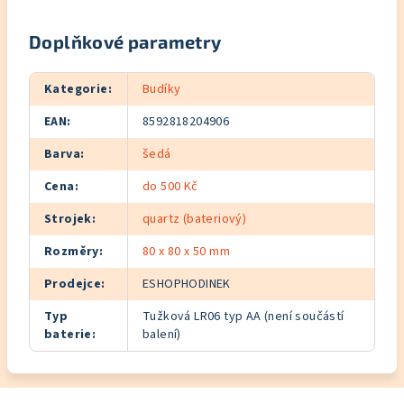
Doplňkové parametry
Kategorie
:
Budíky
EAN
:
8592818204906
Barva
:
šedá
Cena
:
do 500 Kč
Strojek
:
quartz (bateriový)
Rozměry
:
80 x 80 x 50 mm
Prodejce
:
ESHOPHODINEK
Typ
Tužková LR06 typ AA (není součástí
baterie
:
balení)