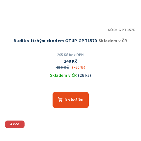
KÓD:
GPT157D
Budík s tichým chodem GTUP GPT157D
Skladem v ČR
205 Kč bez DPH
248 Kč
499 Kč
(–50 %)
Skladem v ČR
(26 ks)
Průměrné
hodnocení
produktu
Do košíku
je
5,0
z
5
Akce
hvězdiček.