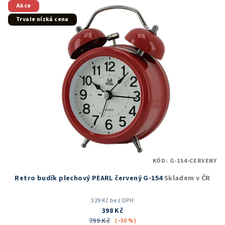
5
Akce
hvězdiček.
Trvale nízká cena
KÓD:
G-154-CERVENY
Retro budík plechový PEARL červený G-154
Skladem v ČR
329 Kč bez DPH
398 Kč
799 Kč
(–50 %)