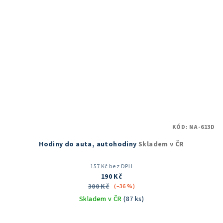
KÓD:
NA-613D
Hodiny do auta, autohodiny
Skladem v ČR
157 Kč bez DPH
190 Kč
300 Kč
(–36 %)
Skladem v ČR
(87 ks)
Průměrné