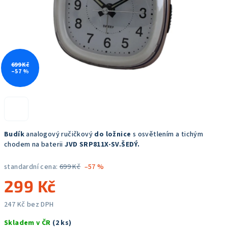
699 Kč
–57 %
Budík
analogový ručičkový
do ložnice
s osvětlením a tichým
chodem na baterii
JVD SRP811X-SV.ŠEDÝ.
standardní cena:
699 Kč
–57 %
299 Kč
247 Kč bez DPH
Měrná
Skladem v ČR
(2 ks)
cena: