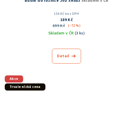
Budík do ložnice JVD SR883
Skladem v ČR
156 Kč bez DPH
189 Kč
699 Kč
(–72 %)
Skladem v ČR
(3 ks)
Detail
Akce
Trvale nízká cena