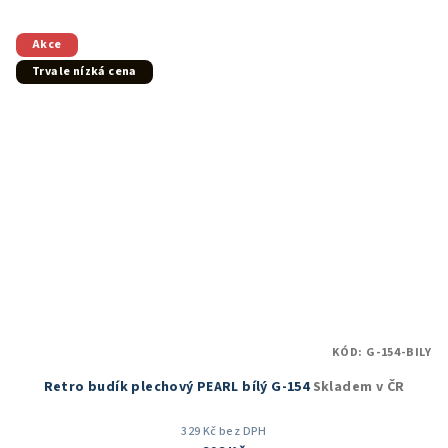
5,0
z
5
Akce
hvězdiček.
Trvale nízká cena
KÓD:
G-154-BILY
Retro budík plechový PEARL bílý G-154
Skladem v ČR
329 Kč bez DPH