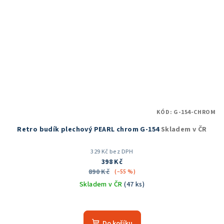
KÓD:
G-154-CHROM
Retro budík plechový PEARL chrom G-154
Skladem v ČR
329 Kč bez DPH
398 Kč
890 Kč
(–55 %)
Skladem v ČR
(47 ks)
Průměrné
hodnocení
produktu
Do košíku