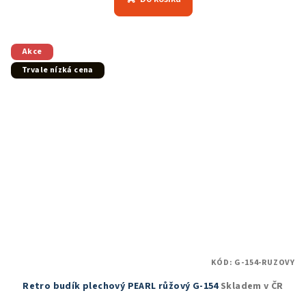
je
5,0
z
5
Akce
hvězdiček.
Trvale nízká cena
KÓD:
G-154-RUZOVY
Retro budík plechový PEARL růžový G-154
Skladem v ČR