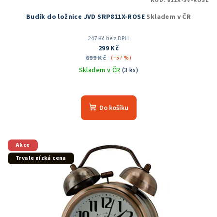
KÓD:
811X-SV-ROSE
Budík do ložnice JVD SRP811X-ROSE
Skladem v ČR
247 Kč bez DPH
299 Kč
699 Kč
(–57 %)
Skladem v ČR
(3 ks)
Průměrné
hodnocení
produktu
Do košíku
je
5,0
z
5
Akce
hvězdiček.
Trvale nízká cena