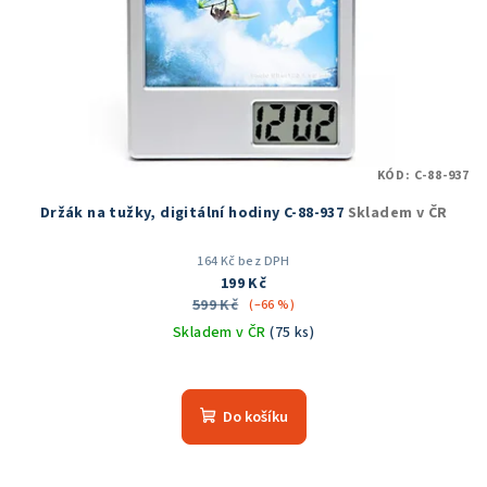
KÓD:
C-88-937
Držák na tužky, digitální hodiny C-88-937
Skladem v ČR
164 Kč bez DPH
199 Kč
599 Kč
(–66 %)
Skladem v ČR
(75 ks)
Průměrné
hodnocení
produktu
Do košíku
je
5,0
z