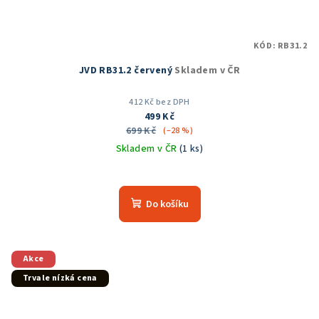
KÓD:
RB31.2
JVD RB31.2 červený
Skladem v ČR
412 Kč bez DPH
499 Kč
699 Kč
(–28 %)
Skladem v ČR
(1 ks)
Průměrné
hodnocení
produktu
Do košíku
je
5,0
z
5
Akce
hvězdiček.
Trvale nízká cena