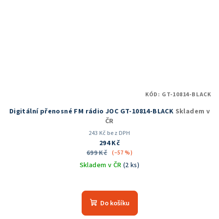
KÓD:
GT-10814-BLACK
Digitální přenosné FM rádio JOC GT-10814-BLACK
Skladem v
ČR
243 Kč bez DPH
294 Kč
699 Kč
(–57 %)
Skladem v ČR
(2 ks)
Průměrné
hodnocení
produktu
Do košíku
je