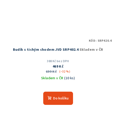
KÓD:
SRP420.4
Budík s tichým chodem JVD SRP402.4
Skladem v ČR
388 Kč bez DPH
469 Kč
699 Kč
(–32 %)
Skladem v ČR
(10 ks)
Průměrné
hodnocení
produktu
Do košíku
je
5,0
z