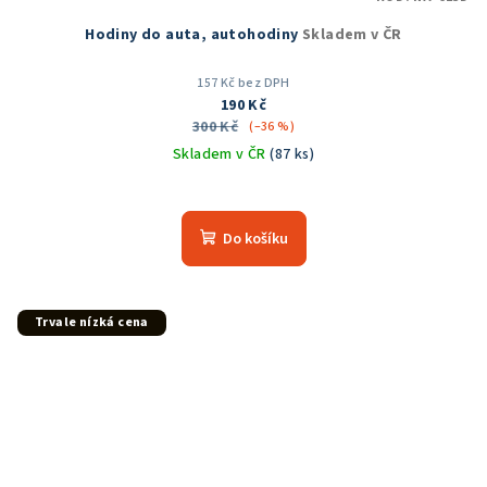
Hodiny do auta, autohodiny
Skladem v ČR
157 Kč bez DPH
190 Kč
300 Kč
(–36 %)
Skladem v ČR
(87 ks)
Průměrné
hodnocení
produktu
Do košíku
je
5,0
z
5
Trvale nízká cena
hvězdiček.