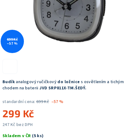
699 Kč
–57 %
Budík
analogový ručičkový
do ložnice
s osvětlením a tichým
chodem na baterii
JVD SRP811X-TM.ŠEDÝ
.
standardní cena:
699 Kč
–57 %
299 Kč
247 Kč bez DPH
Měrná
Skladem v ČR
(5 ks)
cena: