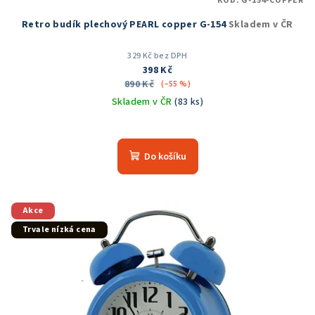
KÓD:
G-154-COPPER
Retro budík plechový PEARL copper G-154
Skladem v ČR
329 Kč bez DPH
398 Kč
890 Kč
(–55 %)
Skladem v ČR
(83 ks)
Průměrné
hodnocení
produktu
Do košíku
je
5,0
z
5
Akce
hvězdiček.
Trvale nízká cena