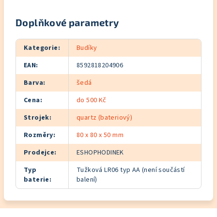
Doplňkové parametry
Kategorie
:
Budíky
EAN
:
8592818204906
Barva
:
šedá
Cena
:
do 500 Kč
Strojek
:
quartz (bateriový)
Rozměry
:
80 x 80 x 50 mm
Prodejce
:
ESHOPHODINEK
Typ
Tužková LR06 typ AA (není součástí
baterie
:
balení)