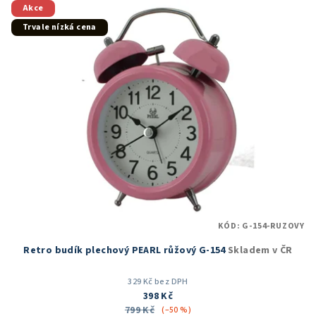
5
Akce
hvězdiček.
Trvale nízká cena
KÓD:
G-154-RUZOVY
Retro budík plechový PEARL růžový G-154
Skladem v ČR
329 Kč bez DPH
398 Kč
799 Kč
(–50 %)