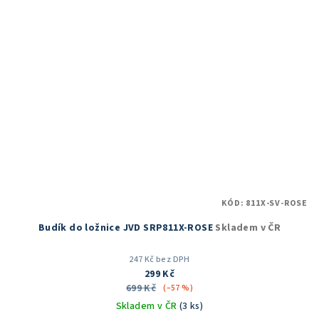
KÓD:
811X-SV-ROSE
Budík do ložnice JVD SRP811X-ROSE
Skladem v ČR
247 Kč bez DPH
299 Kč
699 Kč
(–57 %)
Skladem v ČR
(3 ks)