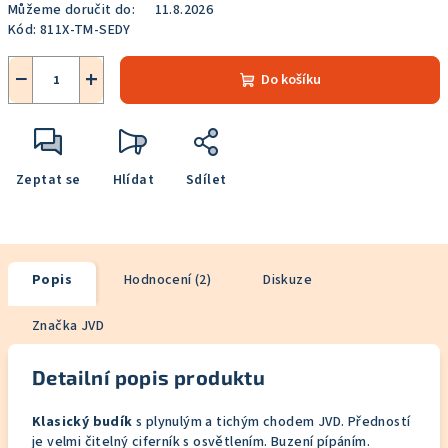
Můžeme doručit do:
11.8.2026
Kód:
811X-TM-SEDY
−
+
Do košíku
Zeptat se
Hlídat
Sdílet
Popis
Hodnocení (2)
Diskuze
Značka
JVD
Detailní popis produktu
Klasický budík
s plynulým a tichým chodem JVD. Předností
je velmi čitelný ciferník s osvětlením. Buzení pípáním.