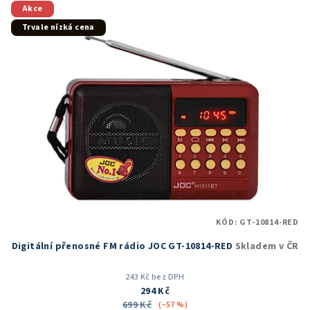
5
Akce
hvězdiček.
Trvale nízká cena
KÓD:
GT-10814-RED
Digitální přenosné FM rádio JOC GT-10814-RED
Skladem v ČR
243 Kč bez DPH
294 Kč
699 Kč
(–57 %)