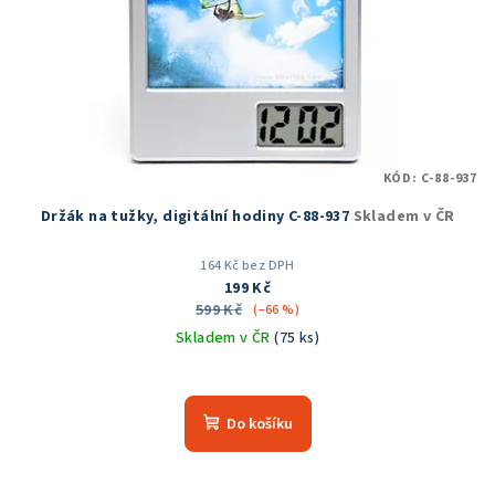
KÓD:
C-88-937
Držák na tužky, digitální hodiny C-88-937
Skladem v ČR
164 Kč bez DPH
199 Kč
599 Kč
(–66 %)
Skladem v ČR
(75 ks)
Průměrné
hodnocení
produktu
Do košíku
je
5,0
z