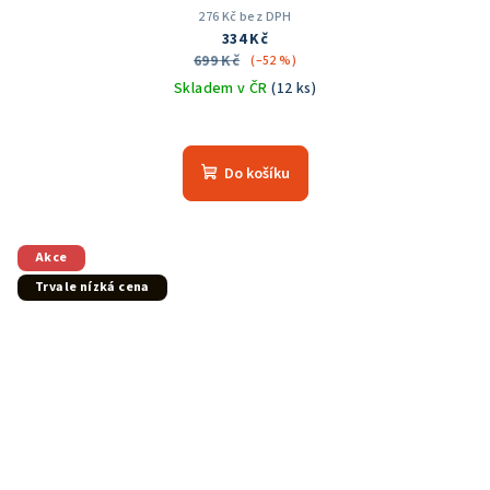
276 Kč bez DPH
334 Kč
699 Kč
(–52 %)
Skladem v ČR
(12 ks)
Průměrné
hodnocení
produktu
Do košíku
je
5,0
z
5
Akce
hvězdiček.
Trvale nízká cena