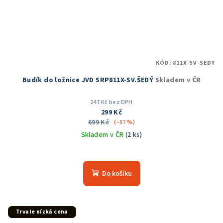
KÓD:
811X-SV-SEDY
Budík do ložnice JVD SRP811X-SV.ŠEDÝ
Skladem v ČR
247 Kč bez DPH
299 Kč
699 Kč
(–57 %)
Skladem v ČR
(2 ks)
Průměrné
hodnocení
produktu
Do košíku
je
5,0
z
5
Trvale nízká cena
hvězdiček.