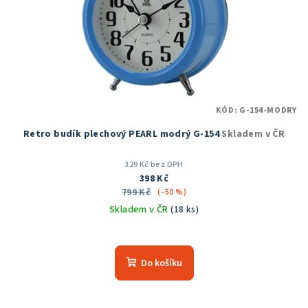
KÓD:
G-154-MODRY
Retro budík plechový PEARL modrý G-154
Skladem v ČR
329 Kč bez DPH
398 Kč
799 Kč
(–50 %)
Skladem v ČR
(18 ks)
Průměrné
hodnocení
produktu
Do košíku
je
5,0
z