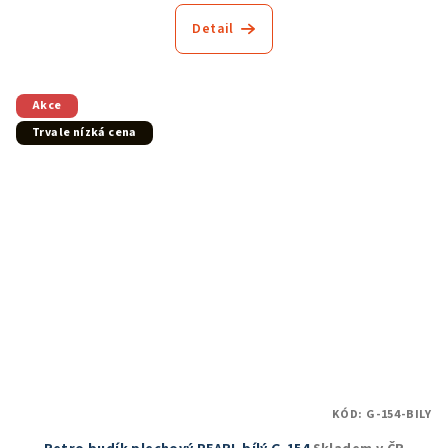
Detail
Akce
Trvale nízká cena
KÓD:
G-154-BILY