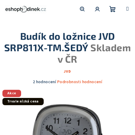
Přejít
na
obsah
Nákupní
Hledat
Přihlášení
Budík do ložnice JVD
košík
SRP811X-TM.ŠEDÝ
Skladem
v ČR
JVD
Průměrné
2 hodnocení
Podrobnosti hodnocení
hodnocení
Akce
produktu
je
Trvale nízká cena
5,0
z
5
hvězdiček.