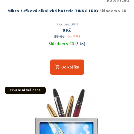
KÓD:
R510-1
Mikro tužková alkalická baterie TINKO LR03
Skladem v ČR
7 Kč bez DPH
9 Kč
18 Kč
(–50 %)
Skladem v ČR
(5 ks)
Do košíku
Trvale nízká cena