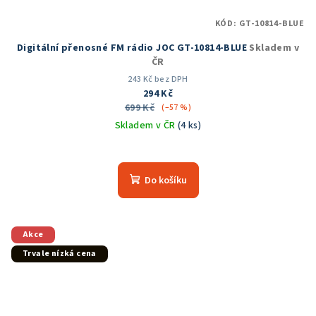
KÓD:
GT-10814-BLUE
Digitální přenosné FM rádio JOC GT-10814-BLUE
Skladem v
ČR
243 Kč bez DPH
294 Kč
699 Kč
(–57 %)
Skladem v ČR
(4 ks)
Průměrné
hodnocení
produktu
Do košíku
je
5,0
z
5
Akce
hvězdiček.
Trvale nízká cena