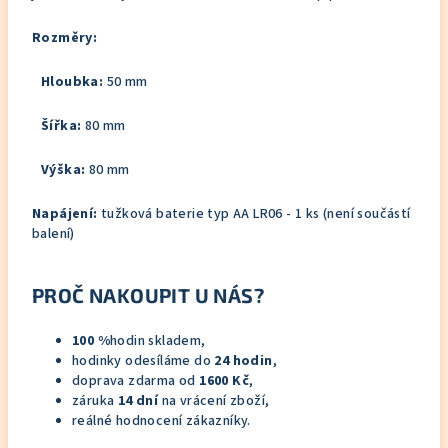
Rozměry:
Hloubka:
50 mm
Šířka:
80 mm
Výška:
80 mm
Napájení:
tužková baterie typ AA LR06 - 1 ks (není součástí
balení)
PROČ NAKOUPIT U NÁS?
100 %
hodin skladem,
hodinky odesíláme do
24 hodin
,
doprava zdarma od
1600 Kč
,
záruka
14 dní
na vrácení zboží,
reálné hodnocení zákazníky.