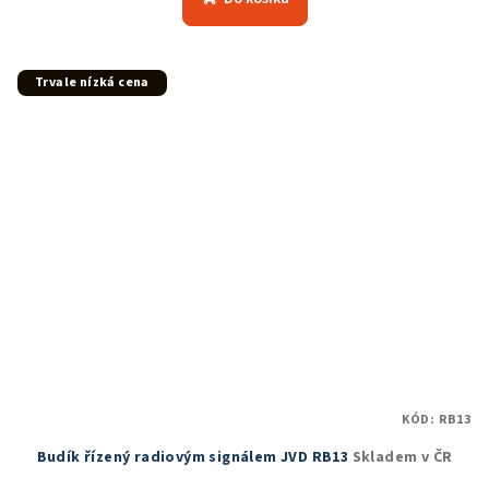
Trvale nízká cena
KÓD:
RB13
Budík řízený radiovým signálem JVD RB13
Skladem v ČR