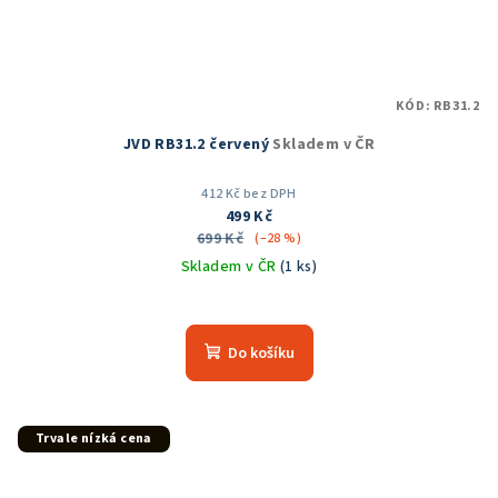
KÓD:
RB31.2
JVD RB31.2 červený
Skladem v ČR
412 Kč bez DPH
499 Kč
699 Kč
(–28 %)
Skladem v ČR
(1 ks)
Průměrné
hodnocení
produktu
Do košíku
je
5,0
z
5
Trvale nízká cena
hvězdiček.