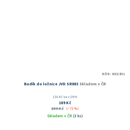
KÓD:
883/BIL
Budík do ložnice JVD SR883
Skladem v ČR
156 Kč bez DPH
189 Kč
699 Kč
(–72 %)
Skladem v ČR
(3 ks)