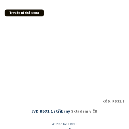
5,0
z
5
Trvale nízká cena
hvězdiček.
KÓD:
RB31.1
JVD RB31.1 stříbrný
Skladem v ČR
412 Kč bez DPH