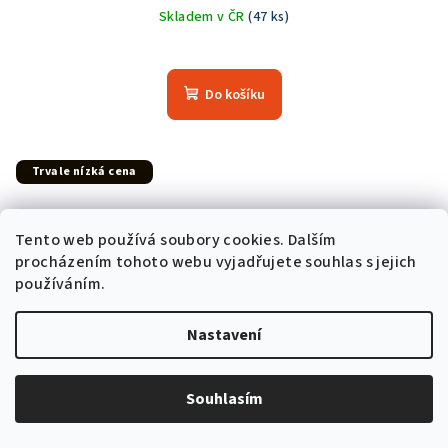
Skladem v ČR
(47 ks)
Průměrné
hodnocení
produktu
Do košíku
je
5,0
z
5
Trvale nízká cena
hvězdiček.
Tento web používá soubory cookies. Dalším
procházením tohoto webu vyjadřujete souhlas s jejich
používáním.
Nastavení
Souhlasím