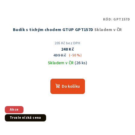
KÓD:
GPT157D
Budík s tichým chodem GTUP GPT157D
Skladem v ČR
205 Kč bez DPH
248 Kč
499 Kč
(–50 %)
Skladem v ČR
(26 ks)
Průměrné
hodnocení
produktu
Do košíku
je
5,0
z
5
Akce
hvězdiček.
Trvale nízká cena