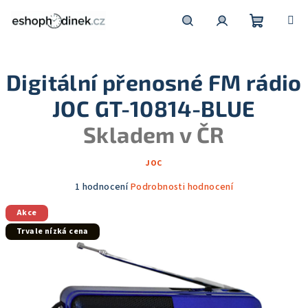
Přejít
na
obsah
Nákupní
Hledat
Přihlášení
Digitální přenosné FM rádio
košík
JOC GT-10814-BLUE
Skladem v ČR
JOC
Průměrné
1 hodnocení
Podrobnosti hodnocení
hodnocení
Akce
produktu
je
Trvale nízká cena
5,0
z
5
hvězdiček.