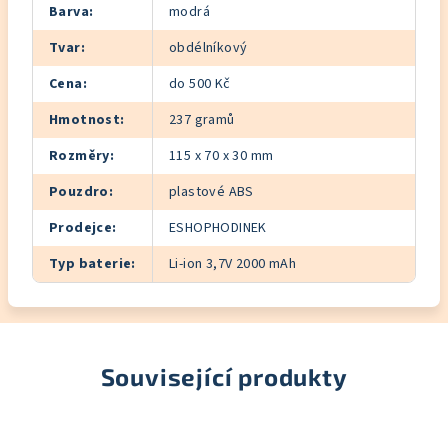
Barva
:
modrá
Tvar
:
obdélníkový
Cena
:
do 500 Kč
Hmotnost
:
237 gramů
Rozměry
:
115 x 70 x 30 mm
Pouzdro
:
plastové ABS
Prodejce
:
ESHOPHODINEK
Typ baterie
:
Li-ion 3,7V 2000 mAh
Související produkty