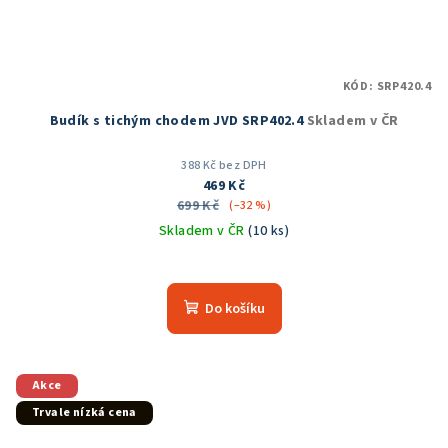
KÓD:
SRP420.4
Budík s tichým chodem JVD SRP402.4
Skladem v ČR
388 Kč bez DPH
469 Kč
699 Kč
(–32 %)
Skladem v ČR
(10 ks)
Průměrné
hodnocení
produktu
Do košíku
je
5,0
z
5
Akce
hvězdiček.
Trvale nízká cena