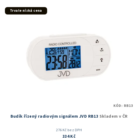
Trvale nízká cena
KÓD:
RB13
Budík řízený radiovým signálem JVD RB13
Skladem v ČR
276 Kč bez DPH
334 Kč