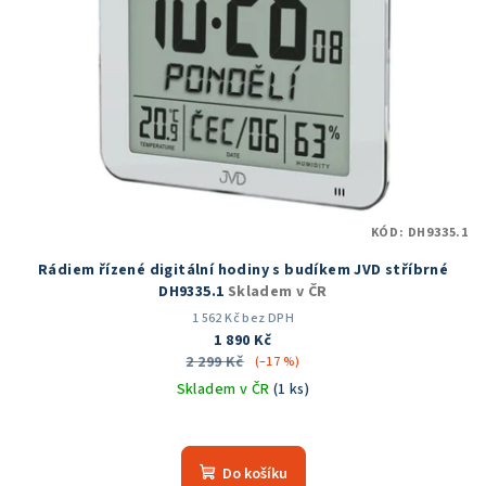
KÓD:
DH9335.1
Rádiem řízené digitální hodiny s budíkem JVD stříbrné
DH9335.1
Skladem v ČR
1 562 Kč bez DPH
1 890 Kč
2 299 Kč
(–17 %)
Skladem v ČR
(1 ks)
Průměrné
hodnocení
produktu
Do košíku