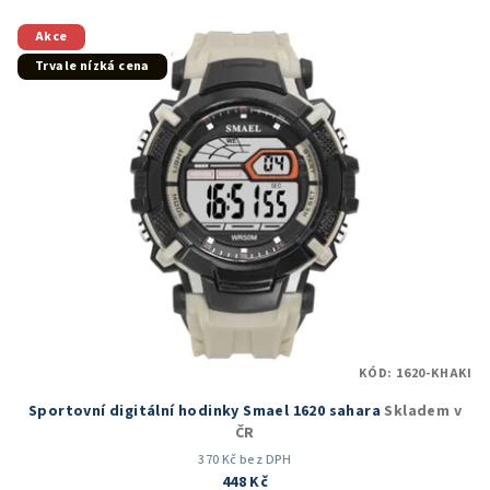
Akce
Trvale nízká cena
KÓD:
1620-KHAKI
Sportovní digitální hodinky Smael 1620 sahara
Skladem v
ČR
370 Kč bez DPH
448 Kč