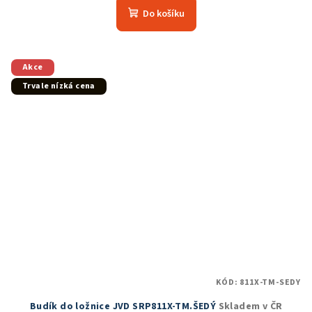
produktu
Do košíku
je
5,0
z
5
Akce
hvězdiček.
Trvale nízká cena
KÓD:
811X-TM-SEDY
Budík do ložnice JVD SRP811X-TM.ŠEDÝ
Skladem v ČR