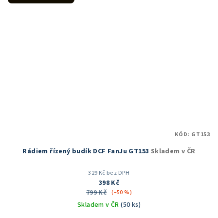
KÓD:
GT153
Rádiem řízený budík DCF FanJu GT153
Skladem v ČR
329 Kč bez DPH
398 Kč
799 Kč
(–50 %)
Skladem v ČR
(50 ks)