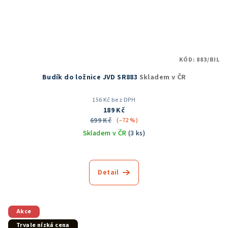
KÓD:
883/BIL
Budík do ložnice JVD SR883
Skladem v ČR
156 Kč bez DPH
189 Kč
699 Kč
(–72 %)
Skladem v ČR
(3 ks)
Detail
Akce
Trvale nízká cena