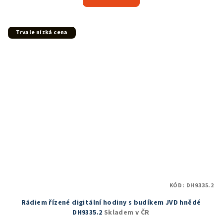
je
5,0
z
5
Trvale nízká cena
hvězdiček.
KÓD:
DH9335.2
Rádiem řízené digitální hodiny s budíkem JVD hnědé
DH9335.2
Skladem v ČR