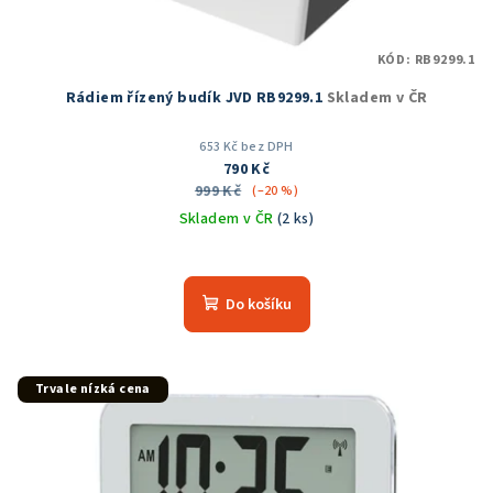
KÓD:
RB9299.1
Rádiem řízený budík JVD RB9299.1
Skladem v ČR
653 Kč bez DPH
790 Kč
999 Kč
(–20 %)
Skladem v ČR
(2 ks)
Průměrné
hodnocení
produktu
Do košíku
je
5,0
z
5
Trvale nízká cena
hvězdiček.