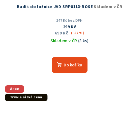
Budík do ložnice JVD SRP811X-ROSE
Skladem v ČR
247 Kč bez DPH
299 Kč
699 Kč
(–57 %)
Skladem v ČR
(3 ks)
Průměrné
hodnocení
produktu
Do košíku
je
5,0
z
5
Akce
hvězdiček.
Trvale nízká cena