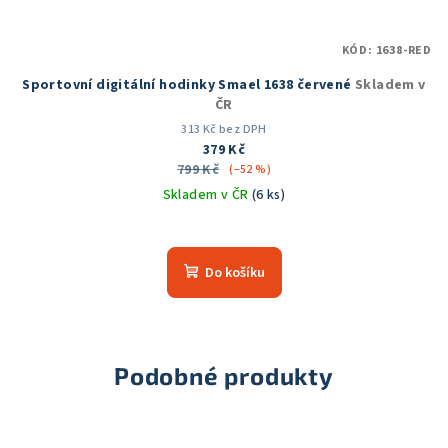
KÓD:
1638-RED
Sportovní digitální hodinky Smael 1638 červené
Skladem v
ČR
313 Kč bez DPH
379 Kč
799 Kč
(–52 %)
Skladem v ČR
(6 ks)
Průměrné
hodnocení
produktu
Do košíku
je
5,0
z
5
hvězdiček.
Podobné produkty