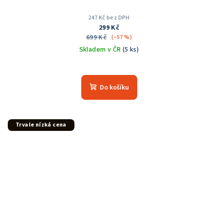
247 Kč bez DPH
299 Kč
699 Kč
(–57 %)
Skladem v ČR
(5 ks)
Průměrné
hodnocení
produktu
Do košíku
je
5,0
z
5
Trvale nízká cena
hvězdiček.