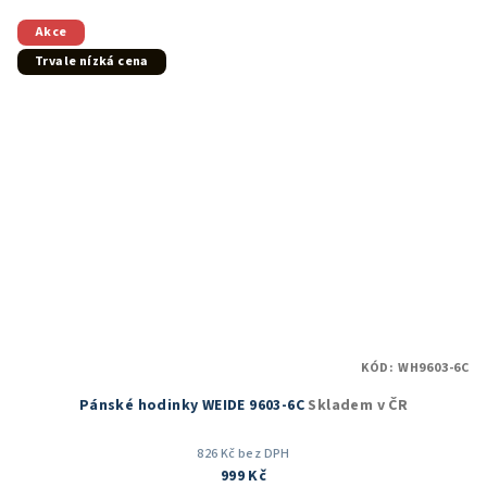
Akce
Trvale nízká cena
KÓD:
WH9603-6C
Pánské hodinky WEIDE 9603-6C
Skladem v ČR
826 Kč bez DPH
999 Kč