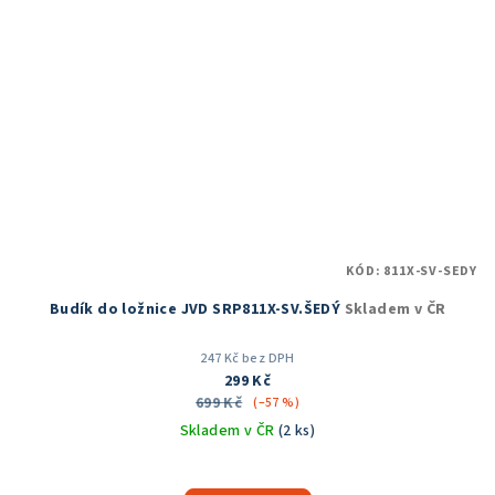
KÓD:
811X-SV-SEDY
Budík do ložnice JVD SRP811X-SV.ŠEDÝ
Skladem v ČR
247 Kč bez DPH
299 Kč
699 Kč
(–57 %)
Skladem v ČR
(2 ks)
Průměrné
hodnocení