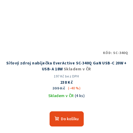
KÓD:
SC-340Q
Síťový zdroj nabíječka EverActive SC-340Q GaN USB-C 20W +
USB-A 18W
Skladem v ČR
197 Kč bez DPH
238 Kč
399 Kč
(–40 %)
Skladem v ČR
(4 ks)
Do košíku