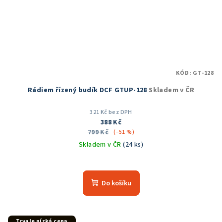
KÓD:
GT-128
Rádiem řízený budík DCF GTUP-128
Skladem v ČR
321 Kč bez DPH
388 Kč
799 Kč
(–51 %)
Skladem v ČR
(24 ks)
Do košíku
Trvale nízká cena