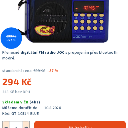
699 Kč
–57 %
Přenosné
digitální FM rádio JOC
s propojením přes bluetooth
modré.
standardní cena:
699 Kč
–57 %
294 Kč
243 Kč bez DPH
Měrná
Skladem v ČR
(4 ks)
cena:
Můžeme doručit do:
10.8.2026
Kód:
GT-10814-BLUE
−
+