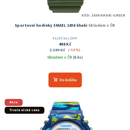
KÓD:
1436-KHAKI-GREEN
Sportovní hodinky SMAEL 1436 khaki
Skladem v ČR
412 Kč bez DPH
498 Kč
1 199 Kč
(–58 %)
Skladem v ČR
(6 ks)
Do košíku
Akce
Trvale nízká cena