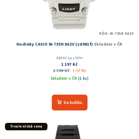
KÓD:
W-735H 8A2V
Hodinky CASIO W-735H 8A2V (zd081f)
Skladem v ČR
989 Kč bez DPH
1 197 Kč
1 390 Kč
(–13 %)
Skladem v ČR
(1 ks)
Do košíku
Trvale nízká cena