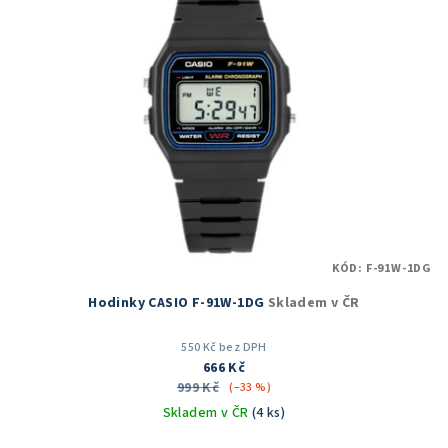
KÓD:
F-91W-1DG
Hodinky CASIO F-91W-1DG
Skladem v ČR
550 Kč bez DPH
666 Kč
999 Kč
(–33 %)
Skladem v ČR
(4 ks)
Průměrné