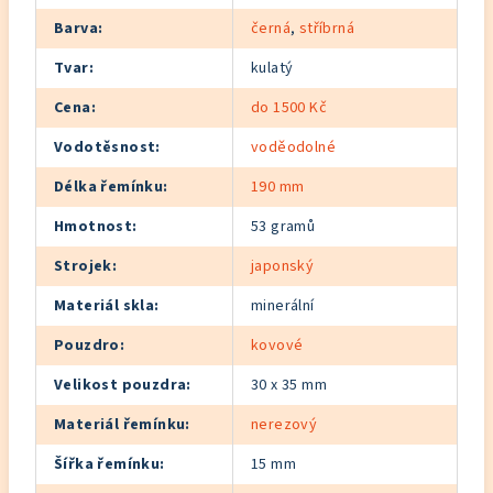
Barva
:
černá
,
stříbrná
Tvar
:
kulatý
Cena
:
do 1500 Kč
Vodotěsnost
:
voděodolné
Délka řemínku
:
190 mm
Hmotnost
:
53 gramů
Strojek
:
japonský
Materiál skla
:
minerální
Pouzdro
:
kovové
Velikost pouzdra
:
30 x 35 mm
Materiál řemínku
:
nerezový
Šířka řemínku
:
15 mm