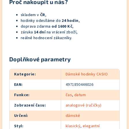
Proč nakoupit u nás?
skladem v
ČR
,
hodinky odesíláme do
24 hodin
,
doprava zdarma
od 1600 Kč
,
záruka
14 dní
na vrácení zboží,
reálné hodnocení zákazníky.
Doplňkové parametry
Kategorie
:
Dámské hodinky CASIO
EAN
:
4971850446026
Funkce
:
čas
,
datum
Zobrazení času
:
analogové (ručičky)
Určení
:
dámské
Styl
:
klasický
,
elegantní