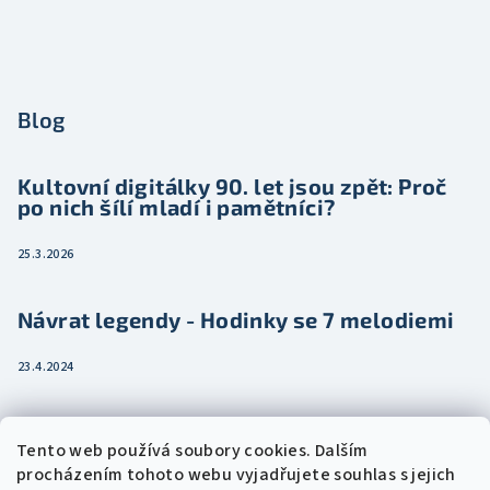
Blog
Kultovní digitálky 90. let jsou zpět: Proč
po nich šílí mladí i pamětníci?
25.3.2026
Návrat legendy - Hodinky se 7 melodiemi
23.4.2024
Jak vybrat dámské hodinky pro ženu třeba
Tento web používá soubory cookies. Dalším
jako dárek
procházením tohoto webu vyjadřujete souhlas s jejich