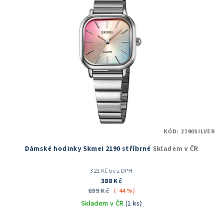
KÓD:
2190SILVER
Dámské hodinky Skmei 2190 stříbrné
Skladem v ČR
321 Kč bez DPH
388 Kč
699 Kč
(–44 %)
Skladem v ČR
(1 ks)
Průměrné