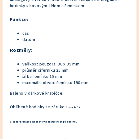
hodinky s kovovým tělem a řemínkem.
Funkce:
čas
datum
Rozměry:
velikost pouzdra: 30
x 35 mm
průměr ciferníku 25 mm
šířka řemínku 15 mm
maximální obvod řemínku 190 mm
Baleno v dárkové krabičce.
Oblíbené hodinky se zárukou
24 měsíců.
Více informací naleznete v parametrech produktu.