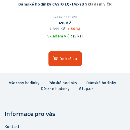
Dámské hodinky CASIO LQ-142-7B
Skladem v ČR
577 Kč bez DPH
698 Kč
1 399 Kč
(–50 %)
Skladem v ČR
(5 ks)
Průměrné
hodnocení
produktu
Do košíku
je
5,0
z
Z
5
Všechny hodinky
Pánské hodinky
Dámské hodinky
á
hvězdiček.
Dětské hodinky
Gtup.cz
p
a
t
Informace pro vás
í
Kontakt