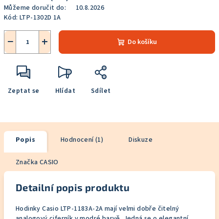
Můžeme doručit do:
10.8.2026
Kód:
LTP-1302D 1A
−
+
Do košíku
Zeptat se
Hlídat
Sdílet
Popis
Hodnocení (1)
Diskuze
Značka
CASIO
Detailní popis produktu
Hodinky Casio LTP-1183A-2A mají velmi dobře čitelný
analogový ciferník v modré barvě. Jedná se o elegantní