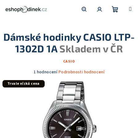
Přejít
na
obsah
Nákupní
Hledat
Přihlášení
Dámské hodinky CASIO LTP-
košík
1302D 1A
Skladem v ČR
CASIO
Průměrné
1 hodnocení
Podrobnosti hodnocení
hodnocení
Trvale nízká cena
produktu
je
5,0
z
5
hvězdiček.