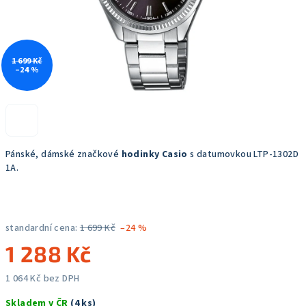
1 699 Kč
–24 %
Pánské, dámské značkové
hodinky Casio
s datumovkou
LTP-1302D
1A.
standardní cena:
1 699 Kč
–24 %
1 288 Kč
1 064 Kč bez DPH
Měrná
Skladem v ČR
(4 ks)
cena: