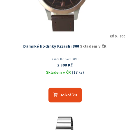
KÓD:
800
Dámské hodinky Kizashi 800
Skladem v ČR
2 478 Kč bez DPH
2 998 Kč
Skladem v ČR
(17 ks)
Průměrné
hodnocení
produktu
Do košíku
je
5,0
z
5
hvězdiček.