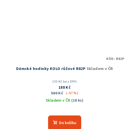
KÓD:
R82P
Dámské hodinky KOLO růžové R82P
Skladem v ČR
155 Kč bez DPH
188 Kč
580 Kč
(–67 %)
Skladem v ČR
(16 ks)
Průměrné
hodnocení
produktu
Do košíku
je