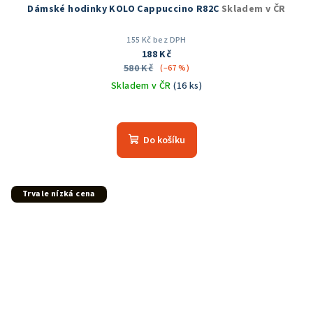
Dámské hodinky KOLO Cappuccino R82C
Skladem v ČR
155 Kč bez DPH
188 Kč
580 Kč
(–67 %)
Skladem v ČR
(16 ks)
Průměrné
hodnocení
produktu
Do košíku
je
5,0
z
5
Trvale nízká cena
hvězdiček.