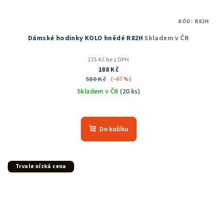
KÓD:
R82H
Dámské hodinky KOLO hnědé R82H
Skladem v ČR
155 Kč bez DPH
188 Kč
580 Kč
(–67 %)
Skladem v ČR
(20 ks)
Průměrné
hodnocení
produktu
Do košíku
je
5,0
z
5
Trvale nízká cena
hvězdiček.