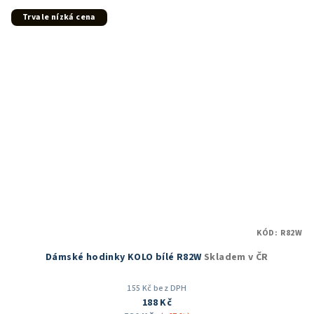
z
5
Trvale nízká cena
hvězdiček.
KÓD:
R82W
Dámské hodinky KOLO bílé R82W
Skladem v ČR
155 Kč bez DPH
188 Kč