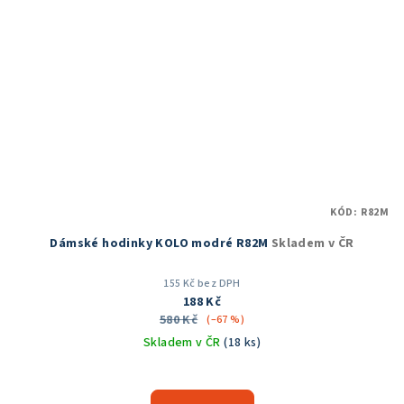
KÓD:
R82M
Dámské hodinky KOLO modré R82M
Skladem v ČR
155 Kč bez DPH
188 Kč
580 Kč
(–67 %)
Skladem v ČR
(18 ks)
Průměrné
hodnocení