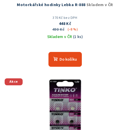
Motorkářské hodinky Lebka R-888
Skladem v ČR
370 Kč bez DPH
448 Kč
490 Kč
(–8 %)
Skladem v ČR
(1 ks)
Průměrné
hodnocení
produktu
Do košíku
je
5,0
z
5
Akce
hvězdiček.