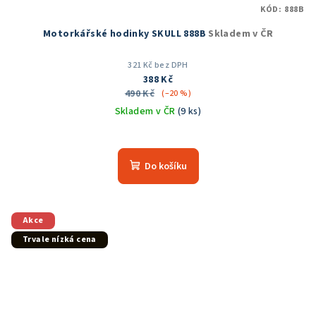
KÓD:
888B
Motorkářské hodinky SKULL 888B
Skladem v ČR
321 Kč bez DPH
388 Kč
490 Kč
(–20 %)
Skladem v ČR
(9 ks)
Průměrné
hodnocení
produktu
Do košíku
je
5,0
z
5
Akce
hvězdiček.
Trvale nízká cena