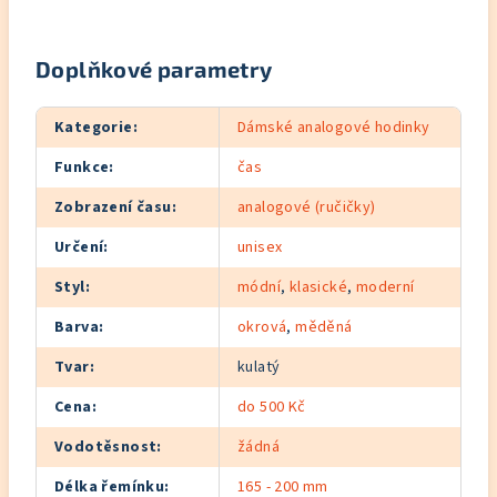
Doplňkové parametry
Kategorie
:
Dámské analogové hodinky
Funkce
:
čas
Zobrazení času
:
analogové (ručičky)
Určení
:
unisex
Styl
:
módní
,
klasické
,
moderní
Barva
:
okrová
,
měděná
Tvar
:
kulatý
Cena
:
do 500 Kč
Vodotěsnost
:
žádná
Délka řemínku
:
165 - 200 mm