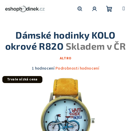
Přejít
na
obsah
Nákupní
Hledat
Přihlášení
Dámské hodinky KOLO
košík
okrové R82O
Skladem v ČR
ALTRO
Průměrné
1 hodnocení
Podrobnosti hodnocení
hodnocení
Trvale nízká cena
produktu
je
5,0
z
5
hvězdiček.