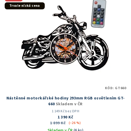
hvězdiček.
Trvale nízká cena
KÓD:
GT660
Nástěnné motorkářské hodiny 293mm RGB osvětlením GT-
660
Skladem v ČR
1 149 Kč bez DPH
1 390 Kč
1 899 Kč
(–26 %)
Skladem v ČR
(6 ks)