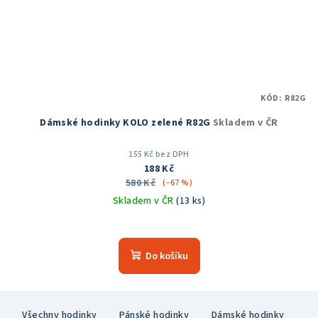
KÓD:
R82G
Dámské hodinky KOLO zelené R82G
Skladem v ČR
155 Kč bez DPH
188 Kč
580 Kč
(–67 %)
Skladem v ČR
(13 ks)
Průměrné
hodnocení
produktu
Do košíku
je
5,0
z
Z
5
Všechny hodinky
Pánské hodinky
Dámské hodinky