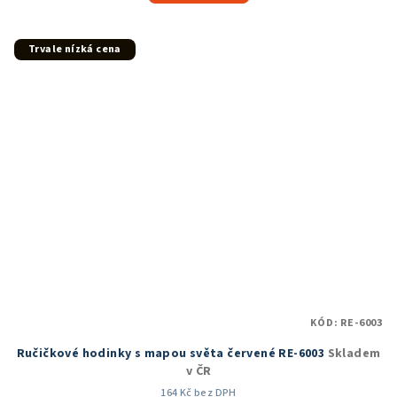
5,0
z
5
Trvale nízká cena
hvězdiček.
KÓD:
RE-6003
Ručičkové hodinky s mapou světa červené RE-6003
Skladem
v ČR
164 Kč bez DPH