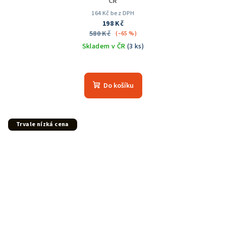
ČR
164 Kč bez DPH
198 Kč
580 Kč
(–65 %)
Skladem v ČR
(3 ks)
Průměrné
hodnocení
produktu
Do košíku
je
5,0
z
5
Trvale nízká cena
hvězdiček.