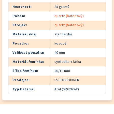
Hmotnost
:
28 gramů
Pohon
:
quartz (bateriový)
Strojek
:
quartz (bateriový)
Materiál skla
:
standardní
Pouzdro
:
kovové
Velikost pouzdra
:
40 mm
Materiál řemínku
:
syntetika + látka
Šířka řemínku
:
20/18 mm
Prodejce
:
ESHOPHODINEK
Typ baterie
:
AG4 (SR626SW)