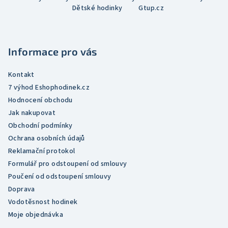
á
hvězdiček.
Dětské hodinky
Gtup.cz
p
a
t
Informace pro vás
í
Kontakt
7 výhod Eshophodinek.cz
Hodnocení obchodu
Jak nakupovat
Obchodní podmínky
Ochrana osobních údajů
Reklamační protokol
Formulář pro odstoupení od smlouvy
Poučení od odstoupení smlouvy
Doprava
Vodotěsnost hodinek
Moje objednávka