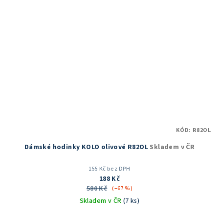
KÓD:
R82OL
Dámské hodinky KOLO olivové R82OL
Skladem v ČR
155 Kč bez DPH
188 Kč
580 Kč
(–67 %)
Skladem v ČR
(7 ks)
Průměrné