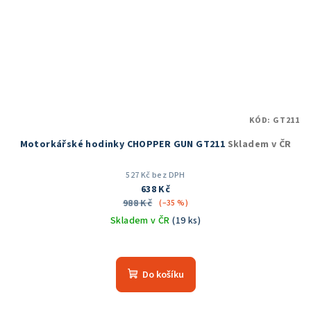
KÓD:
GT211
Motorkářské hodinky CHOPPER GUN GT211
Skladem v ČR
527 Kč bez DPH
638 Kč
988 Kč
(–35 %)
Skladem v ČR
(19 ks)
Průměrné
hodnocení
produktu
Do košíku
je
5,0