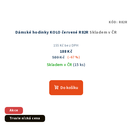
KÓD:
R82R
Dámské hodinky KOLO červené R82R
Skladem v ČR
155 Kč bez DPH
188 Kč
580 Kč
(–67 %)
Skladem v ČR
(15 ks)
Průměrné
hodnocení
produktu
Do košíku
je
5,0
z
5
Akce
hvězdiček.
Trvale nízká cena