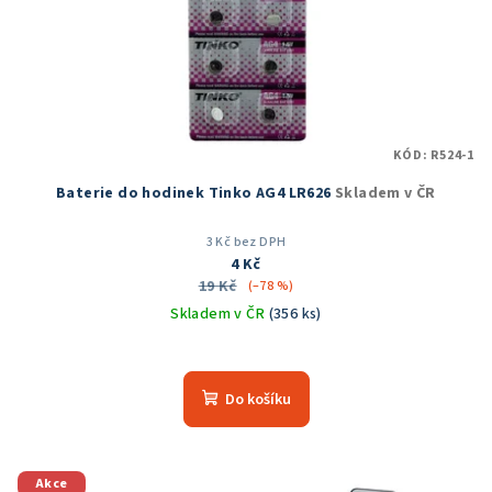
KÓD:
R524-1
Baterie do hodinek Tinko AG4 LR626
Skladem v ČR
3 Kč bez DPH
4 Kč
19 Kč
(–78 %)
Skladem v ČR
(356 ks)
Průměrné
hodnocení
produktu
Do košíku
je
5,0
z
5
Akce