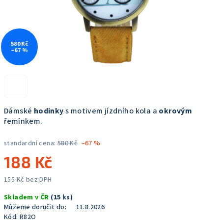
580 Kč
–67 %
Dámské
hodinky
s motivem jízdního kola a
okrovým
řemínkem.
standardní cena:
580 Kč
–67 %
188 Kč
155 Kč bez DPH
Měrná
Skladem v ČR
(15 ks)
cena:
Můžeme doručit do:
11.8.2026
Kód:
R82O