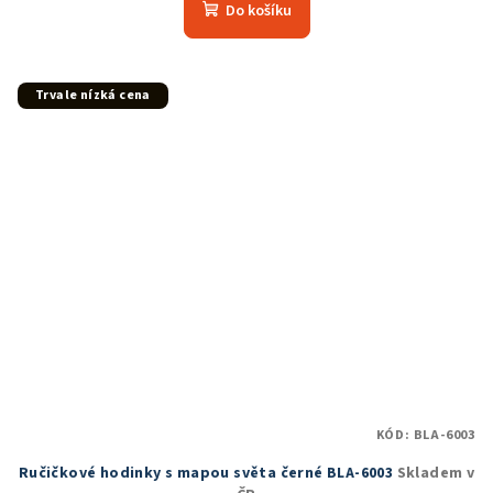
produktu
Do košíku
je
5,0
z
5
Trvale nízká cena
hvězdiček.
KÓD:
BLA-6003
Ručičkové hodinky s mapou světa černé BLA-6003
Skladem v