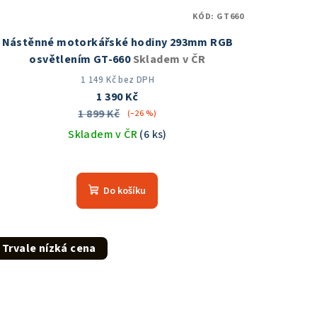
KÓD:
GT660
Nástěnné motorkářské hodiny 293mm RGB
osvětlením GT-660
Skladem v ČR
1 149 Kč bez DPH
1 390 Kč
1 899 Kč
(–26 %)
Skladem v ČR
(6 ks)
Průměrné
hodnocení
Do košíku
produktu
je
5,0
z
Trvale nízká cena
5
hvězdiček.