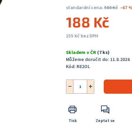
5,0
standardní cena:
580 Kč
–67 
z
188 Kč
5
hvězdiček.
155 Kč bez DPH
Měrná
cena:
Skladem v ČR
(7 ks)
Můžeme doručit do:
11.8.2026
Kód:
R82OL
−
+
Tisk
Zeptat se