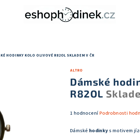
KÉ HODINKY KOLO OLIVOVÉ R82OL
SKLADEM V ČR
ALTRO
Dámské hodin
R82OL
Sklad
Průměrné
1 hodnocení
Podrobnosti hod
hodnocení
produktu
Dámské
hodinky
s motivem jíz
je