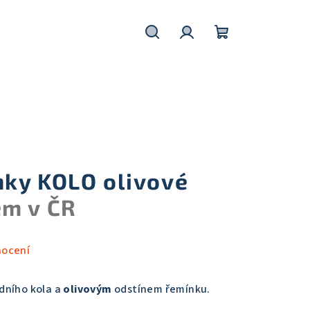
Hledat
Přihlášení
Nákupní
košík
ky KOLO olivové
em v ČR
nocení
dního kola a
olivovým
odstínem řemínku.