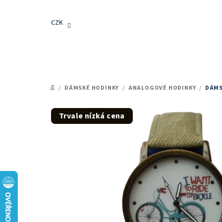
Přejít
na
CZK
obsah
/
DÁMSKÉ HODINKY
/
ANALOGOVÉ HODINKY
/
DÁMS
DOMŮ
Trvale nízká cena