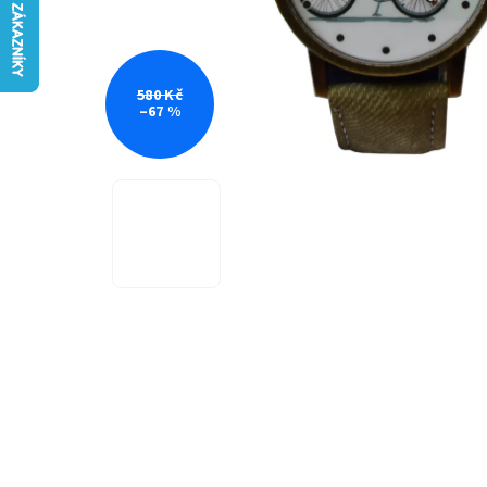
580 Kč
–67 %