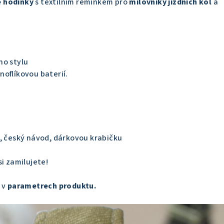
 hodinky
s textilním řemínkem pro
milovníky jízdních kol
a
ho stylu
oflíkovou baterií.
, český návod, dárkovou krabičku
si zamilujete!
 v
parametrech produktu.