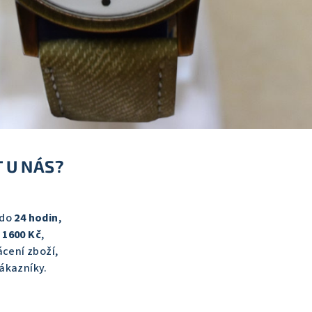
 U NÁS?
 do
24 hodin
,
d
1600 Kč
,
cení zboží,
ákazníky.