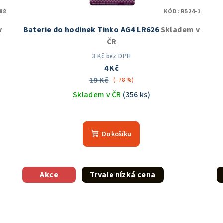
88
KÓD:
R524-1
v
Baterie do hodinek Tinko AG4 LR626
Skladem v
ČR
3 Kč bez DPH
4 Kč
19 Kč
(–78 %)
Skladem v ČR
(356 ks)
Průměrné
hodnocení
Do košíku
produktu
je
5,0
z
Akce
Trvale nízká cena
5
hvězdiček.