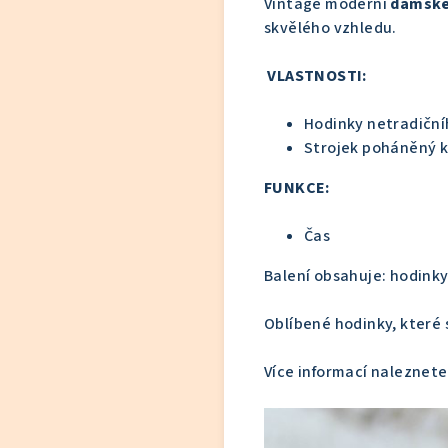
Vintage moderní
dámské
skvělého vzhledu.
VLASTNOSTI:
Hodinky netradiční
Strojek poháněný kn
FUNKCE:
Čas
Balení obsahuje: hodinky
Oblíbené hodinky, které 
Více informací naleznete