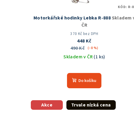
KÓD:
R-8
Motorkářské hodinky Lebka R-888
Skladem 
ČR
370 Kč bez DPH
448 Kč
490 Kč
(–8 %)
Skladem v ČR
(1 ks)
Průměrné
hodnocení
Do košíku
produktu
je
5,0
z
Akce
Trvale nízká cena
5
hvězdiček.