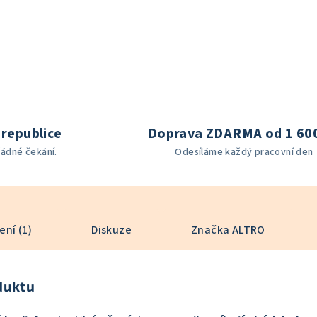
republice
Doprava ZDARMA od 1 60
žádné čekání.
Odesíláme každý pracovní den
ní (1)
Diskuze
Značka
ALTRO
duktu