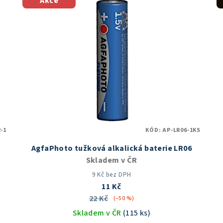
Akce
-1
KÓD:
AP-LR06-1KS
AgfaPhoto tužková alkalická baterie LR06
Skladem v ČR
9 Kč bez DPH
11 Kč
22 Kč
(–50 %)
Skladem v ČR
(115 ks)