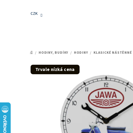
Přejít
na
CZK
obsah
/
HODINY, BUDÍKY
/
HODINY
/
KLASICKÉ NÁSTĚNNÉ
DOMŮ
Trvale nízká cena