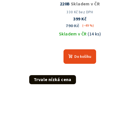
220B
Skladem v ČR
330 Kč bez DPH
399 Kč
790 Kč
(–49 %)
Skladem v ČR
(14 ks)
Průměrné
hodnocení
Do košíku
produktu
je
5,0
z
Trvale nízká cena
5
hvězdiček.