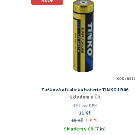
Akce
KÓD:
R512
Tužková alkalická baterie TINKO LR06
Skladem v ČR
9 Kč bez DPH
11 Kč
18 Kč
(–38 %)
Skladem v ČR
(7 ks)