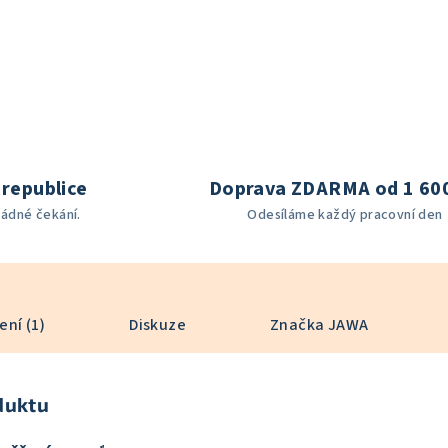
republice
Doprava ZDARMA od 1 60
žádné čekání.
Odesíláme každý pracovní den
ní (1)
Diskuze
Značka
JAWA
duktu