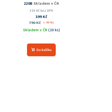
220B
Skladem v ČR
330 Kč bez DPH
399 Kč
790 Kč
(–49 %)
Skladem v ČR
(20 ks)
Průměrné
hodnocení
Do košíku
produktu
je
5,0
z
5
hvězdiček.