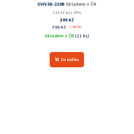
OHV38-220B
Skladem v ČR
330 Kč bez DPH
399 Kč
790 Kč
(–49 %)
Skladem v ČR
(11 ks)
Průměrné
hodnocení
Do košíku
produktu
je
5,0
z
5
hvězdiček.