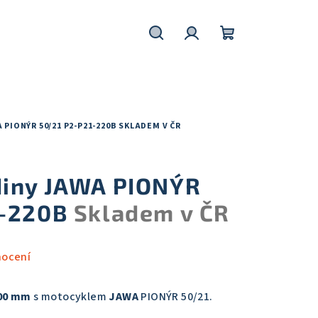
Hledat
Přihlášení
Nákupní
košík
PIONÝR 50/21 P2-P21-220B
SKLADEM V ČR
diny JAWA PIONÝR
1-220B
Skladem v ČR
nocení
00 mm
s motocyklem
JAWA
PIONÝR 50/21.