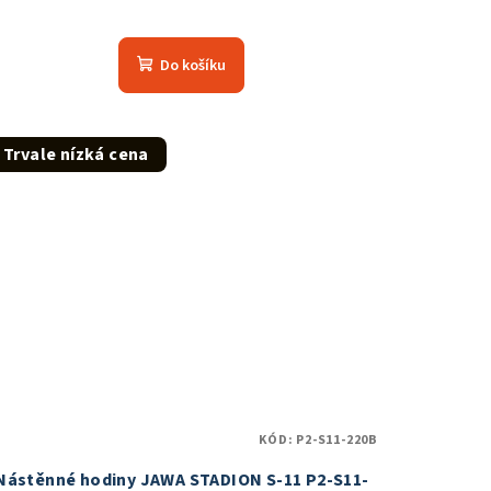
Průměrné
hodnocení
Do košíku
produktu
je
5,0
z
Trvale nízká cena
5
hvězdiček.
KÓD:
P2-S11-220B
Nástěnné hodiny JAWA STADION S-11 P2-S11-