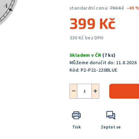
5,0
standardní cena:
790 Kč
–49 
z
399 Kč
5
hvězdiček.
330 Kč bez DPH
Měrná
cena:
Skladem v ČR
(7 ks)
Můžeme doručit do:
11.8.2026
Kód:
P2-P21-220BLUE
−
+
Tisk
Zeptat se