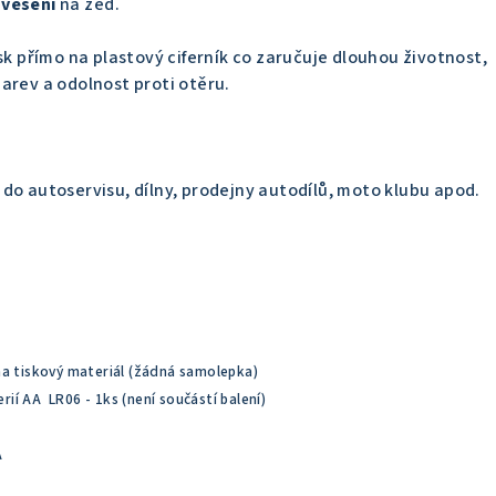
avěšení
na zeď.
sk přímo na plastový ciferník co zaručuje dlouhou životnost,
arev a odolnost proti otěru.
do autoservisu, dílny, prodejny autodílů, moto klubu apod.
a tiskový materiál (žádná samolepka)
ií AA LR06 - 1ks (není součástí balení)
A