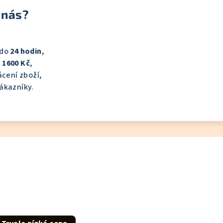
 nás?
 do
24 hodin
,
 1600 Kč
,
cení zboží,
ákazníky.