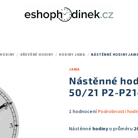
 HODINY
/
DŘEVĚNÉ HODINY
/
HODINY JAWA
/
NÁSTĚNNÉ HODINY JAWA 
JAWA
Nástěnné ho
50/21 P2-P2
Průměrné
1 hodnocení
Podrobnosti hod
hodnocení
produktu
Nástěnné
hodiny
o průměru
2
je