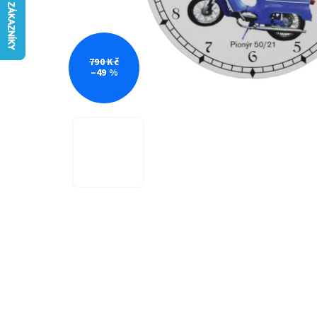
790 Kč
–49 %