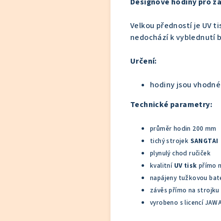
Designové hodiny pro z
Velkou předností je UV ti
nedochází k vyblednutí b
Určení:
hodiny jsou vhodné 
Technické parametry:
průměr hodin 200 mm
tichý strojek
SANGTAI
plynulý chod ručiček
kvalitní
UV tisk
přímo n
napájeny tužkovou bater
závěs přímo na strojku
vyrobeno s licencí JAW