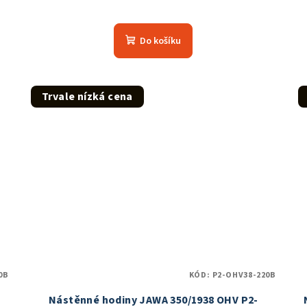
Do košíku
Trvale nízká cena
0B
KÓD:
P2-OHV38-220B
Nástěnné hodiny JAWA 350/1938 OHV P2-