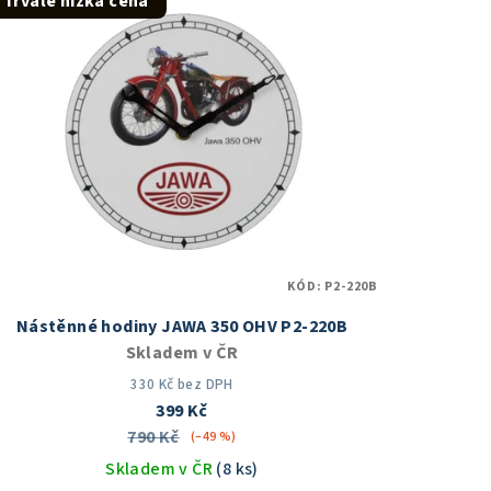
Trvale nízká cena
KÓD:
P2-220B
Nástěnné hodiny JAWA 350 OHV P2-220B
Skladem v ČR
330 Kč bez DPH
399 Kč
790 Kč
(–49 %)
Skladem v ČR
(8 ks)