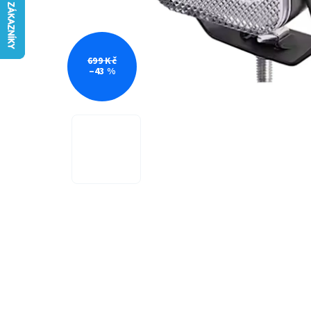
699 Kč
–43 %