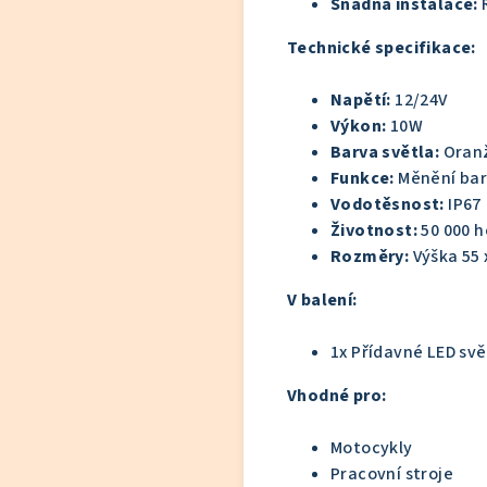
Snadná instalace:
Technické specifikace:
Napětí:
12/24V
Výkon:
10W
Barva světla:
Oranž
Funkce:
Měnění bar
Vodotěsnost:
IP67
Životnost:
50 000 h
Rozměry:
Výška 55 
V balení:
1x Přídavné LED sv
Vhodné pro:
Motocykly
Pracovní stroje