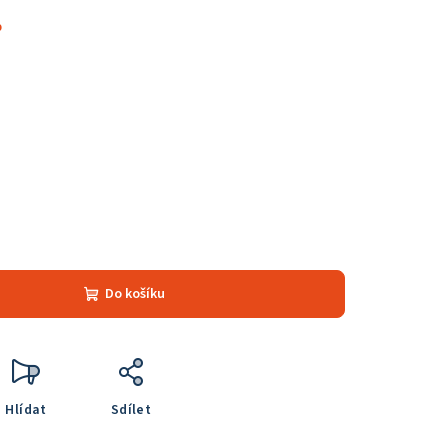
%
Do košíku
Hlídat
Sdílet