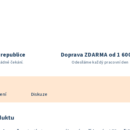
republice
Doprava ZDARMA od 1 60
žádné čekání.
Odesíláme každý pracovní den
ení
Diskuze
duktu