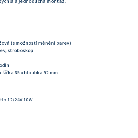
Rychlá a jednoduchá montáž.
ová (s možností měnění barev)
ev, stroboskop
odin
x šířka 65 x hloubka 52 mm
ětlo 12/24V 10W