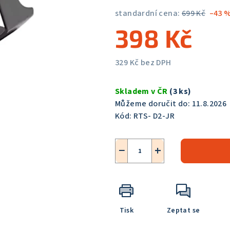
z
standardní cena:
699 Kč
–43 
5
398 Kč
hvězdiček.
329 Kč bez DPH
Měrná
cena:
Skladem v ČR
(3 ks)
Můžeme doručit do:
11.8.2026
Kód:
RTS- D2-JR
−
+
Tisk
Zeptat se