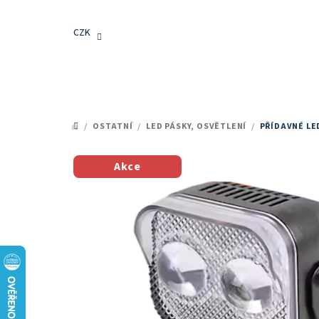
Přejít
na
CZK
obsah
/
OSTATNÍ
/
LED PÁSKY, OSVĚTLENÍ
/
PŘÍDAVNÉ LE
DOMŮ
Akce