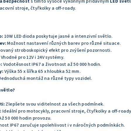
 a bezpečnost
s tímto vysoce výkonným přídavným
LED svět
acovní stroje, čtyřkolky a off-roady.
o:
10W LED dioda poskytuje jasné a intenzivní světlo.
ev:
Možnost nastavení různých barev pro různé situace.
ovaný stroboskopický efekt pro zvýšení pozornosti.
Vhodné pro 12V i 24V systémy.
:
Vodotěsnost IP67 a životnost až 50 000 hodin.
y:
Výška 55 x šířka 65 x hloubka 52 mm.
ednoduchá montáž na různé typy vozidel.
světlo?
i:
Zlepšete svou viditelnost za všech podmínek.
:
Ideální pro motocykly, pracovní stroje, čtyřkolky a off-roady
Až 50 000 hodin provozu.
ost IP67 zaručuje spolehlivost i v náročných podmínkách.