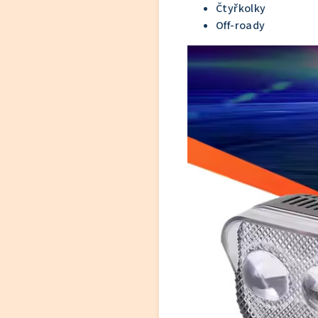
Čtyřkolky
Off-roady