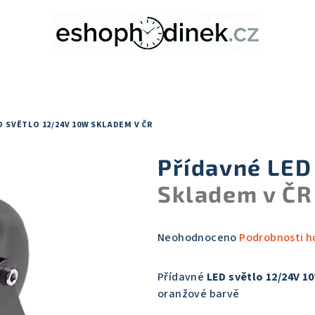
D SVĚTLO 12/24V 10W
SKLADEM V ČR
Přídavné LED
Skladem v ČR
Průměrné
Neohodnoceno
Podrobnosti h
hodnocení
produktu
Přídavné
LED světlo 12/24V 1
je
oranžové barvě
0,0