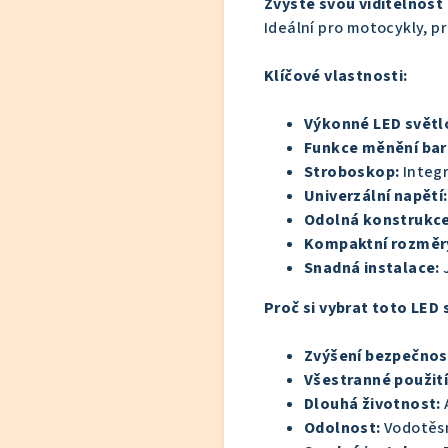
Zvyšte svou viditelnost
Ideální pro motocykly, pr
Klíčové vlastnosti:
Výkonné LED světl
Funkce měnění bar
Stroboskop:
Integr
Univerzální napětí:
Odolná konstrukce
Kompaktní rozměr
Snadná instalace:
J
Proč si vybrat toto LED 
Zvýšení bezpečnost
Všestranné použití
Dlouhá životnost:
Odolnost:
Vodotěsn