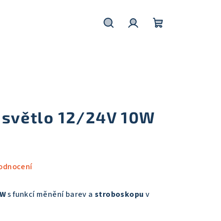
Hledat
Přihlášení
Nákupní
košík
 světlo 12/24V 10W
odnocení
0W
s funkcí měnění barev a
stroboskopu
v