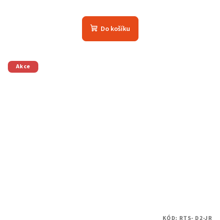
Do košíku
Akce
KÓD:
RTS- D2-JR