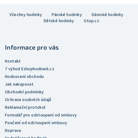
Z
Všechny hodinky
Pánské hodinky
Dámské hodinky
á
Dětské hodinky
Gtup.cz
p
a
t
Informace pro vás
í
Kontakt
7 výhod Eshophodinek.cz
Hodnocení obchodu
Jak nakupovat
Obchodní podmínky
Ochrana osobních údajů
Reklamační protokol
Formulář pro odstoupení od smlouvy
Poučení od odstoupení smlouvy
Doprava