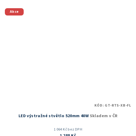
Akce
KÓD:
GT-RTS-XB-FL
LED výstražné stvětlo 520mm 40W
Skladem v ČR
1 064 Kč bez DPH
1 288 Kč