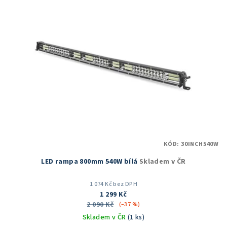
KÓD:
30INCH540W
LED rampa 800mm 540W bílá
Skladem v ČR
1 074 Kč bez DPH
1 299 Kč
2 090 Kč
(–37 %)
Skladem v ČR
(1 ks)