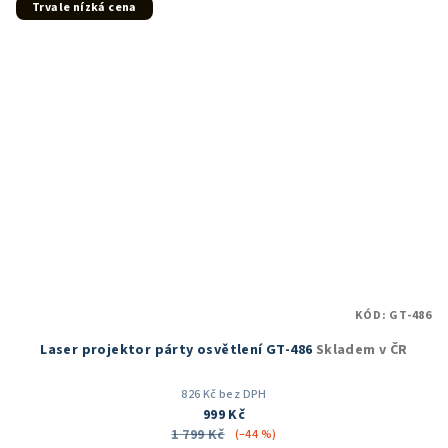
Trvale nízká cena
KÓD:
GT-486
Laser projektor párty osvětlení GT-486
Skladem v ČR
826 Kč bez DPH
999 Kč
1 799 Kč
(–44 %)