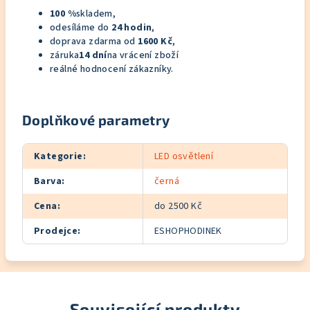
100 %
skladem,
odesíláme do
24 hodin
,
doprava zdarma od
1600 Kč
,
záruka
14 dní
na vrácení zboží
reálné hodnocení zákazníky.
Doplňkové parametry
Kategorie
:
LED osvětlení
Barva
:
černá
Cena
:
do 2500 Kč
Prodejce
:
ESHOPHODINEK
Související produkty