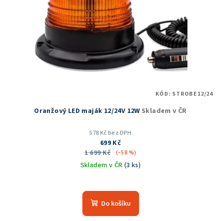
KÓD:
STROBE12/24
Oranžový LED maják 12/24V 12W
Skladem v ČR
578 Kč bez DPH
699 Kč
1 699 Kč
(–58 %)
Skladem v ČR
(3 ks)
Do košíku