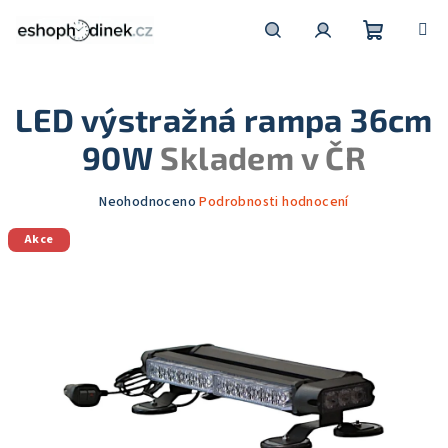
Přejít
na
obsah
Nákupní
Hledat
Přihlášení
LED výstražná rampa 36cm
košík
90W
Skladem v ČR
Průměrné
Neohodnoceno
Podrobnosti hodnocení
hodnocení
Akce
produktu
je
0,0
z
5
hvězdiček.