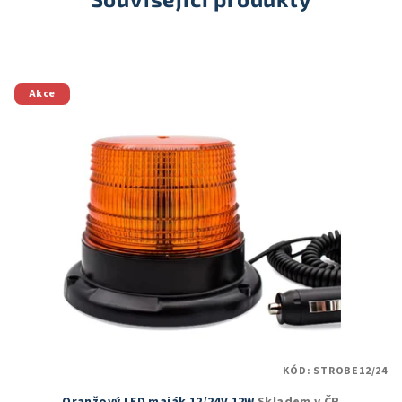
Akce
KÓD:
STROBE12/24
Oranžový LED maják 12/24V 12W
Skladem v ČR