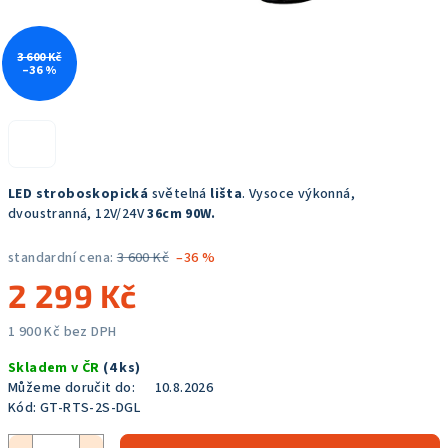
3 600 Kč
–36 %
LED stroboskopická
světelná
lišta
. Vysoce výkonná,
dvoustranná, 12V/24V
36cm 90W.
standardní cena:
3 600 Kč
–36 %
2 299 Kč
1 900 Kč bez DPH
Měrná
Skladem v ČR
(4 ks)
cena:
Můžeme doručit do:
10.8.2026
Kód:
GT-RTS-2S-DGL