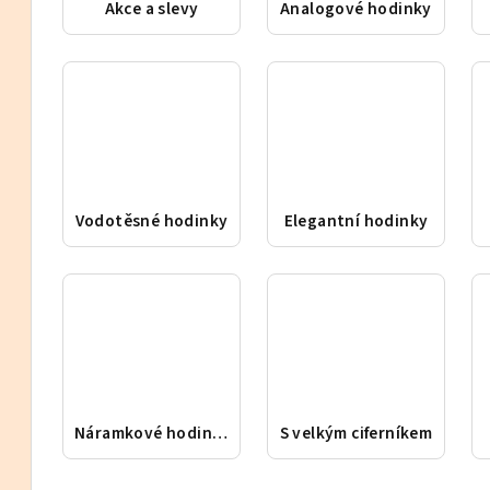
Akce a slevy
Analogové hodinky
Vodotěsné hodinky
Elegantní hodinky
Náramkové hodinky
S velkým ciferníkem