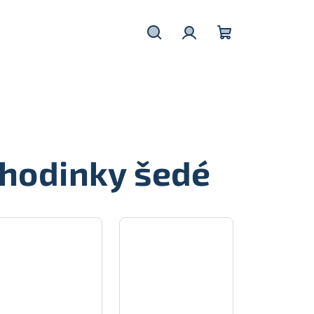
Hledat
Přihlášení
Nákupní
košík
 hodinky šedé