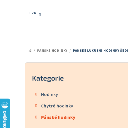
Přejít
na
CZK
obsah
/
PÁNSKÉ HODINKY
/
PÁNSKÉ LUXUSNÍ HODINKY ŠED
DOMŮ
P
o
Kategorie
Přeskočit
kategorie
s
Hodinky
t
Chytré hodinky
r
Pánské hodinky
a