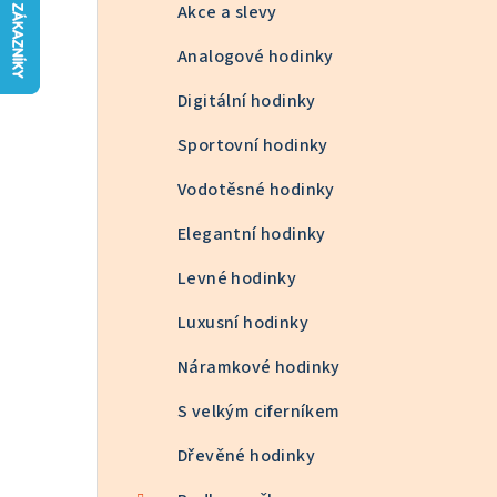
n
Akce a slevy
n
Analogové hodinky
í
Digitální hodinky
p
Sportovní hodinky
a
Vodotěsné hodinky
n
Elegantní hodinky
e
Levné hodinky
l
Luxusní hodinky
Náramkové hodinky
S velkým ciferníkem
Dřevěné hodinky