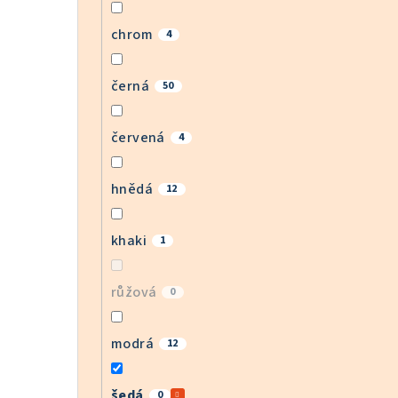
chrom
4
černá
50
červená
4
hnědá
12
khaki
1
růžová
0
modrá
12
šedá
0