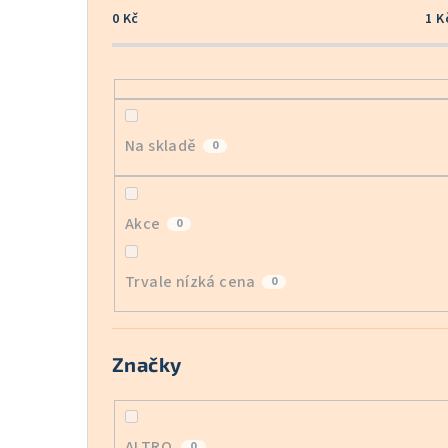
0
Kč
1
K
Na skladě
0
Akce
0
Trvale nízká cena
0
Značky
ALTRO
0