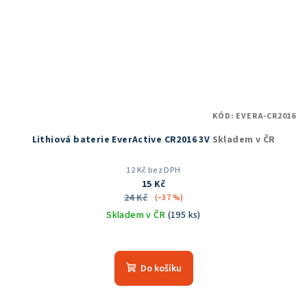
KÓD:
EVERA-CR2016
Lithiová baterie EverActive CR2016 3V
Skladem v ČR
12 Kč bez DPH
15 Kč
24 Kč
(–37 %)
Skladem v ČR
(195 ks)
Do košíku