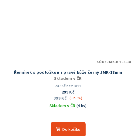
KÓD:
JMK-BH -5-18
Řemínek s podložkou z pravé kůže černý JMK-18mm
Skladem v ČR
247 Kč bez DPH
299 Kč
399 Kč
(–25 %)
Skladem v ČR
(4 ks)
Průměrné
hodnocení
produktu
Do košíku
je