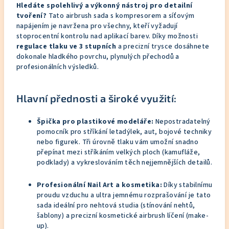
Hledáte spolehlivý a výkonný nástroj pro detailní
tvoření?
Tato airbrush sada s kompresorem a síťovým
napájením je navržena pro všechny, kteří vyžadují
stoprocentní kontrolu nad aplikací barev. Díky možnosti
regulace tlaku ve 3 stupních
a precizní trysce dosáhnete
dokonale hladkého povrchu, plynulých přechodů a
profesionálních výsledků.
Hlavní přednosti a široké využití:
Špička pro plastikové modeláře:
Nepostradatelný
pomocník pro stříkání letadýlek, aut, bojové techniky
nebo figurek. Tři úrovně tlaku vám umožní snadno
přepínat mezi stříkáním velkých ploch (kamufláže,
podklady) a vykreslováním těch nejjemnějších detailů.
Profesionální Nail Art a kosmetika:
Díky stabilnímu
proudu vzduchu a ultra jemnému rozprašování je tato
sada ideální pro nehtová studia (stínování nehtů,
šablony) a precizní kosmetické airbrush líčení (make-
up).