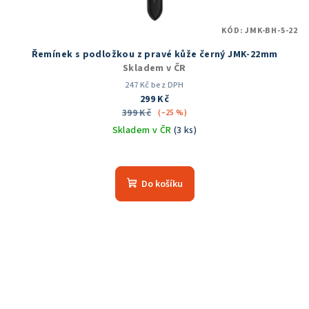
KÓD:
JMK-BH-5-22
Řemínek s podložkou z pravé kůže černý JMK-22mm
Skladem v ČR
247 Kč bez DPH
299 Kč
399 Kč
(–25 %)
Skladem v ČR
(3 ks)
Do košíku