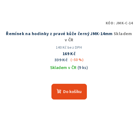
KÓD:
JMK-C-14
Řemínek na hodinky z pravé kůže černý JMK-14mm
Skladem
v ČR
140 Kč bez DPH
169 Kč
339 Kč
(–50 %)
Skladem v ČR
(9 ks)
Do košíku