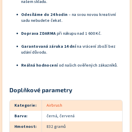
našem skladu.
Odesíláme do 24 hodin
– na svou novou kreativní
sadu nebudete čekat.
Doprava ZDARMA
při nákupu nad 1 600 Kč.
Garantovaná záruka 14 dní
na vrácení zboží bez
udání důvodu.
Reálná hodnocení
od našich ověřených zákazníků.
Doplňkové parametry
Kategorie
:
Airbrush
Barva
:
černá, červená
Hmotnost
:
832 gramů