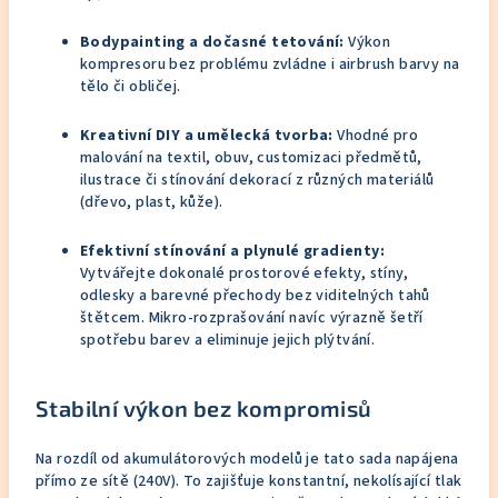
Bodypainting a dočasné tetování:
Výkon
kompresoru bez problému zvládne i airbrush barvy na
tělo či obličej.
Kreativní DIY a umělecká tvorba:
Vhodné pro
malování na textil, obuv, customizaci předmětů,
ilustrace či stínování dekorací z různých materiálů
(dřevo, plast, kůže).
Efektivní stínování a plynulé gradienty:
Vytvářejte dokonalé prostorové efekty, stíny,
odlesky a barevné přechody bez viditelných tahů
štětcem. Mikro-rozprašování navíc výrazně šetří
spotřebu barev a eliminuje jejich plýtvání.
Stabilní výkon bez kompromisů
Na rozdíl od akumulátorových modelů je tato sada napájena
přímo ze sítě (240V). To zajišťuje konstantní, nekolísající tlak