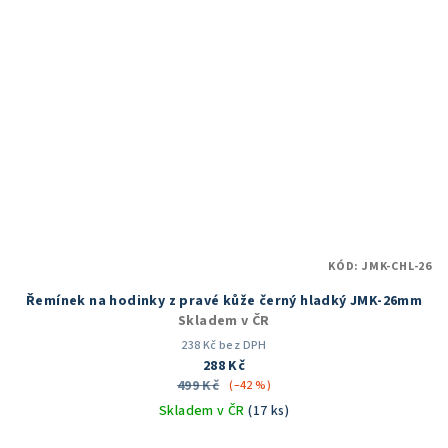
KÓD:
JMK-CHL-26
Řemínek na hodinky z pravé kůže černý hladký JMK-26mm
Skladem v ČR
238 Kč bez DPH
288 Kč
499 Kč
(–42 %)
Skladem v ČR
(17 ks)