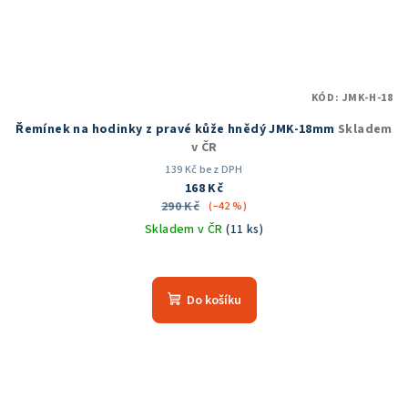
KÓD:
JMK-H-18
Řemínek na hodinky z pravé kůže hnědý JMK-18mm
Skladem
v ČR
139 Kč bez DPH
168 Kč
290 Kč
(–42 %)
Skladem v ČR
(11 ks)
Do košíku