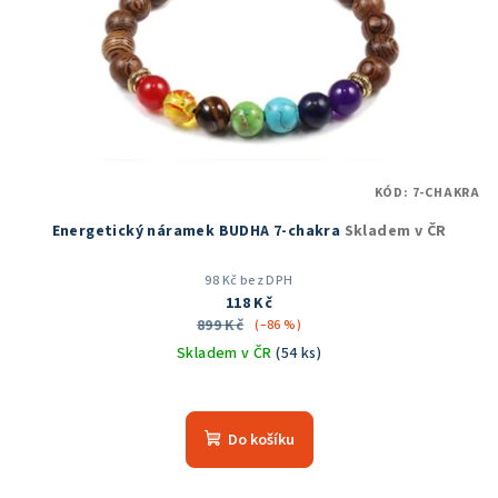
KÓD:
7-CHAKRA
Energetický náramek BUDHA 7-chakra
Skladem v ČR
98 Kč bez DPH
118 Kč
899 Kč
(–86 %)
Skladem v ČR
(54 ks)
Průměrné
hodnocení
produktu
Do košíku
je
5,0