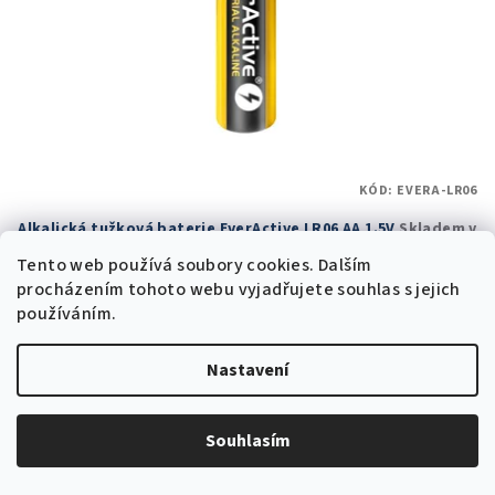
KÓD:
EVERA-LR06
Alkalická tužková baterie EverActive LR06 AA 1.5V
Skladem v
ČR
Tento web používá soubory cookies. Dalším
7 Kč bez DPH
procházením tohoto webu vyjadřujete souhlas s jejich
9 Kč
používáním.
16 Kč
(–43 %)
Skladem v ČR
(125 ks)
Nastavení
Do košíku
Souhlasím