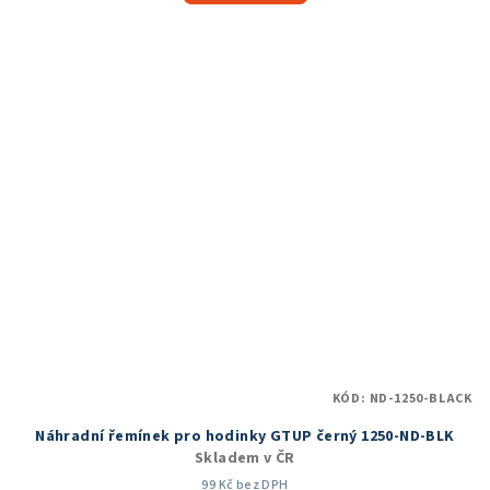
5,0
z
5
hvězdiček.
KÓD:
ND-1250-BLACK
Náhradní řemínek pro hodinky GTUP černý 1250-ND-BLK
Skladem v ČR
99 Kč bez DPH