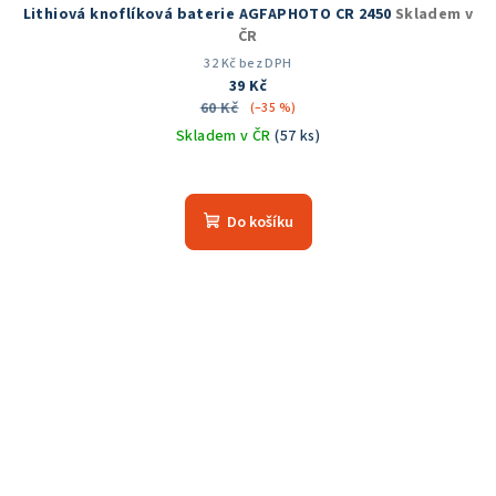
Lithiová knoflíková baterie AGFAPHOTO CR 2450
Skladem v
ČR
32 Kč bez DPH
39 Kč
60 Kč
(–35 %)
Skladem v ČR
(57 ks)
Průměrné
hodnocení
produktu
Do košíku
je
5,0
z
5
hvězdiček.