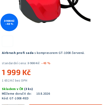
3 900 Kč
–48 %
Airbrush profi sada
s kompresorem GT-1008 červená.
standardní cena:
3 900 Kč
–48 %
1 999 Kč
1 652 Kč bez DPH
Měrná
Skladem v ČR
(3 ks)
cena:
Můžeme doručit do:
10.8.2026
Kód:
GT-1008-RED