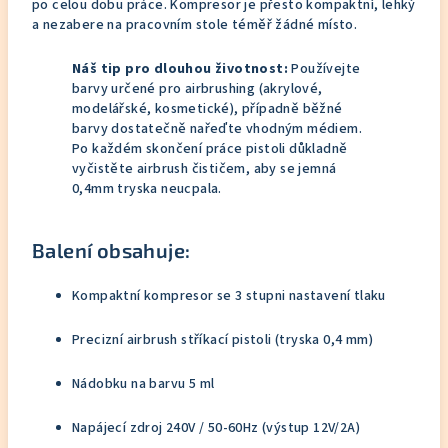
po celou dobu práce. Kompresor je přesto kompaktní, lehký
a nezabere na pracovním stole téměř žádné místo.
Náš tip pro dlouhou životnost:
Používejte
barvy určené pro airbrushing (akrylové,
modelářské, kosmetické), případně běžné
barvy dostatečně nařeďte vhodným médiem.
Po každém skončení práce pistoli důkladně
vyčistěte airbrush čističem, aby se jemná
0,4mm tryska neucpala.
Balení obsahuje:
Kompaktní kompresor se 3 stupni nastavení tlaku
Precizní airbrush stříkací pistoli (tryska 0,4 mm)
Nádobku na barvu 5 ml
Napájecí zdroj 240V / 50-60Hz (výstup 12V/2A)