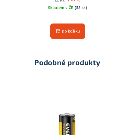
11 Kč
(–63 %)
Skladem v ČR
(53 ks)
Průměrné
hodnocení
produktu
Do košíku
je
5,0
z
5
hvězdiček.
Podobné produkty