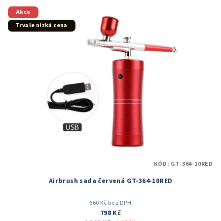
z
5
Akce
hvězdiček.
Trvale nízká cena
KÓD:
GT-364-10RED
Airbrush sada červená GT-364-10RED
660 Kč bez DPH
798 Kč