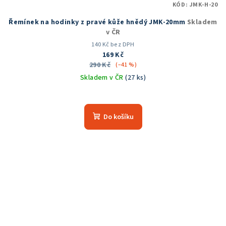
KÓD:
JMK-H-20
Řemínek na hodinky z pravé kůže hnědý JMK-20mm
Skladem
v ČR
140 Kč bez DPH
169 Kč
290 Kč
(–41 %)
Skladem v ČR
(27 ks)
Do košíku