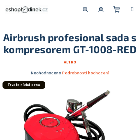
Přejít
na
obsah
Nákupní
Hledat
Přihlášení
Airbrush profesional sada s
košík
kompresorem GT-1008-RED
ALTRO
Průměrné
Neohodnoceno
Podrobnosti hodnocení
hodnocení
Trvale nízká cena
produktu
je
0,0
z
5
hvězdiček.