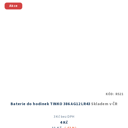
Akce
KÓD:
R521
Baterie do hodinek TINKO 386 AG12 LR43
Skladem v ČR
3 Kč bez DPH
4 Kč