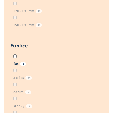
120 - 195 mm
0
150 - 190 mm
0
Funkce
čas
1
3 x čas
0
datum
0
stopky
0