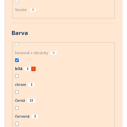
Yazole
0
Barva
barevné s obrázky
0
bílá
1
chrom
1
černá
12
červená
2