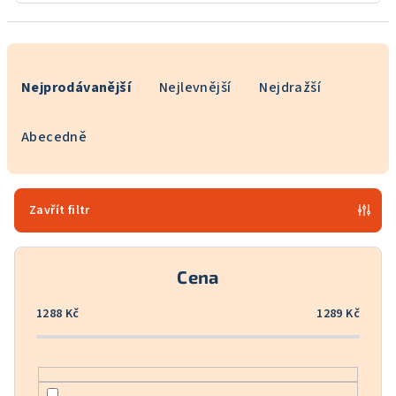
Ř
a
Nejprodávanější
Nejlevnější
Nejdražší
z
e
Abecedně
n
í
p
Zavřít filtr
r
o
Cena
d
u
1288
Kč
1289
Kč
k
t
ů