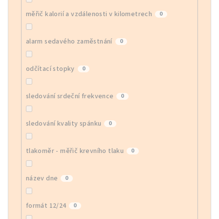
měřič kalorií a vzdálenosti v kilometrech
0
alarm sedavého zaměstnání
0
odčítací stopky
0
sledování srdeční frekvence
0
sledování kvality spánku
0
tlakoměr - měřič krevního tlaku
0
název dne
0
formát 12/24
0