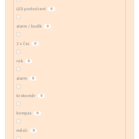
LED podsvícení
0
alarm / budík
0
2 x čas
0
rok
0
alarm
0
krokoměr
0
kompas
0
měsíc
0