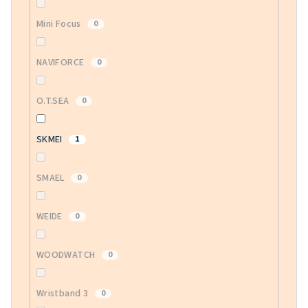
Mini Focus
0
NAVIFORCE
0
O.T.SEA
0
SKMEI
1
SMAEL
0
WEIDE
0
WOODWATCH
0
Wristband 3
0