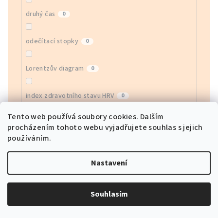
druhý čas
0
odečítací stopky
0
Lorentzův diagram
0
index zdravotního stavu HRV
0
Tento web používá soubory cookies. Dalším
monitor EGG
0
procházením tohoto webu vyjadřujete souhlas s jejich
používáním.
monitor krevního kyslíku
0
Nastavení
sledování srdeční frekvence APP
0
Souhlasím
sportovní režimy
0