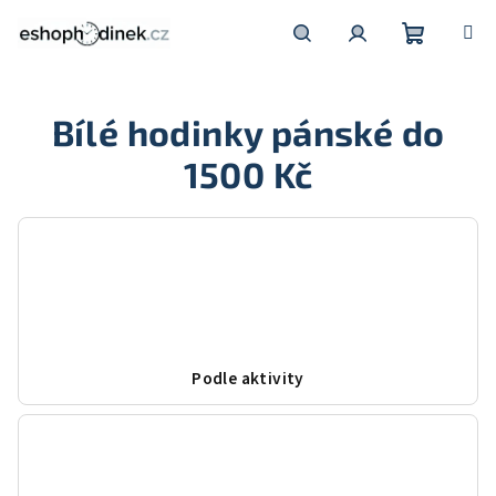
Přejít
na
obsah
Nákupní
Hledat
Přihlášení
Bílé hodinky pánské do
košík
1500 Kč
Podle aktivity