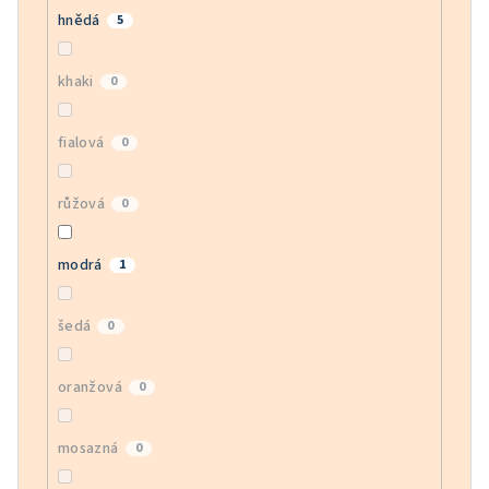
hnědá
5
khaki
0
fialová
0
růžová
0
modrá
1
šedá
0
oranžová
0
mosazná
0