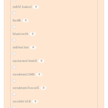
měřič kalorií
0
budík
0
bluetooth
0
měření km
0
nastavení limitů
0
oznámení SMS
0
oznámení hovorů
0
sociální sítě
0