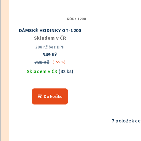
KÓD:
1200
DÁMSKÉ HODINKY GT-1200
Skladem v ČR
288 Kč bez DPH
349 Kč
780 Kč
(–55 %)
Skladem v ČR
(32 ks)
Průměrné
hodnocení
Do košíku
produktu
je
5,0
z
7
položek c
O
5
v
hvězdiček.