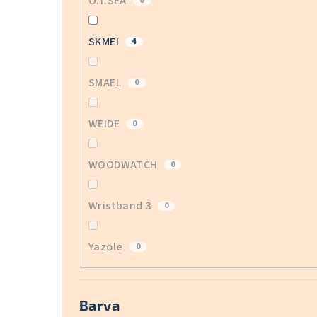
O.T.SEA
0
SKMEI
4
SMAEL
0
WEIDE
0
WOODWATCH
0
Wristband 3
0
Yazole
0
Barva