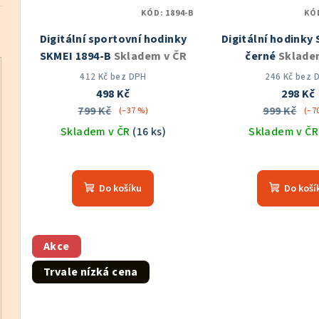
KÓD:
1894-B
KÓ
Digitální sportovní hodinky
Digitální hodinky
SKMEI 1894-B
Skladem v ČR
černé
Sklade
412 Kč bez DPH
246 Kč bez 
498 Kč
298 Kč
799 Kč
999 Kč
(–37 %)
(–7
Skladem v ČR
(16 ks)
Skladem v Č
Průměrné
Prů
hodnocení
hod
Do košíku
Do koší
produktu
pro
je
je
4,5
4,0
z
z
Akce
5
5
Trvale nízká cena
hvězdiček.
hvě