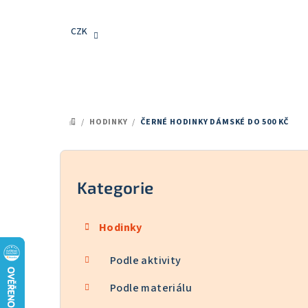
Přejít
na
CZK
obsah
/
HODINKY
/
ČERNÉ HODINKY DÁMSKÉ DO 500 KČ
DOMŮ
P
o
Kategorie
Přeskočit
kategorie
s
Hodinky
t
Podle aktivity
r
a
Podle materiálu