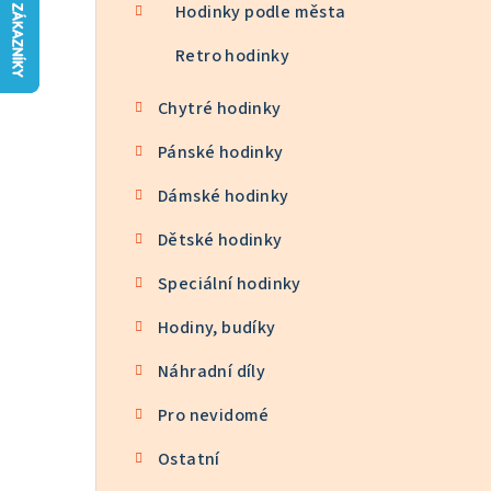
n
Hodinky podle města
n
Retro hodinky
í
Chytré hodinky
p
Pánské hodinky
a
Dámské hodinky
n
Dětské hodinky
e
Speciální hodinky
l
Hodiny, budíky
Náhradní díly
Pro nevidomé
Ostatní