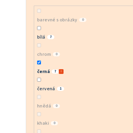
barevné s obrázky
0
bílá
7
chrom
0
černá
7
červená
1
hnědá
0
khaki
0