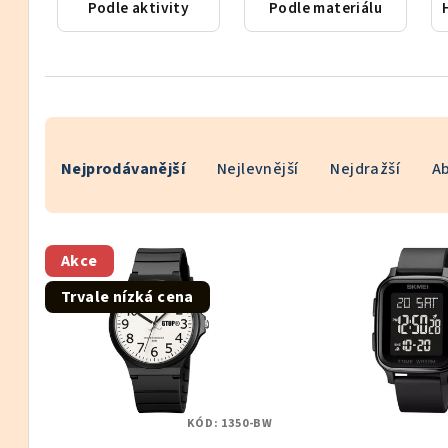
Podle aktivity
Podle materiálu
Ř
Nejprodávanější
Nejlevnější
Nejdražší
A
a
z
V
e
Akce
ý
n
Trvale nízká cena
p
í
i
p
s
r
KÓD:
1350-BW
p
o