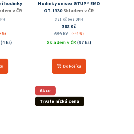
ní hodinky
Hodinky unisex GTUP® EMO
adem v ČR
GT-1330
Skladem v ČR
DPH
321 Kč bez DPH
388 Kč
699 Kč
9 %)
(–44 %)
R
(4 ks)
Skladem v ČR
(97 ks)
měrné
Průměrné
nocení
hodnocení
ku
Do košíku
duktu
produktu
je
5,0
z
Akce
5
Trvale nízká cena
zdiček.
hvězdiček.