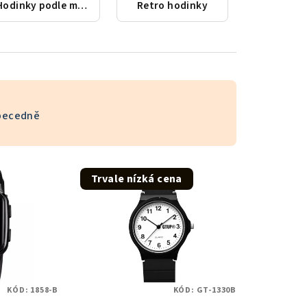
Hodinky podle města
Retro hodinky
becedně
Trvale nízká cena
KÓD:
1858-B
KÓD:
GT-1330B