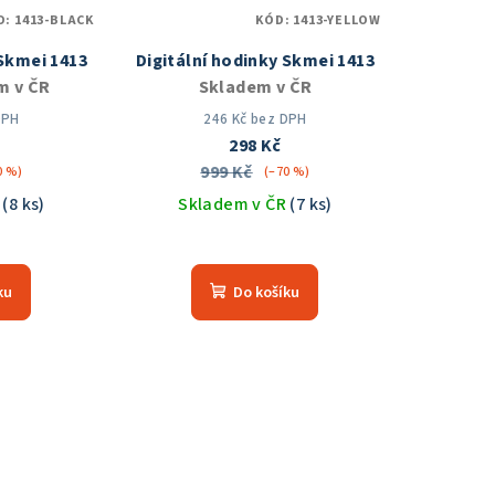
D:
1413-BLACK
KÓD:
1413-YELLOW
 Skmei 1413
Digitální hodinky Skmei 1413
m v ČR
Skladem v ČR
DPH
246 Kč bez DPH
298 Kč
999 Kč
0 %)
(–70 %)
R
(8 ks)
Skladem v ČR
(7 ks)
měrné
Průměrné
nocení
hodnocení
ku
Do košíku
duktu
produktu
je
5,0
z
5
zdiček.
hvězdiček.