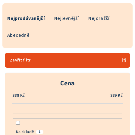
Ř
a
Nejprodávanější
Nejlevnější
Nejdražší
z
e
Abecedně
n
í
p
Zavřít filtr
r
o
Cena
d
u
388
Kč
389
Kč
k
t
ů
Na skladě
1