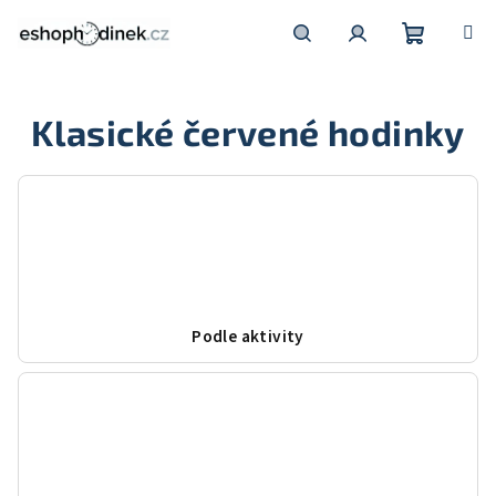
Přejít
na
obsah
Nákupní
Hledat
Přihlášení
Klasické červené hodinky
košík
Podle aktivity