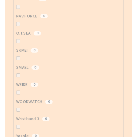
NAVIFORCE
0
O.T.SEA
0
SKMEI
0
SMAEL
0
WEIDE
0
WOODWATCH
0
Wristband 3
0
Yazole
0