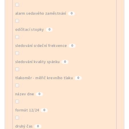
alarm sedavého zaměstnání
0
odčítací stopky
0
sledování srdeční frekvence
0
sledování kvality spánku
0
tlakoměr - měřič krevního tlaku
0
název dne
0
formát 12/24
0
druhý čas
0