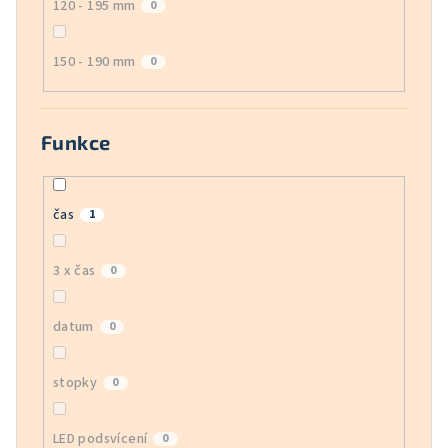
120 - 195 mm
0
150 - 190 mm
0
Funkce
čas
1
3 x čas
0
datum
0
stopky
0
LED podsvícení
0