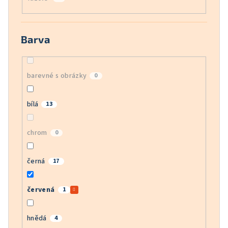
Barva
barevné s obrázky
0
bílá
13
chrom
0
černá
17
červená
1
hnědá
4