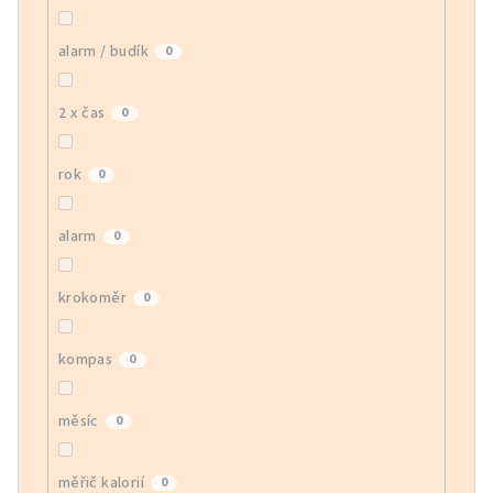
alarm / budík
0
2 x čas
0
rok
0
alarm
0
krokoměr
0
kompas
0
měsíc
0
měřič kalorií
0