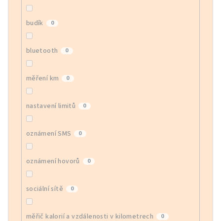
budík
0
bluetooth
0
měření km
0
nastavení limitů
0
oznámení SMS
0
oznámení hovorů
0
sociální sítě
0
měřič kalorií a vzdálenosti v kilometrech
0