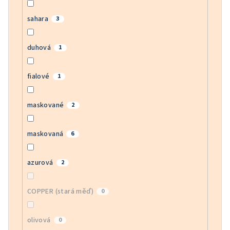
sahara
3
duhová
1
fialové
1
maskované
2
maskovaná
6
azurová
2
COPPER (stará měď)
0
olivová
0