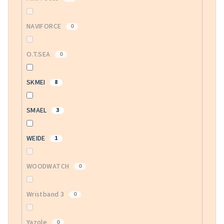
NAVIFORCE
0
O.T.SEA
0
SKMEI
8
SMAEL
3
WEIDE
1
WOODWATCH
0
Wristband 3
0
Yazole
0