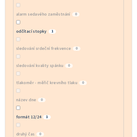
alarm sedavého zaměstnání
0
odčítací stopky
1
sledování srdeční frekvence
0
sledování kvality spánku
0
tlakoměr - měřič krevního tlaku
0
název dne
0
formát 12/24
1
druhý čas
0