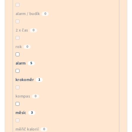
alarm / budík
0
2 x čas
0
rok
0
alarm
5
krokoměr
1
kompas
0
měsíc
3
měřič kalorií
0