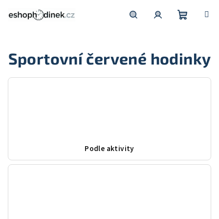
Přejít
na
obsah
Nákupní
Hledat
Přihlášení
Sportovní červené hodinky
košík
Podle aktivity