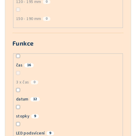
120 - 195 mm
0
150 - 190 mm
0
Funkce
čas
16
3 x čas
0
datum
12
stopky
9
LED podsvícení
9