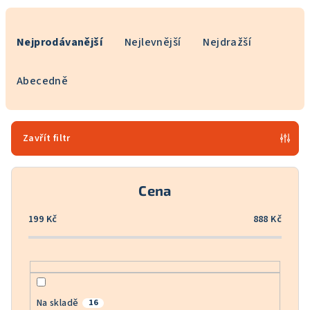
Ř
a
Nejprodávanější
Nejlevnější
Nejdražší
z
e
Abecedně
n
í
p
Zavřít filtr
r
o
Cena
d
u
199
Kč
888
Kč
k
t
ů
Na skladě
16