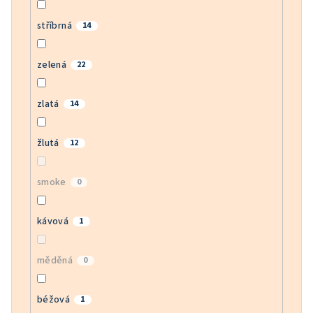
stříbrná
14
zelená
22
zlatá
14
žlutá
12
smoke
0
kávová
1
měděná
0
béžová
1