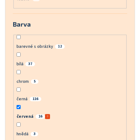
Barva
barevné s obrázky
12
bílá
37
chrom
5
černá
116
červená
16
hnědá
3