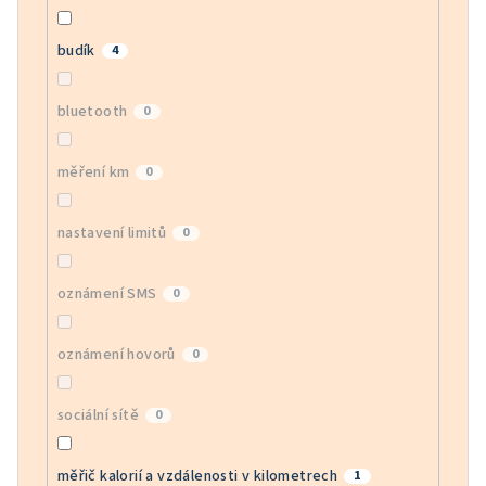
budík
4
bluetooth
0
měření km
0
nastavení limitů
0
oznámení SMS
0
oznámení hovorů
0
sociální sítě
0
měřič kalorií a vzdálenosti v kilometrech
1