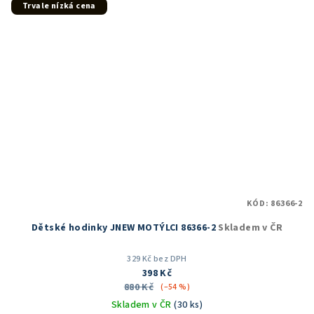
Trvale nízká cena
KÓD:
86366-2
Dětské hodinky JNEW MOTÝLCI 86366-2
Skladem v ČR
329 Kč bez DPH
398 Kč
880 Kč
(–54 %)
Skladem v ČR
(30 ks)