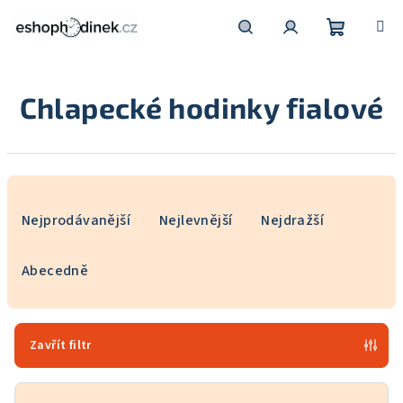
Přejít
na
obsah
Nákupní
Hledat
Přihlášení
Chlapecké hodinky fialové
košík
Ř
a
Nejprodávanější
Nejlevnější
Nejdražší
z
e
Abecedně
n
í
p
Zavřít filtr
r
o