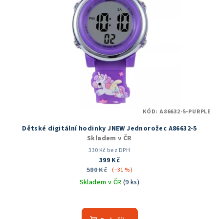
KÓD:
A86632-5-PURPLE
Dětské digitální hodinky JNEW Jednorožec A86632-5
Skladem v ČR
330 Kč bez DPH
399 Kč
580 Kč
(–31 %)
Skladem v ČR
(9 ks)