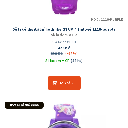
k
t
KÓD:
1110-PURPLE
ů
Dětské digitální hodinky GTUP ® fialové 1110-purple
Skladem v ČR
354 Kč bez DPH
428 Kč
690 Kč
(–37 %)
Skladem v ČR
(84 ks)
Do košíku
Trvale nízká cena