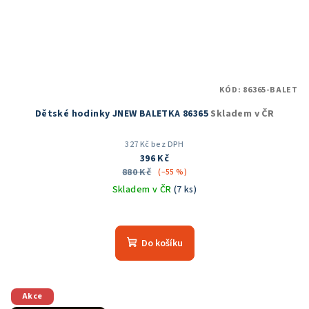
KÓD:
86365-BALET
Dětské hodinky JNEW BALETKA 86365
Skladem v ČR
327 Kč bez DPH
396 Kč
880 Kč
(–55 %)
Skladem v ČR
(7 ks)
Průměrné
hodnocení
produktu
Do košíku
je
5,0
z
5
Akce
hvězdiček.