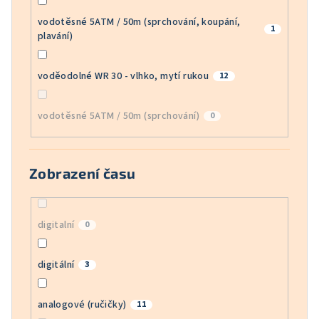
vodotěsné 5ATM / 50m (sprchování, koupání,
1
plavání)
voděodolné WR 30 - vlhko, mytí rukou
12
vodotěsné 5ATM / 50m (sprchování)
0
Zobrazení času
digitalní
0
digitální
3
analogové (ručičky)
11