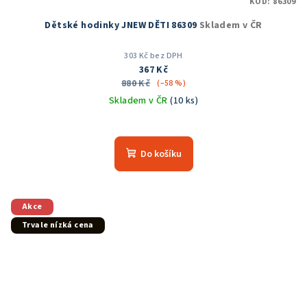
KÓD:
86309
Dětské hodinky JNEW DĚTI 86309
Skladem v ČR
303 Kč bez DPH
367 Kč
880 Kč
(–58 %)
Skladem v ČR
(10 ks)
Průměrné
hodnocení
produktu
Do košíku
je
5,0
z
5
Akce
hvězdiček.
Trvale nízká cena