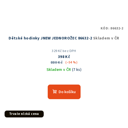
KÓD:
86632-2
Dětské hodinky JNEW JEDNOROŽEC 86632-2
Skladem v ČR
329 Kč bez DPH
398 Kč
880 Kč
(–54 %)
Skladem v ČR
(7 ks)
Průměrné
hodnocení
produktu
Do košíku
je
5,0
z
5
Trvale nízká cena
hvězdiček.