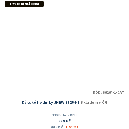
5
Trvale nízká cena
hvězdiček.
KÓD:
86264-1-CAT
Dětské hodinky JNEW 86264-1
Skladem v ČR
330 Kč bez DPH
399 Kč
880 Kč
(–54 %)