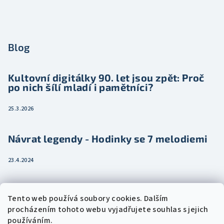
Blog
Kultovní digitálky 90. let jsou zpět: Proč
po nich šílí mladí i pamětníci?
25.3.2026
Návrat legendy - Hodinky se 7 melodiemi
23.4.2024
Jak vybrat dámské hodinky pro ženu třeba
Tento web používá soubory cookies. Dalším
jako dárek
procházením tohoto webu vyjadřujete souhlas s jejich
používáním.
15.2.2024