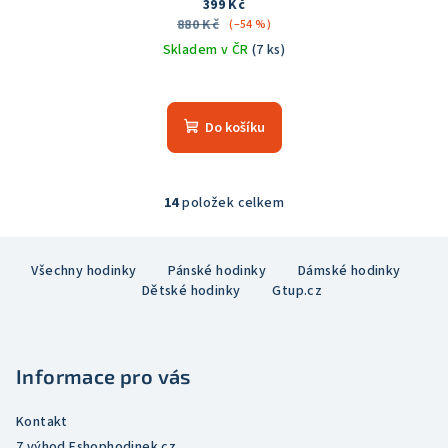
399 Kč
880 Kč
(–54 %)
Skladem v ČR
(7 ks)
Průměrné
hodnocení
produktu
Do košíku
je
5,0
z
5
14
položek celkem
O
hvězdiček.
v
Z
l
Všechny hodinky
Pánské hodinky
Dámské hodinky
á
á
Dětské hodinky
Gtup.cz
p
d
a
a
c
t
í
Informace pro vás
í
p
r
Kontakt
v
7 výhod Eshophodinek.cz