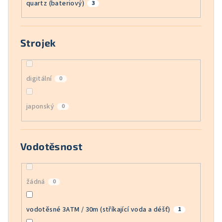
quartz (bateriový)
3
Strojek
digitální
0
japonský
0
Vodotěsnost
žádná
0
vodotěsné 3ATM / 30m (stříkající voda a déšť)
1