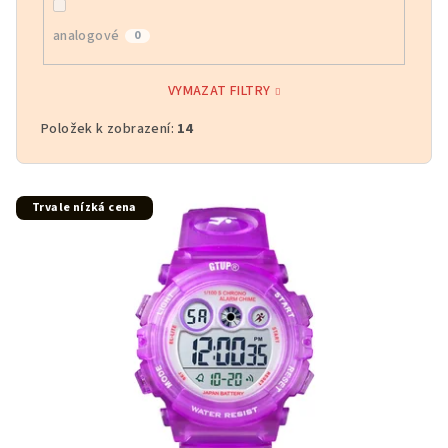
analogové
0
VYMAZAT FILTRY
Položek k zobrazení:
14
V
Trvale nízká cena
ý
p
i
s
p
r
o
d
u