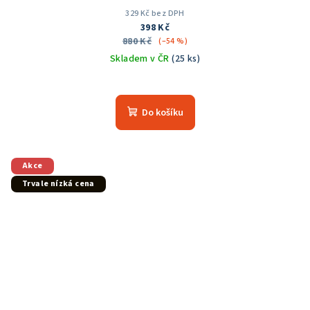
329 Kč bez DPH
398 Kč
880 Kč
(–54 %)
Skladem v ČR
(25 ks)
Do košíku
Akce
Trvale nízká cena