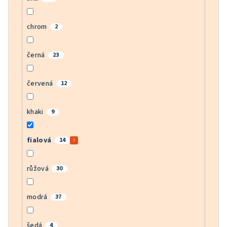
chrom
2
černá
23
červená
12
khaki
9
fialová
14
růžová
30
modrá
37
šedá
4