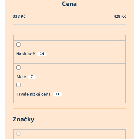
Cena
d
u
338
Kč
428
Kč
k
t
ů
Na skladě
14
Akce
7
Trvale nízká cena
11
Značky