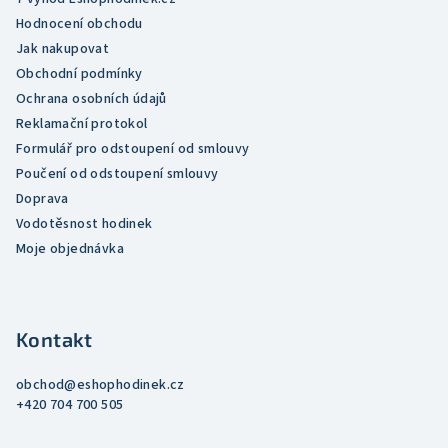
k
Hodnocení obchodu
y
Jak nakupovat
v
Obchodní podmínky
ý
Ochrana osobních údajů
p
Reklamační protokol
i
Formulář pro odstoupení od smlouvy
s
Poučení od odstoupení smlouvy
u
Doprava
Vodotěsnost hodinek
Moje objednávka
Kontakt
obchod
@
eshophodinek.cz
+420 704 700 505