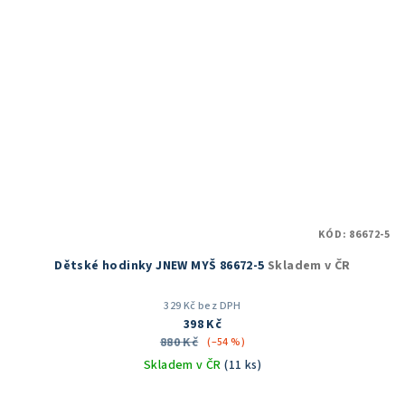
KÓD:
86672-5
Dětské hodinky JNEW MYŠ 86672-5
Skladem v ČR
329 Kč bez DPH
398 Kč
880 Kč
(–54 %)
Skladem v ČR
(11 ks)
Průměrné