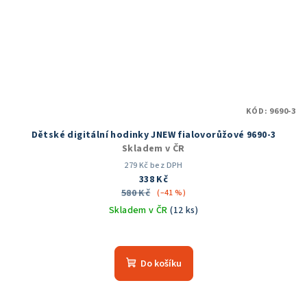
KÓD:
9690-3
Dětské digitální hodinky JNEW fialovorůžové 9690-3
Skladem v ČR
279 Kč bez DPH
338 Kč
580 Kč
(–41 %)
Skladem v ČR
(12 ks)
Průměrné
hodnocení
produktu
Do košíku
je
5,0
z