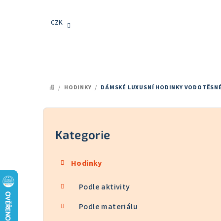
Přejít
na
CZK
obsah
/
HODINKY
/
DÁMSKÉ LUXUSNÍ HODINKY VODOTĚSNÉ
DOMŮ
P
o
Kategorie
Přeskočit
kategorie
s
Hodinky
t
Podle aktivity
r
a
Podle materiálu