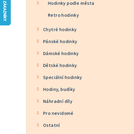
n
Hodinky podle města
n
Retro hodinky
í
Chytré hodinky
p
Pánské hodinky
a
Dámské hodinky
n
Dětské hodinky
e
Speciální hodinky
l
Hodiny, budíky
Náhradní díly
Pro nevidomé
Ostatní