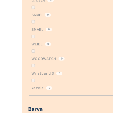
O.T.SEA
0
SKMEI
0
SMAEL
0
WEIDE
0
WOODWATCH
0
Wristband 3
0
Yazole
0
Barva