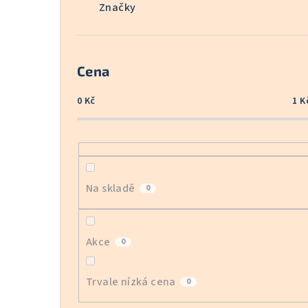
Značky
Cena
0
Kč
1
K
Na skladě
0
Akce
0
Trvale nízká cena
0