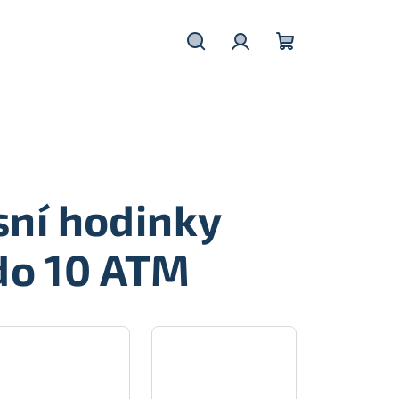
Hledat
Přihlášení
Nákupní
košík
ní hodinky
do 10 ATM