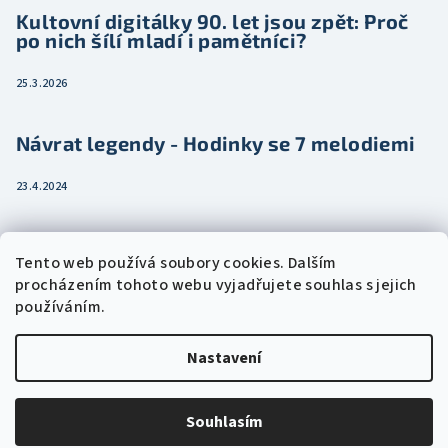
Kultovní digitálky 90. let jsou zpět: Proč
po nich šílí mladí i pamětníci?
25.3.2026
Návrat legendy - Hodinky se 7 melodiemi
23.4.2024
Jak vybrat dámské hodinky pro ženu třeba
Tento web používá soubory cookies. Dalším
jako dárek
procházením tohoto webu vyjadřujete souhlas s jejich
používáním.
15.2.2024
Nastavení
Copyright 2026
Eshophodinek.cz
. Všechna práva vyhrazena.
Upravit nastavení cookies
Souhlasím
Vytvořil Shoptet