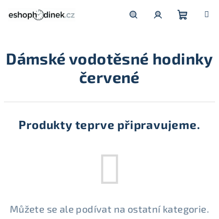
Přejít
na
obsah
Nákupní
Hledat
Přihlášení
Dámské vodotěsné hodinky
košík
červené
Produkty teprve připravujeme.
Můžete se ale podívat na ostatní kategorie.