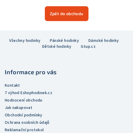
Zpět do obchodu
Z
Všechny hodinky
Pánské hodinky
Dámské hodinky
á
Dětské hodinky
Gtup.cz
p
a
t
Informace pro vás
í
Kontakt
7 výhod Eshophodinek.cz
Hodnocení obchodu
Jak nakupovat
Obchodní podmínky
Ochrana osobních údajů
Reklamační protokol