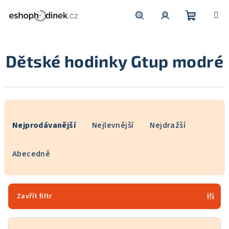
Přejít
na
obsah
Nákupní
Hledat
Přihlášení
Dětské hodinky Gtup modré
košík
Ř
a
Nejprodávanější
Nejlevnější
Nejdražší
z
e
Abecedně
n
í
p
Zavřít filtr
r
o