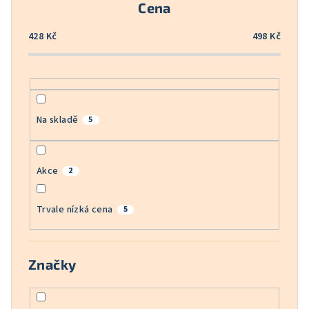
Cena
d
u
428
Kč
498
Kč
k
t
ů
Na skladě
5
Akce
2
Trvale nízká cena
5
Značky