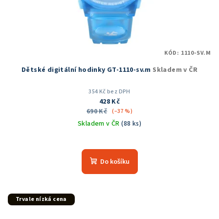
KÓD:
1110-SV.M
Dětské digitální hodinky GT-1110-sv.m
Skladem v ČR
354 Kč bez DPH
428 Kč
690 Kč
(–37 %)
Skladem v ČR
(88 ks)
Průměrné
hodnocení
produktu
Do košíku
je
5,0
z
5
Trvale nízká cena
hvězdiček.