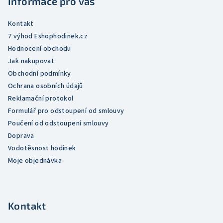
Informace pro vás
í
p
r
Kontakt
v
7 výhod Eshophodinek.cz
k
Hodnocení obchodu
y
Jak nakupovat
v
Obchodní podmínky
ý
Ochrana osobních údajů
p
Reklamační protokol
i
Formulář pro odstoupení od smlouvy
s
Poučení od odstoupení smlouvy
u
Doprava
Vodotěsnost hodinek
Moje objednávka
Kontakt