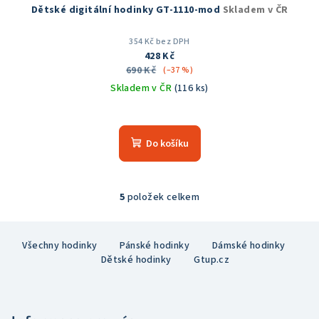
Dětské digitální hodinky GT-1110-mod
Skladem v ČR
354 Kč bez DPH
428 Kč
690 Kč
(–37 %)
Skladem v ČR
(116 ks)
Průměrné
hodnocení
produktu
Do košíku
je
5,0
z
5
5
položek celkem
O
hvězdiček.
v
Z
l
Všechny hodinky
Pánské hodinky
Dámské hodinky
á
á
Dětské hodinky
Gtup.cz
p
d
a
a
c
t
í