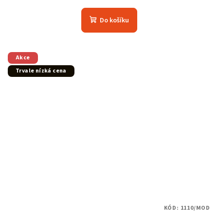
Do košíku
Akce
Trvale nízká cena
KÓD:
1110/MOD