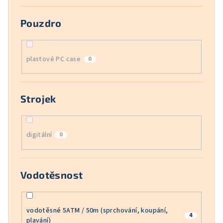
Pouzdro
plastové PC case
0
Strojek
digitální
0
Vodotěsnost
vodotěsné 5ATM / 50m (sprchování, koupání,
4
plavání)