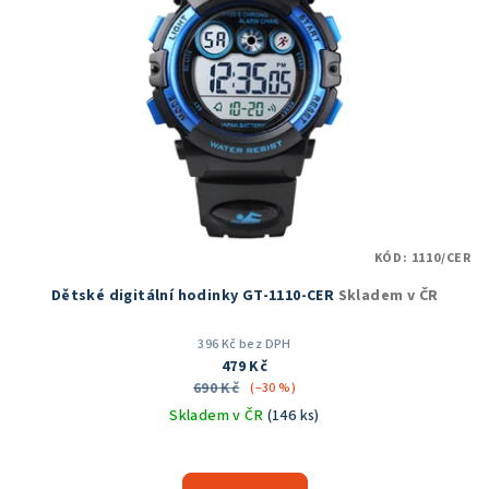
s
p
r
o
d
u
k
t
KÓD:
1110/CER
ů
Dětské digitální hodinky GT-1110-CER
Skladem v ČR
396 Kč bez DPH
479 Kč
690 Kč
(–30 %)
Skladem v ČR
(146 ks)
Průměrné
hodnocení