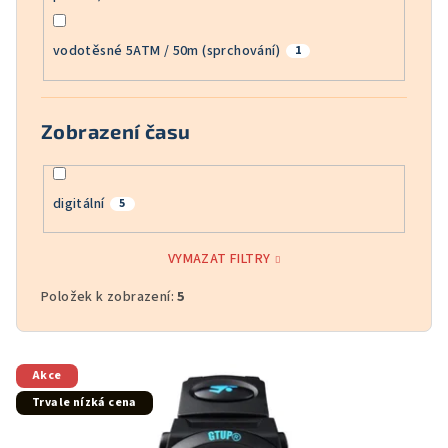
vodotěsné 5ATM / 50m (sprchování)
1
Zobrazení času
digitální
5
VYMAZAT FILTRY
Položek k zobrazení:
5
V
Akce
ý
Trvale nízká cena
p
i