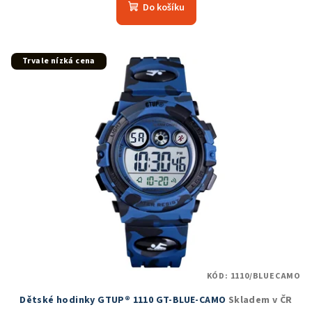
produktu
Do košíku
je
4,9
z
5
Trvale nízká cena
hvězdiček.
KÓD:
1110/BLUECAMO
Dětské hodinky GTUP® 1110 GT-BLUE-CAMO
Skladem v ČR