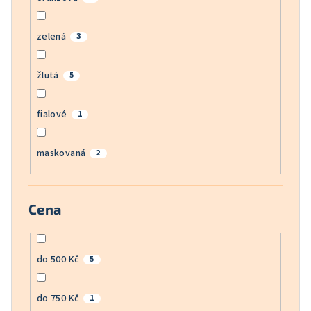
zelená
3
žlutá
5
fialové
1
maskovaná
2
Cena
do 500 Kč
5
do 750 Kč
1