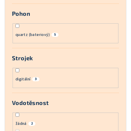
Pohon
quartz (bateriový)
5
Strojek
digitální
3
Vodotěsnost
žádná
2