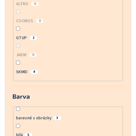
ALTRO
0
COOBOS
0
GTUP
2
JNEW
0
SKMEI
4
Barva
barevné s obrázky
3
bílá
5