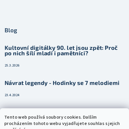
Blog
Kultovní digitálky 90. let jsou zpět: Proč
po nich šílí mladí i pamětníci?
25.3.2026
Návrat legendy - Hodinky se 7 melodiemi
23.4.2024
Jak vybrat dámské hodinky pro ženu třeba
Tento web používá soubory cookies. Dalším
jako dárek
procházením tohoto webu vyjadřujete souhlas s jejich