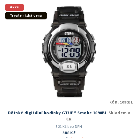
Akce
Trvale nízká cena
KÓD:
1090BL
Dětské digitální hodinky GTUP® Smoke 1090BL
Skladem v
ČR
321 Kč bez DPH
388 Kč