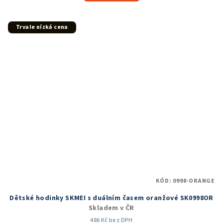
4,9
z
5
Trvale nízká cena
hvězdiček.
KÓD:
0998-ORANGE
Dětské hodinky SKMEI s duálním časem oranžové SK0998OR
Skladem v ČR
486 Kč bez DPH