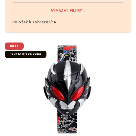
VYMAZAT FILTRY
Položek k zobrazení:
6
V
Akce
ý
Trvale nízká cena
p
i
s
p
r
o
d
u
k
t