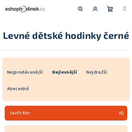
Přejít
na
obsah
Nákupní
Hledat
Přihlášení
Levné dětské hodinky černé
košík
Ř
a
Nejprodávanější
Nejlevnější
Nejdražší
z
e
Abecedně
n
í
p
Zavřít filtr
r
o