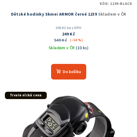
KÓD:
1239-BLACK
ů
Dětské hodinky Skmei ARMOR černé 1239
Skladem v ČR
206 Kč bez DPH
249 Kč
549 Kč
(–54 %)
Skladem v ČR
(10 ks)
Průměrné
hodnocení
produktu
Do košíku
je
5,0
z
5
Trvale nízká cena
hvězdiček.