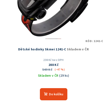
KÓD:
1241-C
Dětské hodinky Skmei 1241-C
Skladem v ČR
238 Kč bez DPH
288 Kč
549 Kč
(–47 %)
Skladem v ČR
(29 ks)
Do košíku