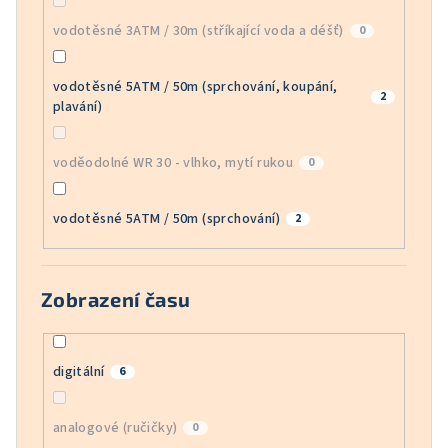
vodotěsné 3ATM / 30m (stříkající voda a déšť)
0
vodotěsné 5ATM / 50m (sprchování, koupání,
2
plavání)
voděodolné WR 30 - vlhko, mytí rukou
0
vodotěsné 5ATM / 50m (sprchování)
2
Zobrazení času
digitální
6
analogové (ručičky)
0