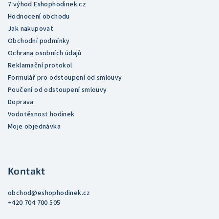
v
7 výhod Eshophodinek.cz
k
Hodnocení obchodu
y
Jak nakupovat
v
Obchodní podmínky
ý
Ochrana osobních údajů
p
Reklamační protokol
i
Formulář pro odstoupení od smlouvy
s
Poučení od odstoupení smlouvy
u
Doprava
Vodotěsnost hodinek
Moje objednávka
Kontakt
obchod
@
eshophodinek.cz
+420 704 700 505