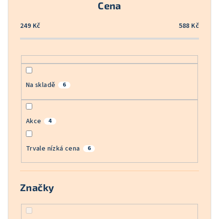
Cena
d
u
249
Kč
588
Kč
k
t
ů
Na skladě
6
Akce
4
Trvale nízká cena
6
Značky