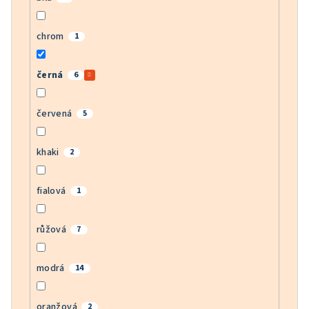
chrom
1
černá
6
červená
5
khaki
2
fialová
1
růžová
7
modrá
14
oranžová
2