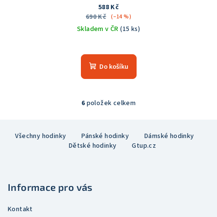
588 Kč
690 Kč
(–14 %)
Skladem v ČR
(15 ks)
Průměrné
hodnocení
produktu
Do košíku
je
5,0
z
5
6
položek celkem
O
hvězdiček.
v
Z
l
Všechny hodinky
Pánské hodinky
Dámské hodinky
á
á
Dětské hodinky
Gtup.cz
p
d
a
a
c
t
í
Informace pro vás
í
p
r
Kontakt