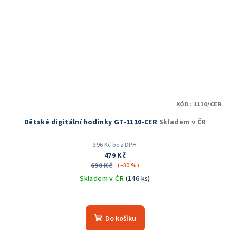
KÓD:
1110/CER
Dětské digitální hodinky GT-1110-CER
Skladem v ČR
396 Kč bez DPH
479 Kč
690 Kč
(–30 %)
Skladem v ČR
(146 ks)
Průměrné
hodnocení
produktu
Do košíku
je