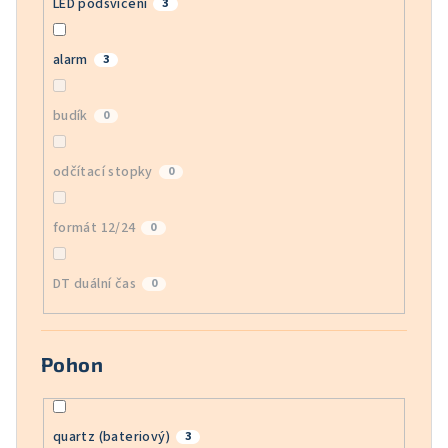
LED podsvícení
3
alarm
3
budík
0
odčítací stopky
0
formát 12/24
0
DT duální čas
0
Pohon
quartz (bateriový)
3