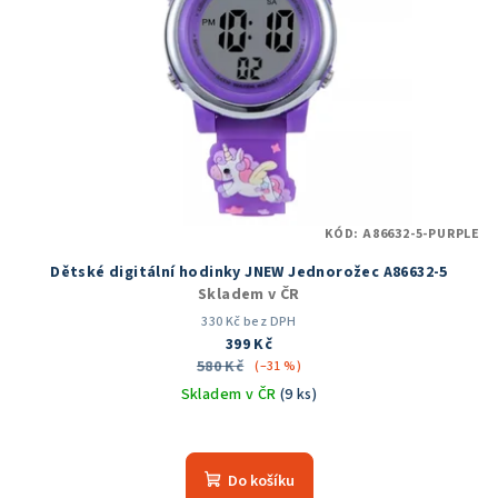
KÓD:
A86632-5-PURPLE
Dětské digitální hodinky JNEW Jednorožec A86632-5
Skladem v ČR
330 Kč bez DPH
399 Kč
580 Kč
(–31 %)
Skladem v ČR
(9 ks)
Do košíku