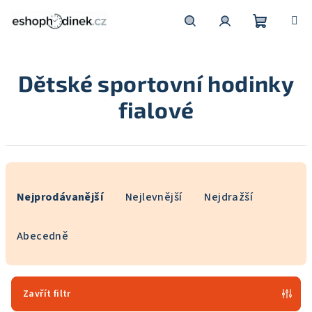
Přejít
na
obsah
Nákupní
Hledat
Přihlášení
Dětské sportovní hodinky
košík
fialové
Ř
a
Nejprodávanější
Nejlevnější
Nejdražší
z
e
Abecedně
n
í
p
Zavřít filtr