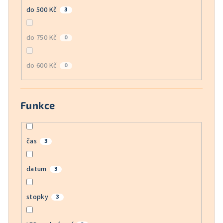
do 500 Kč
3
do 750 Kč
0
do 600 Kč
0
Funkce
čas
3
datum
3
stopky
3