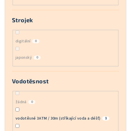
Strojek
digitální
0
japonský
0
Vodotěsnost
žádná
0
vodotěsné 3ATM / 30m (stříkající voda a déšť)
1