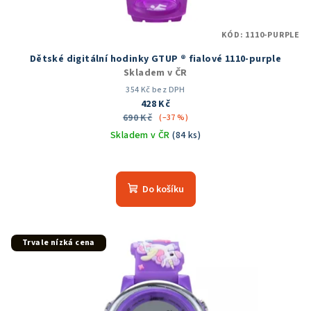
k
t
KÓD:
1110-PURPLE
ů
Dětské digitální hodinky GTUP ® fialové 1110-purple
Skladem v ČR
354 Kč bez DPH
428 Kč
690 Kč
(–37 %)
Skladem v ČR
(84 ks)
Do košíku
Trvale nízká cena