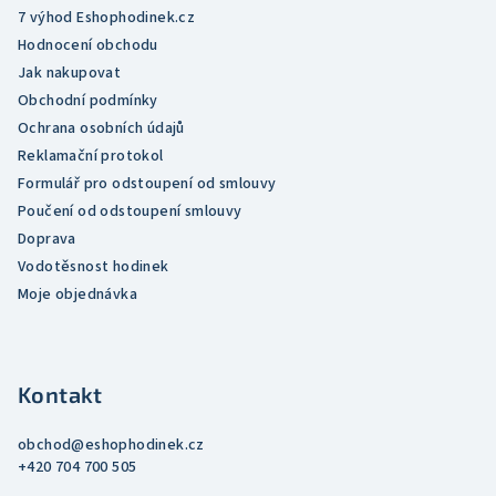
v
7 výhod Eshophodinek.cz
k
Hodnocení obchodu
y
Jak nakupovat
v
Obchodní podmínky
ý
Ochrana osobních údajů
p
Reklamační protokol
i
Formulář pro odstoupení od smlouvy
s
Poučení od odstoupení smlouvy
u
Doprava
Vodotěsnost hodinek
Moje objednávka
Kontakt
obchod
@
eshophodinek.cz
+420 704 700 505