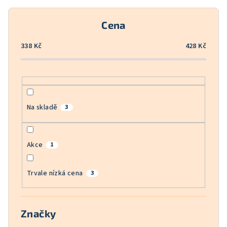
r
o
Cena
d
u
338
Kč
428
Kč
k
t
ů
Na skladě
3
Akce
1
Trvale nízká cena
3
Značky