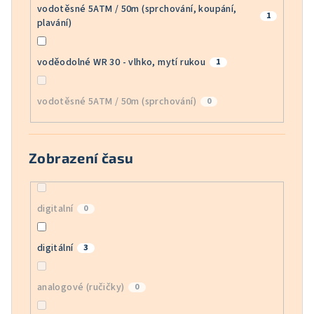
vodotěsné 5ATM / 50m (sprchování, koupání,
1
plavání)
voděodolné WR 30 - vlhko, mytí rukou
1
vodotěsné 5ATM / 50m (sprchování)
0
Zobrazení času
digitalní
0
digitální
3
analogové (ručičky)
0