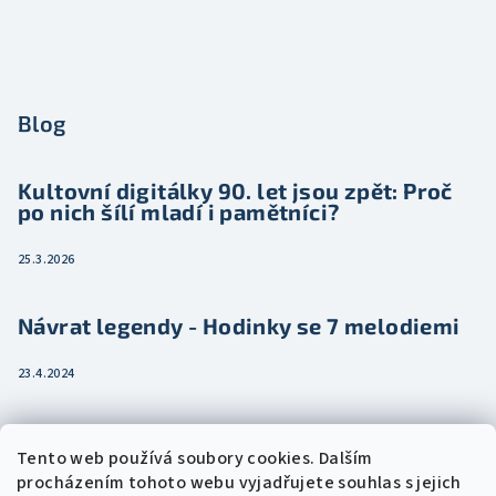
Blog
Kultovní digitálky 90. let jsou zpět: Proč
po nich šílí mladí i pamětníci?
25.3.2026
Návrat legendy - Hodinky se 7 melodiemi
23.4.2024
Jak vybrat dámské hodinky pro ženu třeba
Tento web používá soubory cookies. Dalším
jako dárek
procházením tohoto webu vyjadřujete souhlas s jejich