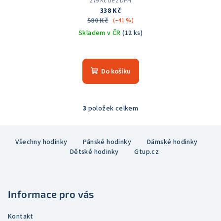
279 Kč bez DPH
338 Kč
580 Kč
(–41 %)
Skladem v ČR
(12 ks)
Průměrné
hodnocení
produktu
Do košíku
je
5,0
z
5
3
položek celkem
O
hvězdiček.
v
Z
l
Všechny hodinky
Pánské hodinky
Dámské hodinky
á
á
Dětské hodinky
Gtup.cz
p
d
a
a
c
t
í
Informace pro vás
í
p
r
Kontakt