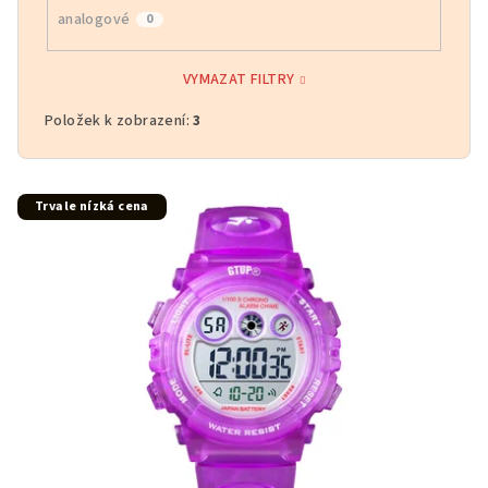
analogové
0
VYMAZAT FILTRY
Položek k zobrazení:
3
V
Trvale nízká cena
ý
p
i
s
p
r
o
d
u