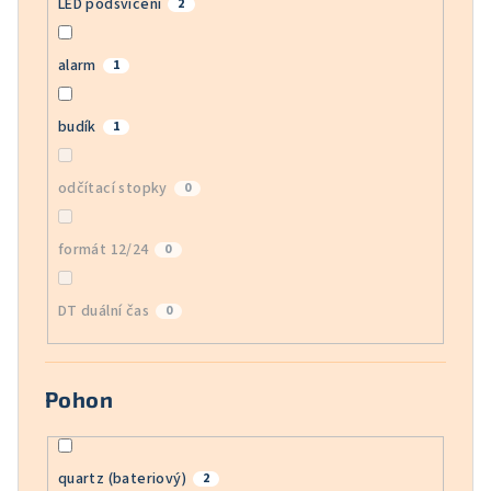
LED podsvícení
2
alarm
1
budík
1
odčítací stopky
0
formát 12/24
0
DT duální čas
0
Pohon
quartz (bateriový)
2