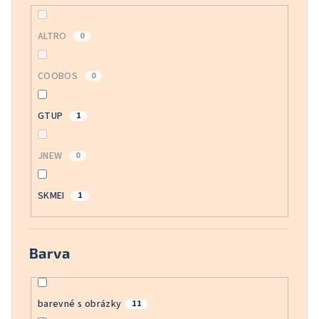
ALTRO
0
COOBOS
0
GTUP
1
JNEW
0
SKMEI
1
Barva
barevné s obrázky
11