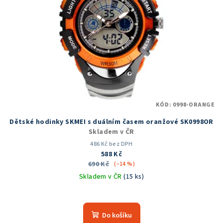
KÓD:
0998-ORANGE
Dětské hodinky SKMEI s duálním časem oranžové SK0998OR
Skladem v ČR
486 Kč bez DPH
588 Kč
690 Kč
(–14 %)
Skladem v ČR
(15 ks)
Průměrné
hodnocení
produktu
Do košíku
je