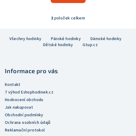
5,0
z
5
2
položek celkem
O
hvězdiček.
v
Z
l
Všechny hodinky
Pánské hodinky
Dámské hodinky
á
á
Dětské hodinky
Gtup.cz
p
d
a
a
c
t
í
Informace pro vás
í
p
r
Kontakt
v
7 výhod Eshophodinek.cz
k
Hodnocení obchodu
y
Jak nakupovat
v
Obchodní podmínky
ý
Ochrana osobních údajů
p
Reklamační protokol
i