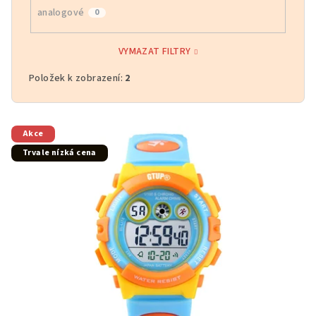
analogové
0
VYMAZAT FILTRY
Položek k zobrazení:
2
V
Akce
ý
Trvale nízká cena
p
i
s
p
r
o
d
u