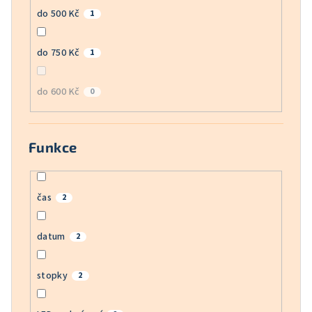
do 500 Kč
1
do 750 Kč
1
do 600 Kč
0
Funkce
čas
2
datum
2
stopky
2