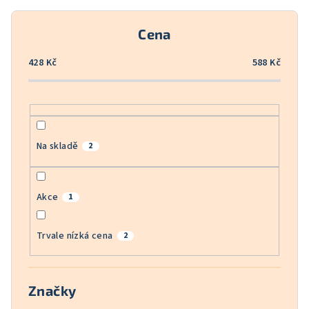
r
o
Cena
d
u
428
Kč
588
Kč
k
t
ů
Na skladě
2
Akce
1
Trvale nízká cena
2
Značky