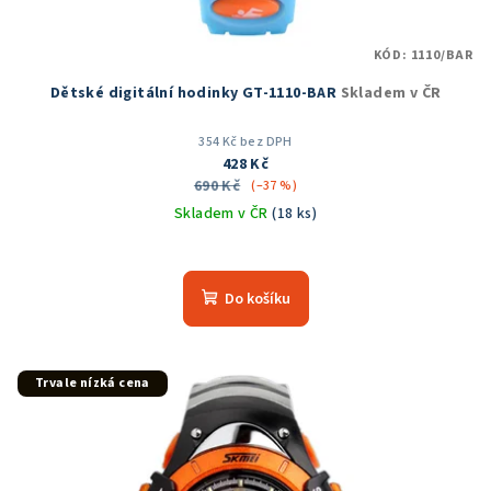
k
t
KÓD:
1110/BAR
ů
Dětské digitální hodinky GT-1110-BAR
Skladem v ČR
354 Kč bez DPH
428 Kč
690 Kč
(–37 %)
Skladem v ČR
(18 ks)
Do košíku
Trvale nízká cena