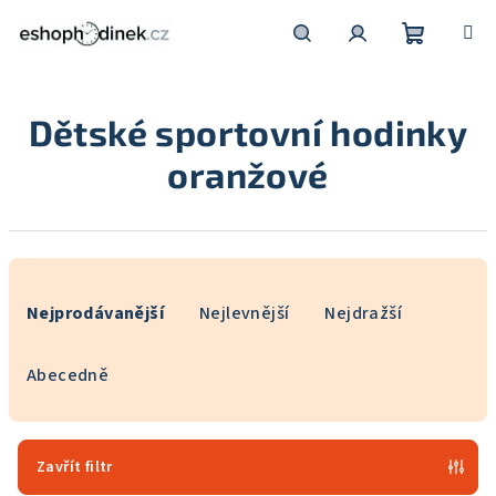
Přejít
na
obsah
Nákupní
Hledat
Přihlášení
Dětské sportovní hodinky
košík
oranžové
Ř
a
Nejprodávanější
Nejlevnější
Nejdražší
z
e
Abecedně
n
í
p
Zavřít filtr