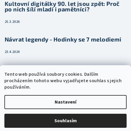
Kultovní digitálky 90. let jsou zpět: Proč
po nich šílí mladí i pamětníci?
25.3.2026
Návrat legendy - Hodinky se 7 melodiemi
23.4.2024
Jak vybrat dámské hodinky pro ženu třeba
Tento web používá soubory cookies. Dalším
jako dárek
procházením tohoto webu vyjadřujete souhlas s jejich
používáním.
15.2.2024
Nastavení
Copyright 2026
Eshophodinek.cz
. Všechna práva vyhrazena.
Upravit nastavení cookies
Souhlasím
Vytvořil Shoptet