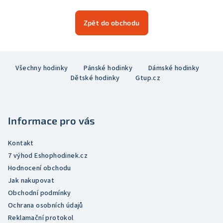
Zpět do obchodu
Z
Všechny hodinky
Pánské hodinky
Dámské hodinky
á
Dětské hodinky
Gtup.cz
p
a
t
Informace pro vás
í
Kontakt
7 výhod Eshophodinek.cz
Hodnocení obchodu
Jak nakupovat
Obchodní podmínky
Ochrana osobních údajů
Reklamační protokol