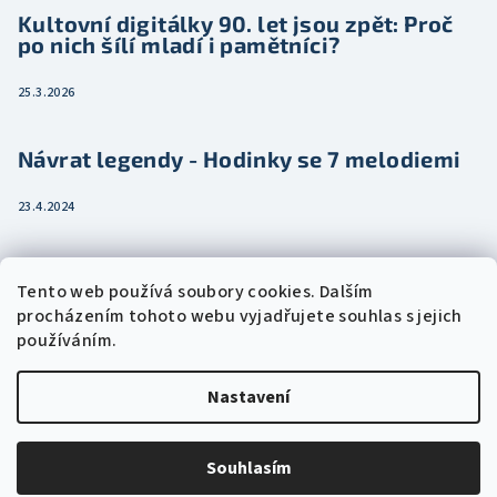
Kultovní digitálky 90. let jsou zpět: Proč
po nich šílí mladí i pamětníci?
25.3.2026
Návrat legendy - Hodinky se 7 melodiemi
23.4.2024
Jak vybrat dámské hodinky pro ženu třeba
Tento web používá soubory cookies. Dalším
jako dárek
procházením tohoto webu vyjadřujete souhlas s jejich
používáním.
15.2.2024
Nastavení
Copyright 2026
Eshophodinek.cz
. Všechna práva vyhrazena.
Upravit nastavení cookies
Souhlasím
Vytvořil Shoptet