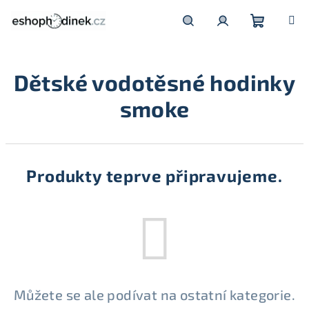
Přejít
na
obsah
Nákupní
Hledat
Přihlášení
Dětské vodotěsné hodinky
košík
smoke
Produkty teprve připravujeme.
Můžete se ale podívat na ostatní kategorie.