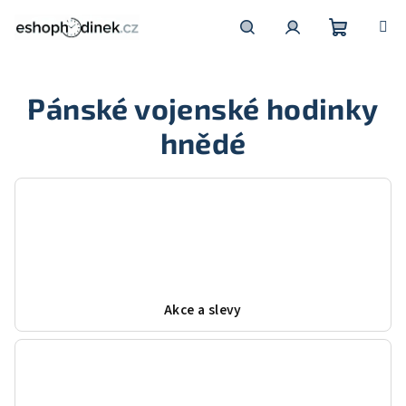
Přejít
na
obsah
Nákupní
Hledat
Přihlášení
Pánské vojenské hodinky
košík
hnědé
Akce a slevy