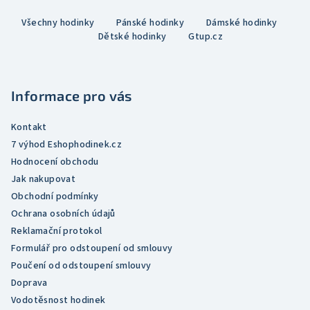
Z
Všechny hodinky
Pánské hodinky
Dámské hodinky
á
Dětské hodinky
Gtup.cz
p
a
t
Informace pro vás
í
Kontakt
7 výhod Eshophodinek.cz
Hodnocení obchodu
Jak nakupovat
Obchodní podmínky
Ochrana osobních údajů
Reklamační protokol
Formulář pro odstoupení od smlouvy
Poučení od odstoupení smlouvy
Doprava
Vodotěsnost hodinek