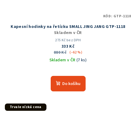
KÓD:
GTP-1118
Kapesní hodinky na řetízku SMALL JING JANG GTP-1118
Skladem v ČR
275 Kč bez DPH
333 Kč
880 Kč
(–62 %)
Skladem v ČR
(7 ks)
Průměrné
hodnocení
produktu
Do košíku
je
5,0
z
5
Trvale nízká cena
hvězdiček.