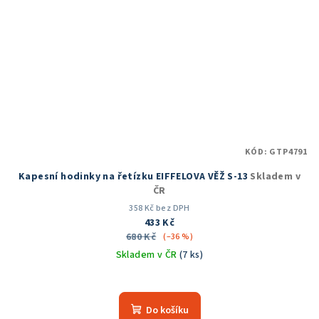
KÓD:
GTP4791
Kapesní hodinky na řetízku EIFFELOVA VĚŽ S-13
Skladem v
ČR
358 Kč bez DPH
433 Kč
680 Kč
(–36 %)
Skladem v ČR
(7 ks)
Průměrné
hodnocení
produktu
Do košíku