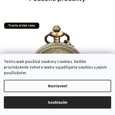
Trvale nízká cena
Tento web používá soubory cookies. Dalším
procházením tohoto webu vyjadřujete souhlas s jejich
používáním.
Nastavení
Souhlasím
KÓD:
GTP-4897C
Kapesní hodinky na řetízku JING JANG GTP-4897C
Skladem v