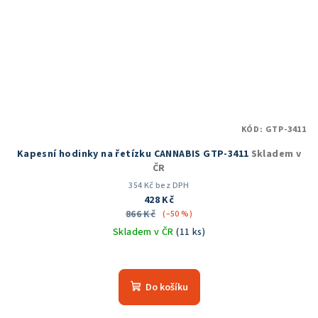
KÓD:
GTP-3411
Kapesní hodinky na řetízku CANNABIS GTP-3411
Skladem v
ČR
354 Kč bez DPH
428 Kč
866 Kč
(–50 %)
Skladem v ČR
(11 ks)
Průměrné
hodnocení
produktu
Do košíku
je
5,0