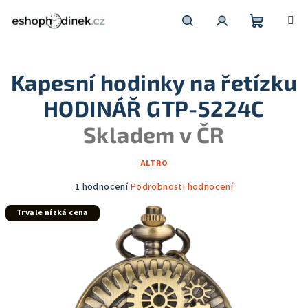
Přejít
na
obsah
Nákupní
Hledat
Přihlášení
Kapesní hodinky na řetízku
košík
HODINÁŘ GTP-5224C
Skladem v ČR
ALTRO
Průměrné
1 hodnocení
Podrobnosti hodnocení
hodnocení
Trvale nízká cena
produktu
je
5,0
z
5
hvězdiček.