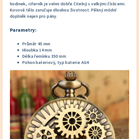
hodinek, ciferník je velmi dobře čitelný s velkými číslicemi.
Kovové tělo zaručuje dlouhou životnost. Pěkný módní
doplněk nejen pro pány.
Parametry:
Průměr 45 mm
Hloubka 14 mm
Délka řemínku 350 mm
Pohon bateriový, typ baterie AG4