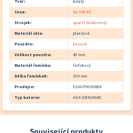
Tvar
:
kulatý
Cena
:
do 500 Kč
Strojek
:
quartz (bateriový)
Materiál skla
:
plastové
Pouzdro
:
kovové
Velikost pouzdra
:
45 mm
Materiál řemínku
:
řetízkový
Délka řemínku0
:
350 mm
Prodejce
:
ESHOPHODINEK
Typ baterie
:
AG4 (SR626SW)
Související produkty