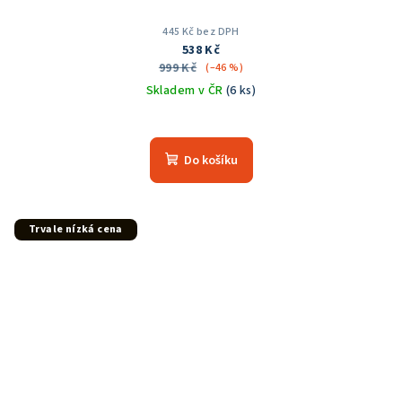
445 Kč bez DPH
538 Kč
999 Kč
(–46 %)
Skladem v ČR
(6 ks)
Průměrné
hodnocení
produktu
Do košíku
je
5,0
z
5
Trvale nízká cena
hvězdiček.