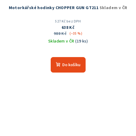
Motorkářské hodinky CHOPPER GUN GT211
Skladem v ČR
527 Kč bez DPH
638 Kč
988 Kč
(–35 %)
Skladem v ČR
(19 ks)
Průměrné
hodnocení
produktu
Do košíku
je
5,0
z
5
hvězdiček.