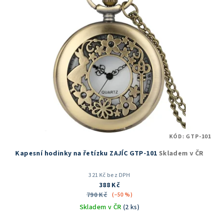
KÓD:
GTP-101
Kapesní hodinky na řetízku ZAJÍC GTP-101
Skladem v ČR
321 Kč bez DPH
388 Kč
790 Kč
(–50 %)
Skladem v ČR
(2 ks)