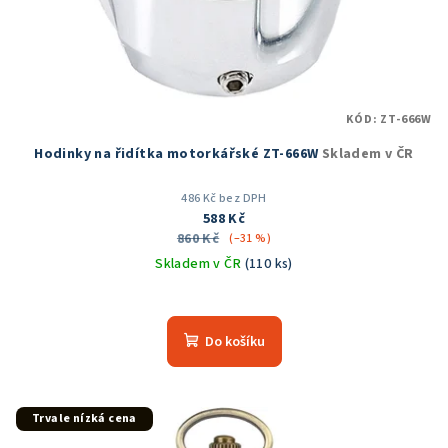
KÓD:
ZT-666W
Hodinky na řidítka motorkářské ZT-666W
Skladem v ČR
486 Kč bez DPH
588 Kč
860 Kč
(–31 %)
Skladem v ČR
(110 ks)
Průměrné
hodnocení
produktu
Do košíku
je
5,0
z
5
Trvale nízká cena
hvězdiček.