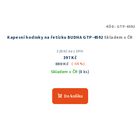
KÓD:
GTP-4592
Kapesní hodinky na řetízku BUDHA GTP-4592
Skladem v ČR
328 Kč bez DPH
397 Kč
880 Kč
(–54 %)
Skladem v ČR
(8 ks)
Průměrné
hodnocení
produktu
Do košíku
je
5,0
z
5
hvězdiček.