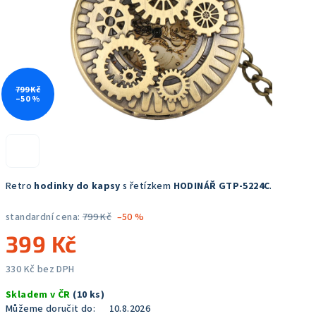
799 Kč
–50 %
Retro
hodinky do kapsy
s řetízkem
HODINÁŘ GTP-5224C
.
standardní cena:
799 Kč
–50 %
399 Kč
330 Kč bez DPH
Měrná
Skladem v ČR
(10 ks)
cena:
Můžeme doručit do:
10.8.2026