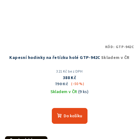
KÓD:
GTP-942C
Kapesní hodinky na řetízku holé GTP-942C
Skladem v ČR
321 Kč bez DPH
388 Kč
790 Kč
(–50 %)
Skladem v ČR
(9 ks)
Do košíku