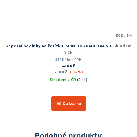
KÓD:
S-8
Kapesní hodinky na řetízku PARNÍ LOKOMOTIVA S-8
Skladem
v ČR
354 Kč bez DPH
428 Kč
780 Kč
(–45 %)
Skladem v ČR
(8 ks)
Průměrné
hodnocení
produktu
Do košíku
je
5,0
z
5
hvězdiček.
Podobné produkty