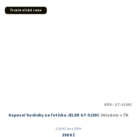
z
5
Trvale nízká cena
hvězdiček.
KÓD:
GT-5220C
Kapesní hodinky na řetízku JELEN GT-5220C
Skladem v ČR
329 Kč bez DPH
398 Kč