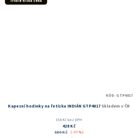
Trvale nízká cena
KÓD:
GTP4817
Kapesní hodinky na řetízku INDIÁN GTP4817
Skladem v ČR
354 Kč bez DPH
428 Kč
680 Kč
(–37 %)