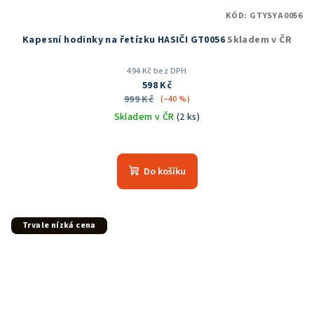
KÓD:
GTYSYA0056
Kapesní hodinky na řetízku HASIČI GT0056
Skladem v ČR
494 Kč bez DPH
598 Kč
999 Kč
(–40 %)
Skladem v ČR
(2 ks)
Průměrné
hodnocení
produktu
Do košíku
je
5,0
z
5
Trvale nízká cena
hvězdiček.