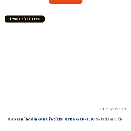
je
5,0
z
5
Trvale nízká cena
hvězdiček.
KÓD:
GTP-3503
Kapesní hodinky na řetízku RYBA GTP-3503
Skladem v ČR