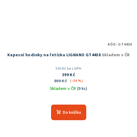
KÓD:
GT4438
Kapesní hodinky na řetízku LIGNANO GT4438
Skladem v ČR
330 Kč bez DPH
399 Kč
880 Kč
(–54 %)
Skladem v ČR
(9 ks)
Průměrné
hodnocení
produktu
Do košíku
je
5,0
z
5