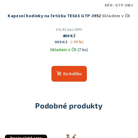
KÓD:
GTP-3952
Kapesní hodinky na řetízku TEXAS GTP-3952
Skladem v ČR
331 Kč bez DPH
400 Kč
999 Kč
(–59 %)
Skladem v ČR
(7 ks)
Průměrné
hodnocení
produktu
Do košíku
je
5,0
z
5
hvězdiček.
Podobné produkty