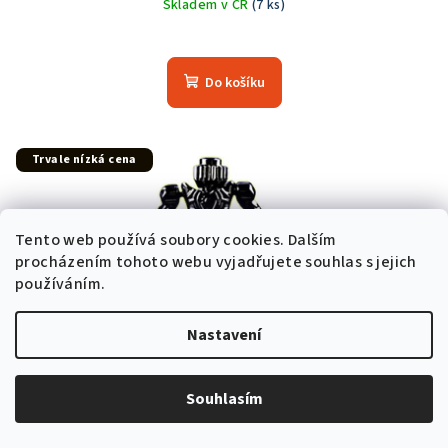
Skladem v ČR
(7 ks)
Průměrné
hodnocení
produktu
Do košíku
je
5,0
z
5
Trvale nízká cena
hvězdiček.
Tento web používá soubory cookies. Dalším
procházením tohoto webu vyjadřujete souhlas s jejich
používáním.
Nastavení
Souhlasím