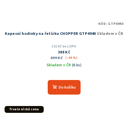
KÓD:
GTP4940
Kapesní hodinky na řetízku CHOPPER GTP4940
Skladem v ČR
321 Kč bez DPH
388 Kč
699 Kč
(–44 %)
Skladem v ČR
(6 ks)
Průměrné
hodnocení
produktu
Do košíku
je
5,0
z
5
Trvale nízká cena
hvězdiček.