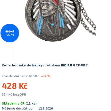
680 Kč
–37 %
Retro
hodinky do kapsy
s řetízkem
INDIÁN GTP4817
.
standardní cena:
680 Kč
–37 %
428 Kč
354 Kč bez DPH
Měrná
Skladem v ČR
(11 ks)
cena:
Můžeme doručit do:
12.8.2026