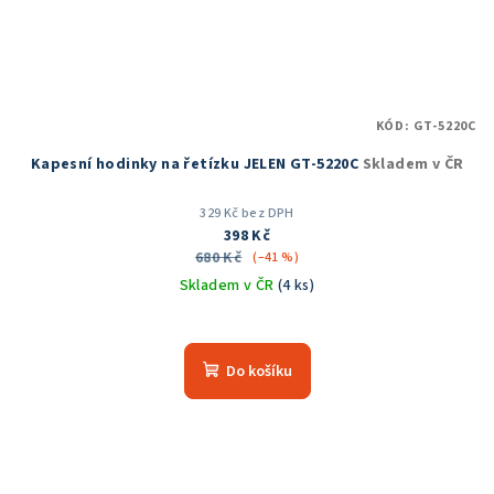
KÓD:
GT-5220C
Kapesní hodinky na řetízku JELEN GT-5220C
Skladem v ČR
329 Kč bez DPH
398 Kč
680 Kč
(–41 %)
Skladem v ČR
(4 ks)
Průměrné
hodnocení
produktu
Do košíku
je
5,0
z
5
hvězdiček.