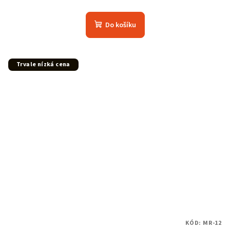
Do košíku
Trvale nízká cena
KÓD:
MR-12