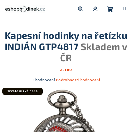
Přejít
na
obsah
Nákupní
Hledat
Přihlášení
Kapesní hodinky na řetízku
košík
INDIÁN GTP4817
Skladem v
ČR
ALTRO
Průměrné
1 hodnocení
Podrobnosti hodnocení
hodnocení
Trvale nízká cena
produktu
je
5,0
z
5
hvězdiček.