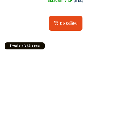
Skladem v ČR
(9 ks)
Do košíku
Trvale nízká cena