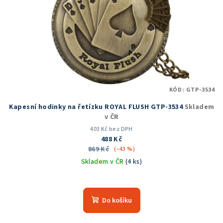
KÓD:
GTP-3534
Kapesní hodinky na řetízku ROYAL FLUSH GTP-3534
Skladem
v ČR
403 Kč bez DPH
488 Kč
869 Kč
(–43 %)
Skladem v ČR
(4 ks)
Průměrné
hodnocení
produktu
Do košíku
je
5,0