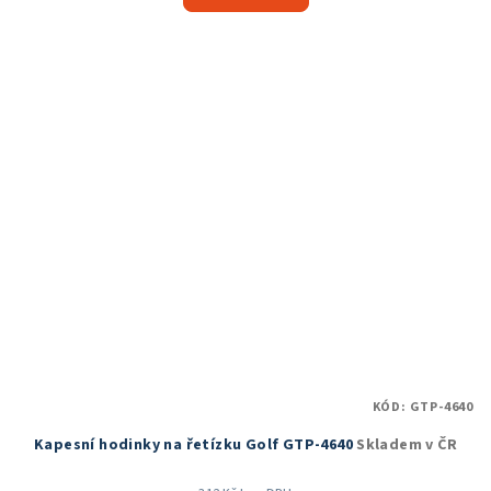
je
5,0
z
5
hvězdiček.
KÓD:
GTP-4640
Kapesní hodinky na řetízku Golf GTP-4640
Skladem v ČR