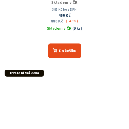
Skladem v ČR
385 Kč bez DPH
466 Kč
880 Kč
(–47 %)
Skladem v ČR
(9 ks)
Průměrné
hodnocení
produktu
Do košíku
je
5,0
z
5
Trvale nízká cena
hvězdiček.