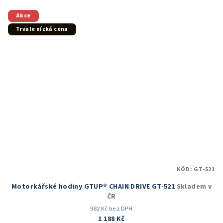
z
5
Akce
hvězdiček.
Trvale nízká cena
KÓD:
GT-521
Motorkářské hodiny GTUP® CHAIN DRIVE GT-521
Skladem v
ČR
982 Kč bez DPH
1 188 Kč