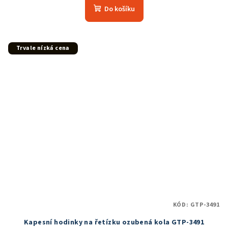
produktu
Do košíku
je
5,0
z
5
Trvale nízká cena
hvězdiček.
KÓD:
GTP-3491
Kapesní hodinky na řetízku ozubená kola GTP-3491