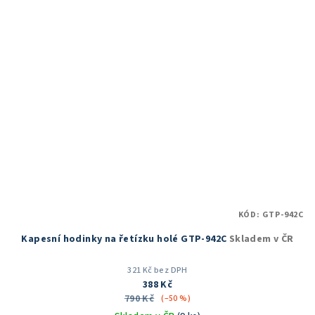
hvězdiček.
KÓD:
GTP-942C
Kapesní hodinky na řetízku holé GTP-942C
Skladem v ČR
321 Kč bez DPH
388 Kč
790 Kč
(–50 %)