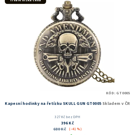
Trvale nízká cena
KÓD:
GT0005
Kapesní hodinky na řetízku SKULL GUN GT0005
Skladem v ČR
327 Kč bez DPH
396 Kč
680 Kč
(–41 %)