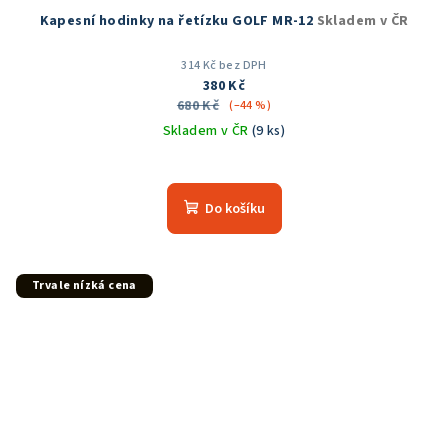
Kapesní hodinky na řetízku GOLF MR-12
Skladem v ČR
314 Kč bez DPH
380 Kč
680 Kč
(–44 %)
Skladem v ČR
(9 ks)
Do košíku
Trvale nízká cena