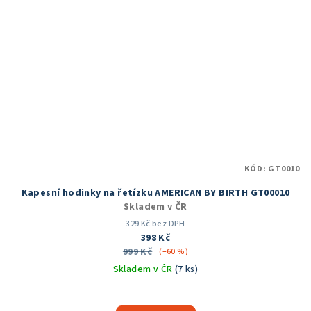
KÓD:
GT0010
Kapesní hodinky na řetízku AMERICAN BY BIRTH GT00010
Skladem v ČR
329 Kč bez DPH
398 Kč
999 Kč
(–60 %)
Skladem v ČR
(7 ks)
Průměrné
hodnocení