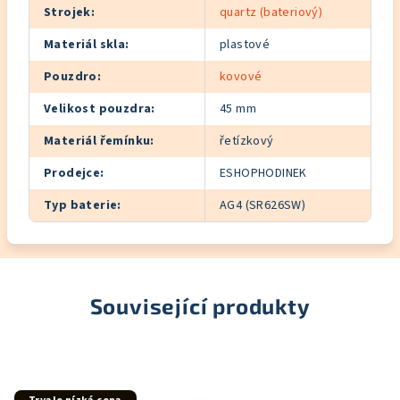
Strojek
:
quartz (bateriový)
Materiál skla
:
plastové
Pouzdro
:
kovové
Velikost pouzdra
:
45 mm
Materiál řemínku
:
řetízkový
Prodejce
:
ESHOPHODINEK
Typ baterie
:
AG4 (SR626SW)
Související produkty