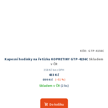
KÓD:
GTP-4156C
Kapesní hodinky na řetízku KOPRETINY GTP-4156C
Skladem
v ČR
358 Kč bez DPH
433 Kč
899 Kč
(–51 %)
Skladem v ČR
(2 ks)
Průměrné
hodnocení
produktu
Do košíku