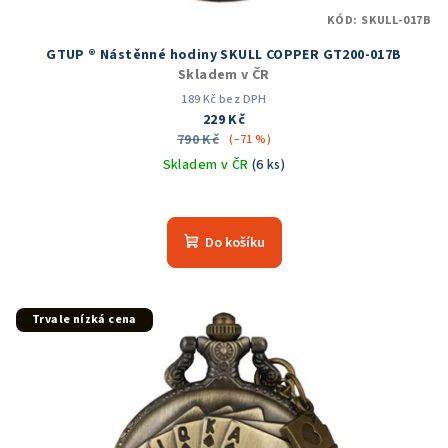
KÓD:
SKULL-017B
GTUP ® Nástěnné hodiny SKULL COPPER GT200-017B
Skladem v ČR
189 Kč bez DPH
229 Kč
790 Kč
(–71 %)
Skladem v ČR
(6 ks)
Průměrné
hodnocení
produktu
Do košíku
je
5,0
z
5
Trvale nízká cena
hvězdiček.