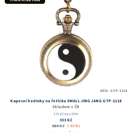
Trvale nízká cena
KÓD:
GTP-1118
Kapesní hodinky na řetízku SMALL JING JANG GTP-1118
Skladem v ČR
275 Kč bez DPH
333 Kč
880 Kč
(–62 %)