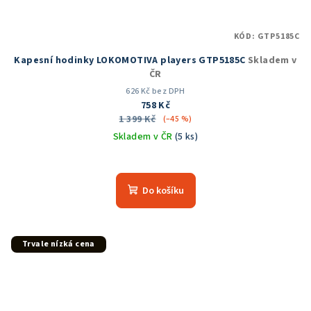
KÓD:
GTP5185C
Kapesní hodinky LOKOMOTIVA players GTP5185C
Skladem v
ČR
626 Kč bez DPH
758 Kč
1 399 Kč
(–45 %)
Skladem v ČR
(5 ks)
Průměrné
hodnocení
produktu
Do košíku
je
5,0
z
5
Trvale nízká cena
hvězdiček.