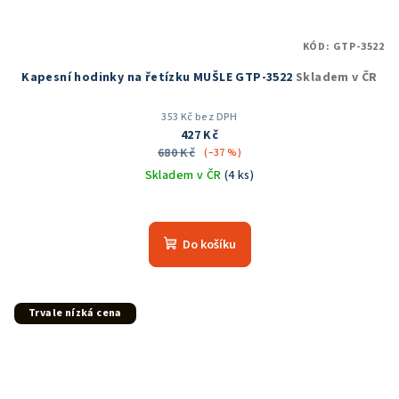
KÓD:
GTP-3522
Kapesní hodinky na řetízku MUŠLE GTP-3522
Skladem v ČR
353 Kč bez DPH
427 Kč
680 Kč
(–37 %)
Skladem v ČR
(4 ks)
Průměrné
hodnocení
produktu
Do košíku
je
5,0
z
5
Trvale nízká cena
hvězdiček.