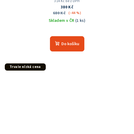
314 Kč bez DPH
380 Kč
680 Kč
(–44 %)
Skladem v ČR
(1 ks)
Do košíku
Trvale nízká cena