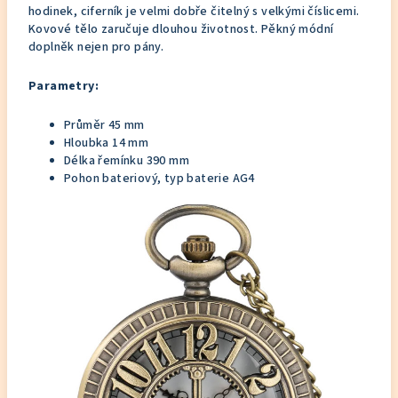
hodinek, ciferník je velmi dobře čitelný s velkými číslicemi.
Kovové tělo zaručuje dlouhou životnost. Pěkný módní
doplněk nejen pro pány.
Parametry:
Průměr 45 mm
Hloubka 14 mm
Délka řemínku 390 mm
Pohon bateriový, typ baterie AG4