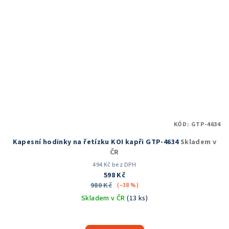
KÓD:
GTP-4634
Kapesní hodinky na řetízku KOI kapři GTP-4634
Skladem v
ČR
494 Kč bez DPH
598 Kč
980 Kč
(–38 %)
Skladem v ČR
(13 ks)
Průměrné
hodnocení