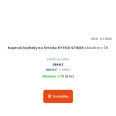
KÓD:
GT4335
Kapesní hodinky na řetízku KYTICE GT4335
Skladem v ČR
330 Kč bez DPH
399 Kč
880 Kč
(–54 %)
Skladem v ČR
(8 ks)
Průměrné
hodnocení
produktu
Do košíku
je
5,0
z
5