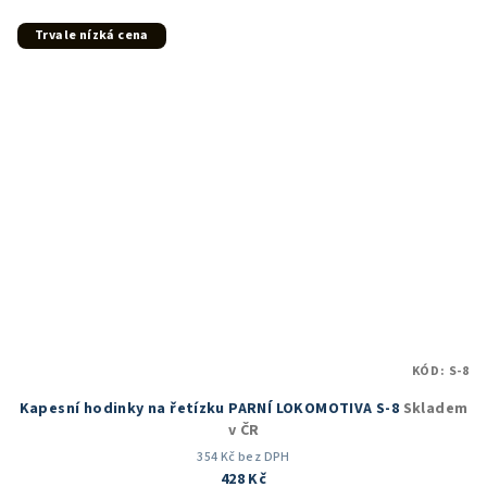
z
5
Trvale nízká cena
hvězdiček.
KÓD:
S-8
Kapesní hodinky na řetízku PARNÍ LOKOMOTIVA S-8
Skladem
v ČR
354 Kč bez DPH
428 Kč