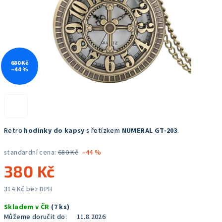
680 Kč
–44 %
Retro
hodinky do kapsy
s řetízkem
NUMERAL GT-203
.
standardní cena:
680 Kč
–44 %
380 Kč
314 Kč bez DPH
Měrná
Skladem v ČR
(7 ks)
cena:
Můžeme doručit do:
11.8.2026