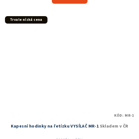
je
5,0
z
5
Trvale nízká cena
hvězdiček.
KÓD:
MR-1
Kapesní hodinky na řetízku VYSÍLAČ MR-1
Skladem v ČR