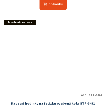
produktu
Do košíku
je
5,0
z
5
Trvale nízká cena
hvězdiček.
KÓD:
GTP-3491
Kapesní hodinky na řetízku ozubená kola GTP-3491