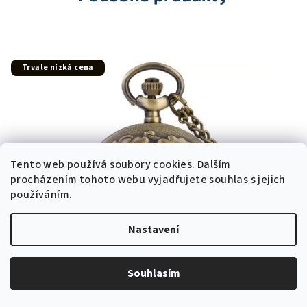
Trvale nízká cena
Tento web používá soubory cookies. Dalším
procházením tohoto webu vyjadřujete souhlas s jejich
používáním.
Nastavení
Souhlasím
KÓD:
GT0004
Kapesní hodinky na řetízku LETADLO GT0004
Skladem v ČR