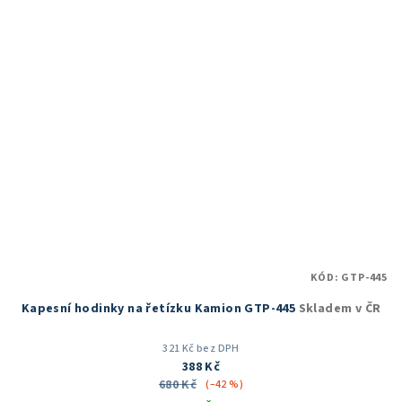
hvězdiček.
KÓD:
GTP-445
Kapesní hodinky na řetízku Kamion GTP-445
Skladem v ČR
321 Kč bez DPH
388 Kč
680 Kč
(–42 %)