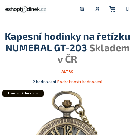
Přejít
na
obsah
Nákupní
Hledat
Přihlášení
Kapesní hodinky na řetízku
košík
NUMERAL GT-203
Skladem
v ČR
ALTRO
Průměrné
2 hodnocení
Podrobnosti hodnocení
hodnocení
Trvale nízká cena
produktu
je
5,0
z
5
hvězdiček.