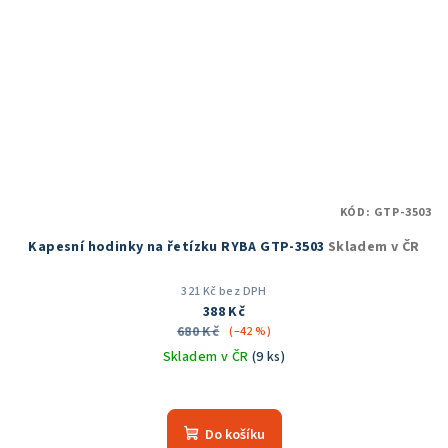
KÓD:
GTP-3503
Kapesní hodinky na řetízku RYBA GTP-3503
Skladem v ČR
321 Kč bez DPH
388 Kč
680 Kč
(–42 %)
Skladem v ČR
(9 ks)
Průměrné
hodnocení
produktu
Do košíku