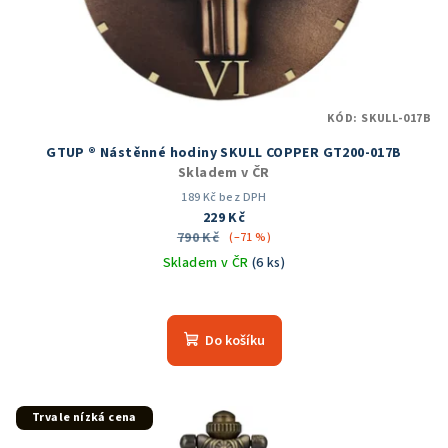
KÓD:
SKULL-017B
GTUP ® Nástěnné hodiny SKULL COPPER GT200-017B
Skladem v ČR
189 Kč bez DPH
229 Kč
790 Kč
(–71 %)
Skladem v ČR
(6 ks)
Průměrné
hodnocení
produktu
Do košíku
je
5,0
z
5
Trvale nízká cena
hvězdiček.