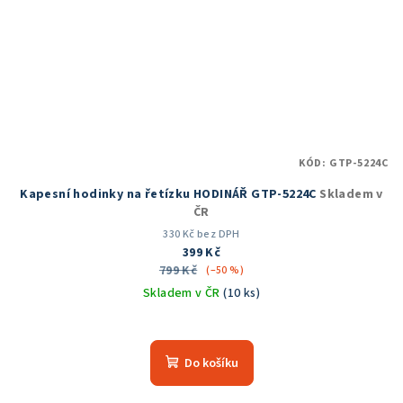
KÓD:
GTP-5224C
Kapesní hodinky na řetízku HODINÁŘ GTP-5224C
Skladem v
ČR
330 Kč bez DPH
399 Kč
799 Kč
(–50 %)
Skladem v ČR
(10 ks)
Průměrné
hodnocení
produktu
Do košíku
je
5,0