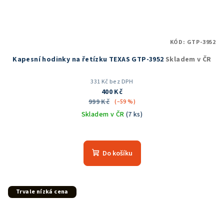
KÓD:
GTP-3952
Kapesní hodinky na řetízku TEXAS GTP-3952
Skladem v ČR
331 Kč bez DPH
400 Kč
999 Kč
(–59 %)
Skladem v ČR
(7 ks)
Průměrné
hodnocení
produktu
Do košíku
je
5,0
z
5
Trvale nízká cena
hvězdiček.