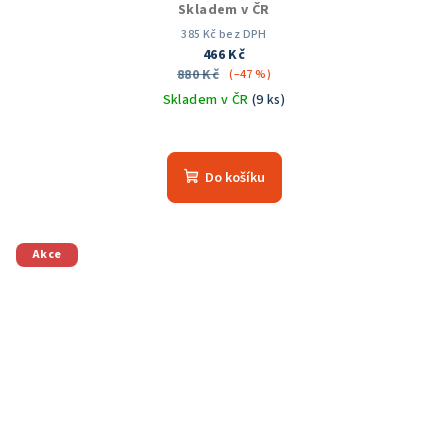
Skladem v ČR
385 Kč bez DPH
466 Kč
880 Kč
(–47 %)
Skladem v ČR
(9 ks)
Průměrné
hodnocení
produktu
Do košíku
je
5,0
z
5
Akce
hvězdiček.