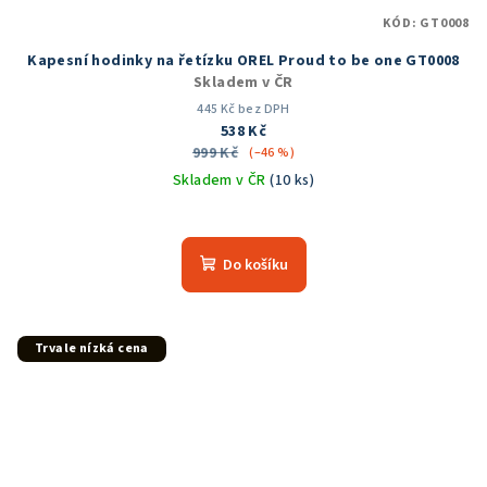
KÓD:
GT0008
Kapesní hodinky na řetízku OREL Proud to be one GT0008
Skladem v ČR
445 Kč bez DPH
538 Kč
999 Kč
(–46 %)
Skladem v ČR
(10 ks)
Průměrné
hodnocení
produktu
Do košíku
je
5,0
z
5
Trvale nízká cena
hvězdiček.