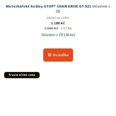
Motorkářské hodiny GTUP® CHAIN DRIVE GT-521
Skladem v
ČR
982 Kč bez DPH
1 188 Kč
2 800 Kč
(–57 %)
Skladem v ČR
(20 ks)
Průměrné
hodnocení
produktu
Do košíku
je
5,0
z
5
Trvale nízká cena
hvězdiček.