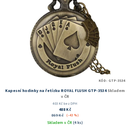
KÓD:
GTP-3534
Kapesní hodinky na řetízku ROYAL FLUSH GTP-3534
Skladem
v ČR
403 Kč bez DPH
488 Kč
869 Kč
(–43 %)
Skladem v ČR
(4 ks)