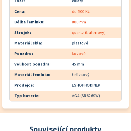
Tvar
:
kulatý
Cena
:
do 500 Kč
Délka řemínku
:
800 mm
Strojek
:
quartz (bateriový)
Materiál skla
:
plastové
Pouzdro
:
kovové
Velikost pouzdra
:
45 mm
Materiál řemínku
:
řetízkový
Prodejce
:
ESHOPHODINEK
Typ baterie
:
AG4 (SR626SW)
Související produkty