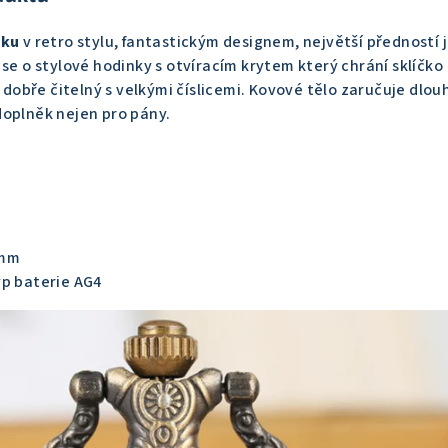
zku
v retro stylu, fantastickým designem, největší předností 
 se o stylové hodinky s otvíracím krytem který chrání sklíčko
i dobře čitelný s velkými číslicemi. Kovové tělo zaručuje dlo
doplněk nejen pro pány.
 mm
yp baterie AG4