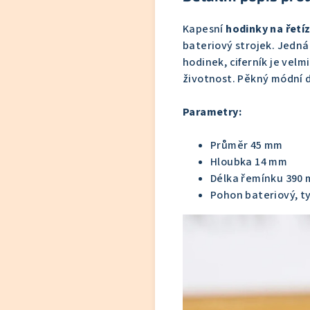
Kapesní
hodinky na řetí
bateriový strojek. Jedná
hodinek, ciferník je velm
životnost. Pěkný módní 
Parametry:
Průměr 45 mm
Hloubka 14 mm
Délka řemínku 390
Pohon bateriový, t