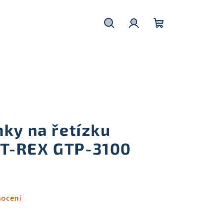
Hledat
Přihlášení
Nákupní
košík
ky na řetízku
T-REX GTP-3100
nocení