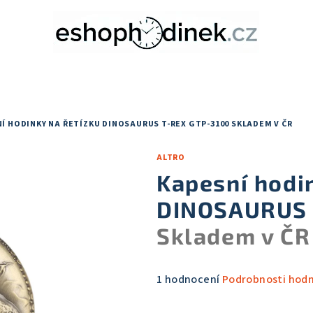
Í HODINKY NA ŘETÍZKU DINOSAURUS T-REX GTP-3100
SKLADEM V ČR
ALTRO
Kapesní hodin
DINOSAURUS 
Skladem v ČR
Průměrné
1 hodnocení
Podrobnosti hod
hodnocení
produktu