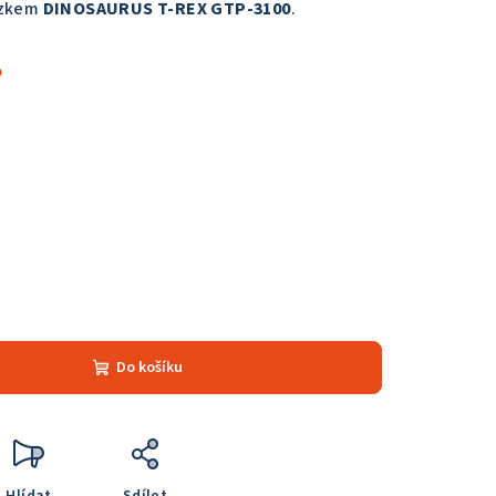
ízkem
DINOSAURUS T-REX GTP-3100
.
%
Do košíku