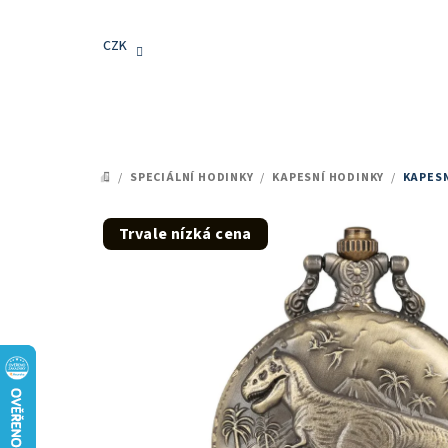
Přejít
na
CZK
obsah
/
SPECIÁLNÍ HODINKY
/
KAPESNÍ HODINKY
/
KAPESN
DOMŮ
Trvale nízká cena