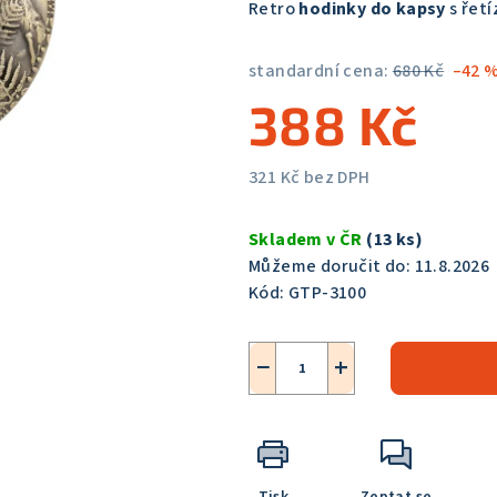
Retro
hodinky do kapsy
s řet
je
5,0
standardní cena:
680 Kč
–42 
z
388 Kč
5
hvězdiček.
321 Kč bez DPH
Měrná
cena:
Skladem v ČR
(13 ks)
Můžeme doručit do:
11.8.2026
Kód:
GTP-3100
−
+