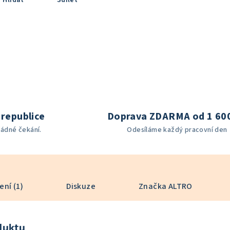
Hlídat
Sdílet
republice
Doprava ZDARMA od 1 60
žádné čekání.
Odesíláme každý pracovní den
ní (1)
Diskuze
Značka
ALTRO
duktu