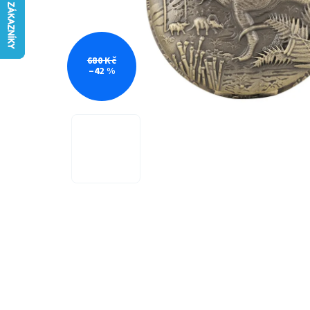
680 Kč
–42 %