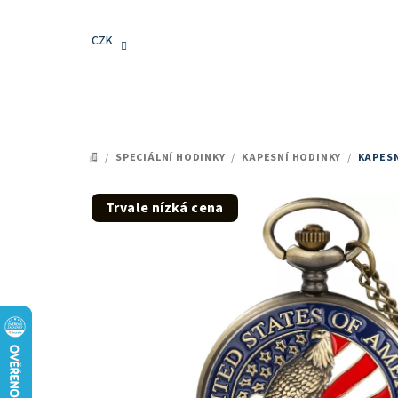
Přejít
na
CZK
obsah
/
SPECIÁLNÍ HODINKY
/
KAPESNÍ HODINKY
/
KAPESN
DOMŮ
Trvale nízká cena