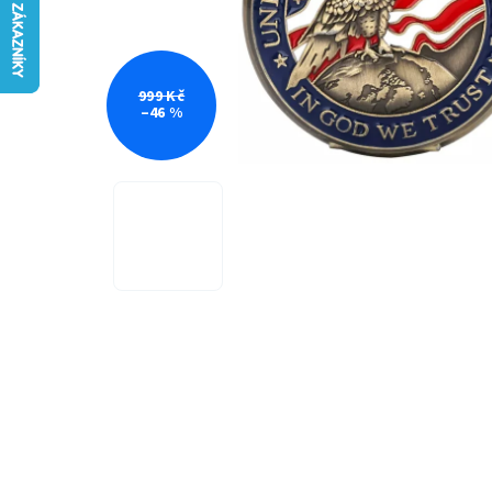
999 Kč
–46 %