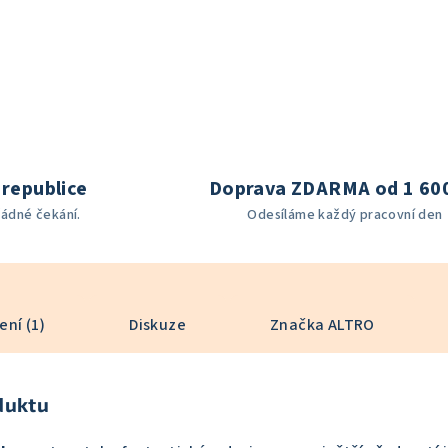
republice
Doprava ZDARMA od 1 60
žádné čekání.
Odesíláme každý pracovní den
ní (1)
Diskuze
Značka
ALTRO
duktu