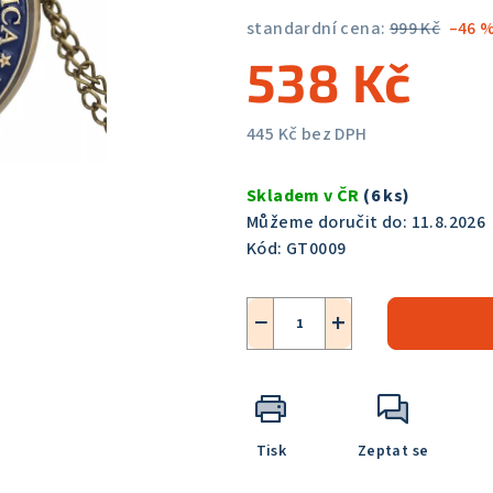
5,0
standardní cena:
999 Kč
–46 
z
538 Kč
5
hvězdiček.
445 Kč bez DPH
Měrná
cena:
Skladem v ČR
(6 ks)
Můžeme doručit do:
11.8.2026
Kód:
GT0009
−
+
Tisk
Zeptat se