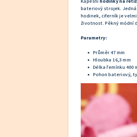
Kapesní
hodinky na řetí
bateriový strojek. Jedná
hodinek, ciferník je velm
životnost. Pěkný módní 
Parametry:
Průměr 47 mm
Hloubka 16,3 mm
Délka řemínku 400
Pohon bateriový, t