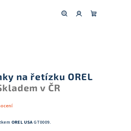
Hledat
Přihlášení
Nákupní
košík
nky na řetízku OREL
Skladem v ČR
nocení
ízkem
OREL USA
GT0009.