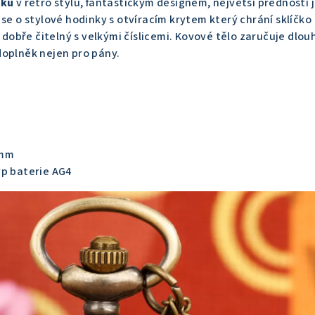
zku
v retro stylu, fantastickým designem, největší předností 
 se o stylové hodinky s otvíracím krytem který chrání sklíčko
i dobře čitelný s velkými číslicemi. Kovové tělo zaručuje dlo
doplněk nejen pro pány.
 mm
yp baterie AG4