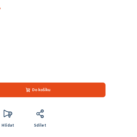
%
Do košíku
Hlídat
Sdílet