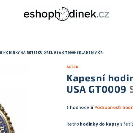
Í HODINKY NA ŘETÍZKU OREL USA GT0009
SKLADEM V ČR
ALTRO
Kapesní hodi
USA GT0009
Průměrné
1 hodnocení
Podrobnosti hod
hodnocení
produktu
Retro
hodinky do kapsy
s řet
je