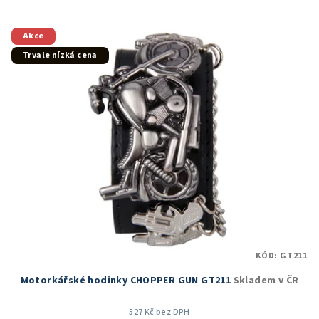
5,0
z
5
Akce
hvězdiček.
Trvale nízká cena
KÓD:
GT211
Motorkářské hodinky CHOPPER GUN GT211
Skladem v ČR
527 Kč bez DPH