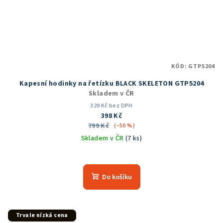
KÓD:
GTP5204
Kapesní hodinky na řetízku BLACK SKELETON GTP5204
Skladem v ČR
329 Kč bez DPH
398 Kč
799 Kč
(–50 %)
Skladem v ČR
(7 ks)
Průměrné
hodnocení
produktu
Do košíku
je
5,0
z
5
Trvale nízká cena