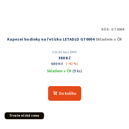
KÓD:
GT0004
Kapesní hodinky na řetízku LETADLO GT0004
Skladem v ČR
321 Kč bez DPH
388 Kč
680 Kč
(–42 %)
Skladem v ČR
(9 ks)
Průměrné
hodnocení
produktu
Do košíku
je
5,0
z
5
Trvale nízká cena
hvězdiček.