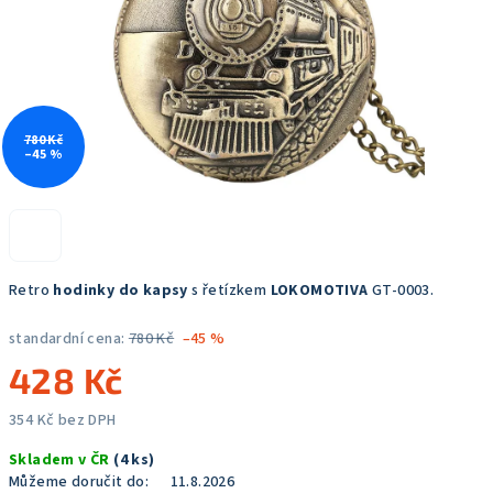
780 Kč
–45 %
Retro
hodinky do kapsy
s řetízkem
LOKOMOTIVA
GT-0003.
standardní cena:
780 Kč
–45 %
428 Kč
354 Kč bez DPH
Měrná
Skladem v ČR
(4 ks)
cena:
Můžeme doručit do:
11.8.2026