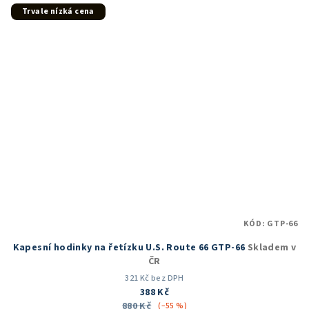
Trvale nízká cena
KÓD:
GTP-66
Kapesní hodinky na řetízku U.S. Route 66 GTP-66
Skladem v
ČR
321 Kč bez DPH
388 Kč
880 Kč
(–55 %)