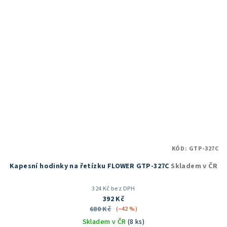
hvězdiček.
KÓD:
GTP-327C
Kapesní hodinky na řetízku FLOWER GTP-327C
Skladem v ČR
324 Kč bez DPH
392 Kč
680 Kč
(–42 %)
Skladem v ČR
(8 ks)