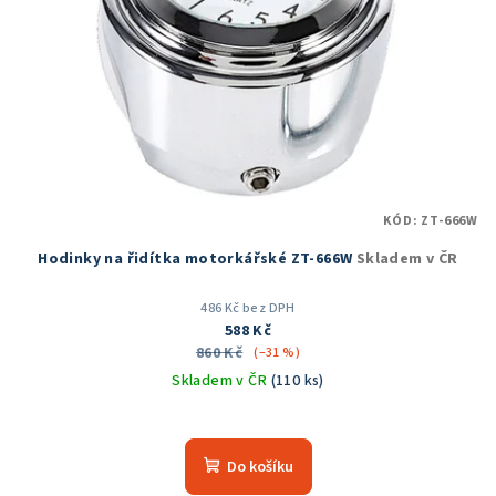
KÓD:
ZT-666W
Hodinky na řidítka motorkářské ZT-666W
Skladem v ČR
486 Kč bez DPH
588 Kč
860 Kč
(–31 %)
Skladem v ČR
(110 ks)
Průměrné
hodnocení
produktu
Do košíku
je