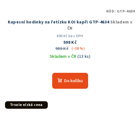
KÓD:
GTP-4634
Kapesní hodinky na řetízku KOI kapři GTP-4634
Skladem v
ČR
494 Kč bez DPH
598 Kč
980 Kč
(–38 %)
Skladem v ČR
(13 ks)
Průměrné
hodnocení
produktu
Do košíku
je
5,0
z
5
Trvale nízká cena
hvězdiček.