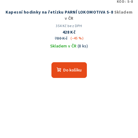
KÓD:
S-8
Kapesní hodinky na řetízku PARNÍ LOKOMOTIVA S-8
Skladem
v ČR
354 Kč bez DPH
428 Kč
780 Kč
(–45 %)
Skladem v ČR
(8 ks)
Průměrné
hodnocení
produktu
Do košíku
je
5,0
z
5
hvězdiček.