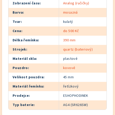
Zobrazení času
:
Analog (ručičky)
Barva
:
mosazná
Tvar
:
kulatý
Cena
:
do 500 Kč
Délka řemínku
:
390 mm
Strojek
:
quartz (bateriový)
Materiál skla
:
plastové
Pouzdro
:
kovové
Velikost pouzdra
:
45 mm
Materiál řemínku
:
řetízkový
Prodejce
:
ESHOPHODINEK
Typ baterie
:
AG4 (SR626SW)