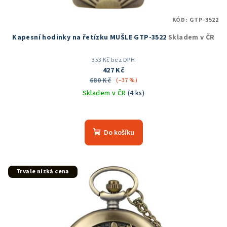
KÓD:
GTP-3522
Kapesní hodinky na řetízku MUŠLE GTP-3522
Skladem v ČR
353 Kč bez DPH
427 Kč
680 Kč
(–37 %)
Skladem v ČR
(4 ks)
Průměrné
hodnocení
produktu
Do košíku
je
5,0
z
5
Trvale nízká cena
hvězdiček.