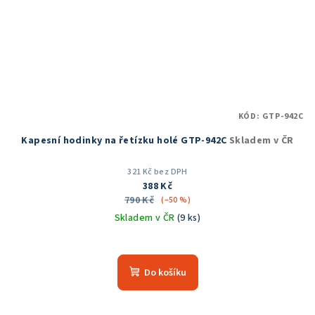
KÓD:
GTP-942C
Kapesní hodinky na řetízku holé GTP-942C
Skladem v ČR
321 Kč bez DPH
388 Kč
790 Kč
(–50 %)
Skladem v ČR
(9 ks)
Do košíku