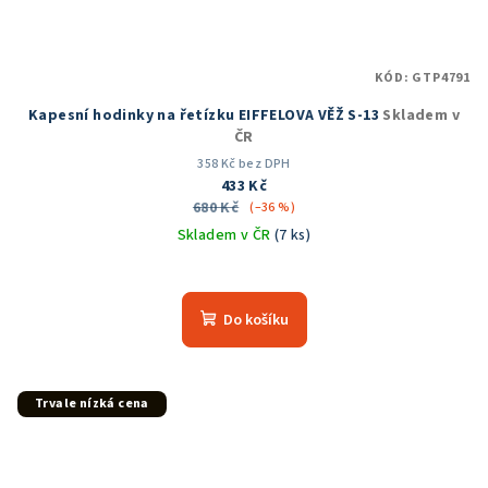
KÓD:
GTP4791
Kapesní hodinky na řetízku EIFFELOVA VĚŽ S-13
Skladem v
ČR
358 Kč bez DPH
433 Kč
680 Kč
(–36 %)
Skladem v ČR
(7 ks)
Průměrné
hodnocení
produktu
Do košíku
je
5,0
z
5
Trvale nízká cena
hvězdiček.