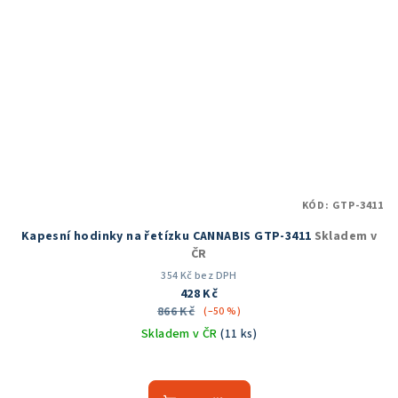
KÓD:
GTP-3411
Kapesní hodinky na řetízku CANNABIS GTP-3411
Skladem v
ČR
354 Kč bez DPH
428 Kč
866 Kč
(–50 %)
Skladem v ČR
(11 ks)
Průměrné
hodnocení
produktu