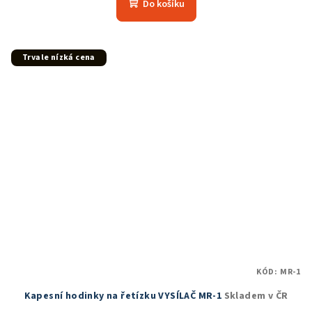
Do košíku
je
5,0
z
5
Trvale nízká cena
hvězdiček.
KÓD:
MR-1
Kapesní hodinky na řetízku VYSÍLAČ MR-1
Skladem v ČR