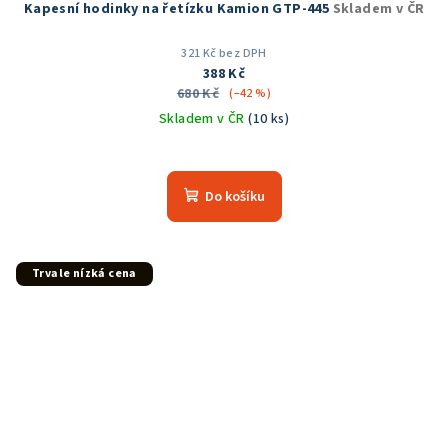
Kapesní hodinky na řetízku Kamion GTP-445
Skladem v ČR
321 Kč bez DPH
388 Kč
680 Kč
(–42 %)
Skladem v ČR
(10 ks)
Do košíku
Trvale nízká cena