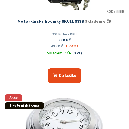
KÓD:
888B
Motorkářské hodinky SKULL 888B
Skladem v ČR
321 Kč bez DPH
388 Kč
490 Kč
(–20 %)
Skladem v ČR
(9 ks)
Průměrné
hodnocení
produktu
Do košíku
je
5,0
z
5
Akce
hvězdiček.
Trvale nízká cena