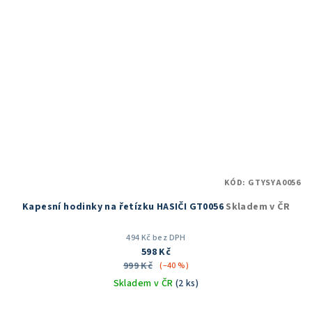
KÓD:
GTYSYA0056
Kapesní hodinky na řetízku HASIČI GT0056
Skladem v ČR
494 Kč bez DPH
598 Kč
999 Kč
(–40 %)
Skladem v ČR
(2 ks)
Průměrné