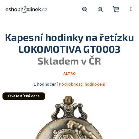
Přejít
na
obsah
Nákupní
Hledat
Přihlášení
Kapesní hodinky na řetízku
košík
LOKOMOTIVA GT0003
Skladem v ČR
ALTRO
Průměrné
1 hodnocení
Podrobnosti hodnocení
hodnocení
Trvale nízká cena
produktu
je
5,0
z
5
hvězdiček.