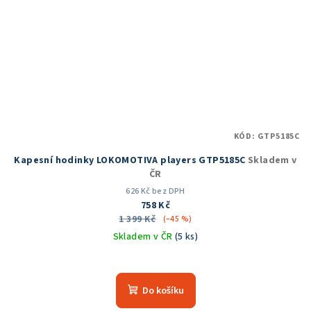
KÓD:
GTP5185C
Kapesní hodinky LOKOMOTIVA players GTP5185C
Skladem v
ČR
626 Kč bez DPH
758 Kč
1 399 Kč
(–45 %)
Skladem v ČR
(5 ks)
Průměrné
hodnocení
produktu
Do košíku
je