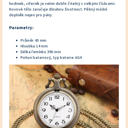
hodinek, ciferník je velmi dobře čitelný s velkými číslicemi.
Kovové tělo zaručuje dlouhou životnost. Pěkný módní
doplněk nejen pro pány.
Parametry:
Průměr 45 mm
Hloubka 14 mm
Délka řemínku 390 mm
Pohon bateriový, typ baterie AG4