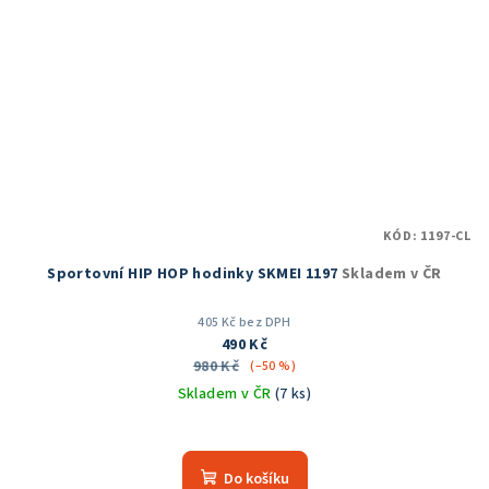
KÓD:
1197-CL
Sportovní HIP HOP hodinky SKMEI 1197
Skladem v ČR
405 Kč bez DPH
490 Kč
980 Kč
(–50 %)
Skladem v ČR
(7 ks)
Průměrné
hodnocení
produktu
Do košíku