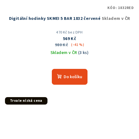
KÓD:
1832RED
Digitální hodinky SKMEI 5 BAR 1832 červené
Skladem v ČR
470 Kč bez DPH
569 Kč
980 Kč
(–41 %)
Skladem v ČR
(3 ks)
Průměrné
hodnocení
produktu
Do košíku
je
5,0
z
5
Trvale nízká cena
hvězdiček.