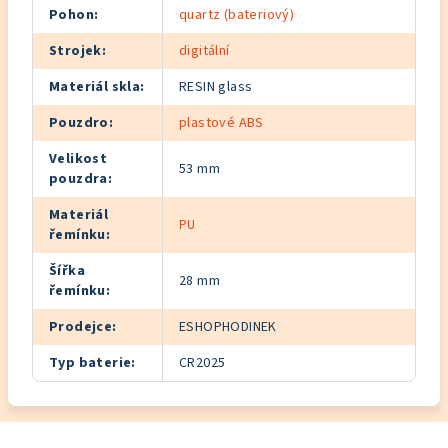
Pohon
:
quartz (bateriový)
Strojek
:
digitální
Materiál skla
:
RESIN glass
Pouzdro
:
plastové ABS
Velikost
53 mm
pouzdra
:
Materiál
PU
řemínku
:
Šířka
28 mm
řemínku
:
Prodejce
:
ESHOPHODINEK
Typ baterie
:
CR2025