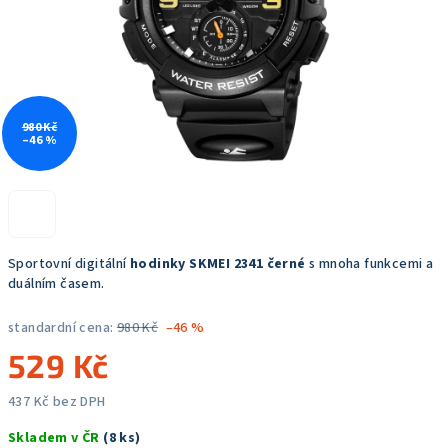
980 Kč
–46 %
Sportovní digitální
hodinky SKMEI 2341 černé
s mnoha funkcemi a
duálním časem.
standardní cena:
980 Kč
–46 %
529 Kč
437 Kč bez DPH
Měrná
Skladem v ČR
(8 ks)
cena: