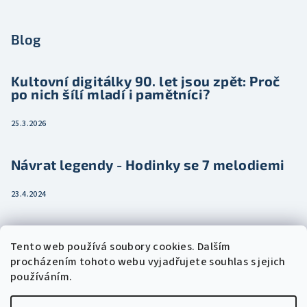
Blog
Kultovní digitálky 90. let jsou zpět: Proč
po nich šílí mladí i pamětníci?
25.3.2026
Návrat legendy - Hodinky se 7 melodiemi
23.4.2024
Jak vybrat dámské hodinky pro ženu třeba
Tento web používá soubory cookies. Dalším
jako dárek
procházením tohoto webu vyjadřujete souhlas s jejich
používáním.
15.2.2024