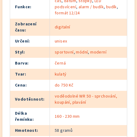
čas
,
datum
,
stopky
,
LED
Funkce
:
podsvícení
,
alarm / budík
,
budík
,
formát 12/24
Zobrazení
digitalní
času
:
Určení
:
unisex
Styl
:
sportovní
,
módní
,
moderní
Barva
:
černá
Tvar
:
kulatý
Cena
:
do 750 Kč
voděodolné WR 50 - sprchování,
Vodotěsnost
:
koupání, plavání
Délka
160 - 230 mm
řemínku
:
Hmotnost
:
58 gramů