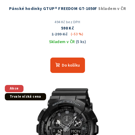
Pánské hodinky GTUP® FREEDOM GT-1050F
Skladem v ČR
494 Kč bez DPH
598 Kč
1 299 Kč
(–53 %)
Skladem v ČR
(5 ks)
Průměrné
hodnocení
produktu
Do košíku
je
5,0
z
5
Akce
hvězdiček.
Trvale nízká cena