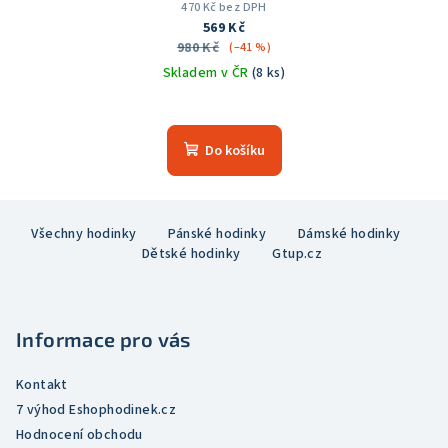
470 Kč bez DPH
569 Kč
980 Kč
(–41 %)
Skladem v ČR
(8 ks)
Průměrné
hodnocení
produktu
Do košíku
je
5,0
z
Z
5
Všechny hodinky
Pánské hodinky
Dámské hodinky
á
hvězdiček.
Dětské hodinky
Gtup.cz
p
a
t
Informace pro vás
í
Kontakt
7 výhod Eshophodinek.cz
Hodnocení obchodu