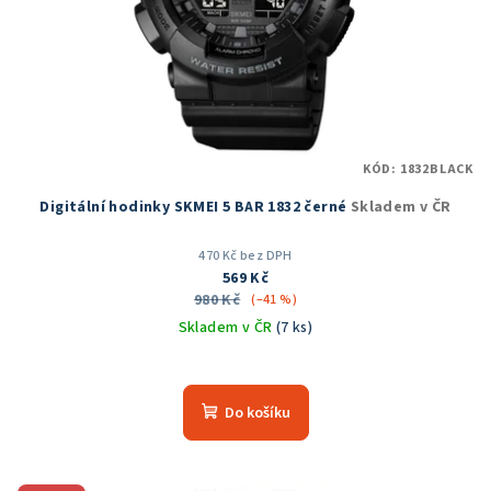
KÓD:
1832BLACK
Digitální hodinky SKMEI 5 BAR 1832 černé
Skladem v ČR
470 Kč bez DPH
569 Kč
980 Kč
(–41 %)
Skladem v ČR
(7 ks)
Průměrné
hodnocení
produktu
Do košíku
je
5,0
z