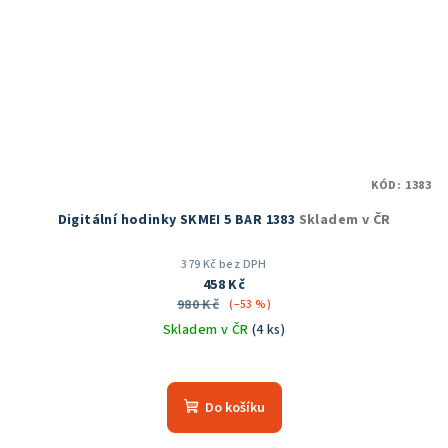
KÓD:
1383
Digitální hodinky SKMEI 5 BAR 1383
Skladem v ČR
379 Kč bez DPH
458 Kč
980 Kč
(–53 %)
Skladem v ČR
(4 ks)
Průměrné
hodnocení
produktu
Do košíku
je
5,0