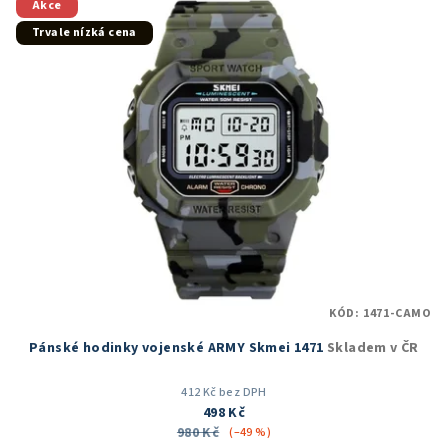
5
Akce
hvězdiček.
Trvale nízká cena
KÓD:
1471-CAMO
Pánské hodinky vojenské ARMY Skmei 1471
Skladem v ČR
412 Kč bez DPH
498 Kč
980 Kč
(–49 %)