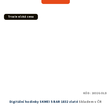
je
5,0
z
5
Trvale nízká cena
hvězdiček.
KÓD:
1832GOLD
Digitální hodinky SKMEI 5 BAR 1832 zlaté
Skladem v ČR