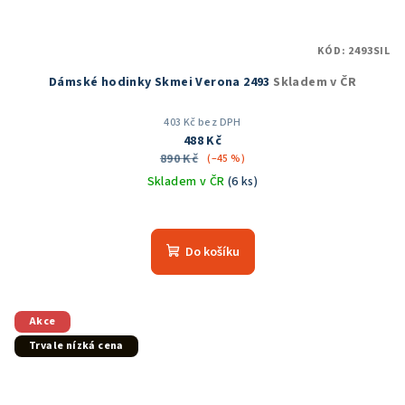
KÓD:
2493SIL
Dámské hodinky Skmei Verona 2493
Skladem v ČR
403 Kč bez DPH
488 Kč
890 Kč
(–45 %)
Skladem v ČR
(6 ks)
Průměrné
hodnocení
produktu
Do košíku
je
5,0
z
5
Akce
hvězdiček.
Trvale nízká cena