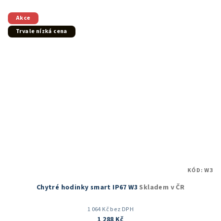
z
5
Akce
hvězdiček.
Trvale nízká cena
KÓD:
W3
Chytré hodinky smart IP67 W3
Skladem v ČR
1 064 Kč bez DPH
1 288 Kč