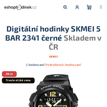
Přejít
na
obsah
Nákupní
Hledat
Přihlášení
Digitální hodinky SKMEI 5
košík
BAR 2341 černé
Skladem v
ČR
SKMEI
Průměrné
1 hodnocení
Podrobnosti hodnocení
hodnocení
Akce
produktu
je
Trvale nízká cena
5,0
z
5
hvězdiček.