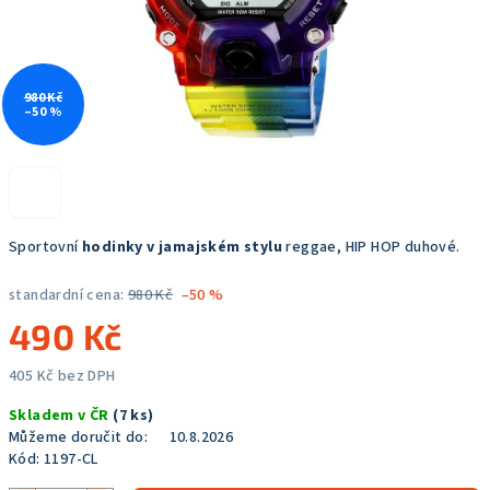
980 Kč
–50 %
Sportovní
hodinky v jamajském stylu
reggae, HIP HOP duhové.
standardní cena:
980 Kč
–50 %
490 Kč
405 Kč bez DPH
Měrná
Skladem v ČR
(7 ks)
cena:
Můžeme doručit do:
10.8.2026
Kód:
1197-CL