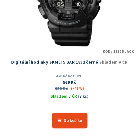
KÓD:
1832BLACK
Digitální hodinky SKMEI 5 BAR 1832 černé
Skladem v ČR
470 Kč bez DPH
569 Kč
980 Kč
(–41 %)
Skladem v ČR
(7 ks)
Průměrné
hodnocení
produktu
Do košíku
je
5,0
z