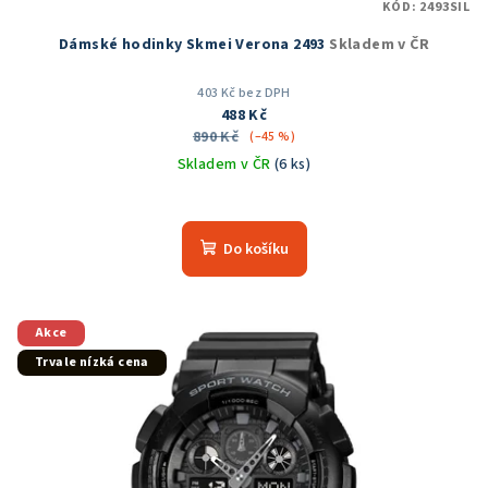
KÓD:
2493SIL
Dámské hodinky Skmei Verona 2493
Skladem v ČR
403 Kč bez DPH
488 Kč
890 Kč
(–45 %)
Skladem v ČR
(6 ks)
Průměrné
hodnocení
produktu
Do košíku
je
5,0
z
5
Akce
hvězdiček.
Trvale nízká cena