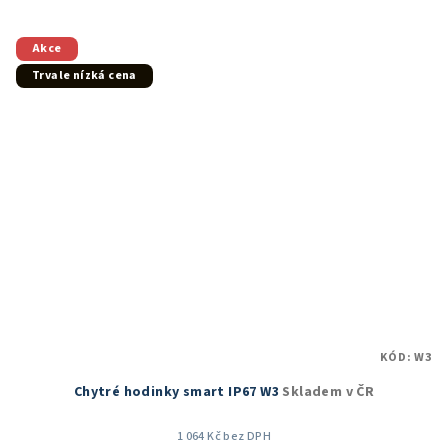
5,0
z
5
Akce
hvězdiček.
Trvale nízká cena
KÓD:
W3
Chytré hodinky smart IP67 W3
Skladem v ČR
1 064 Kč bez DPH