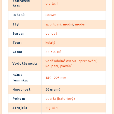
Zobrazení
digitalní
času
:
Určení
:
unisex
Styl
:
sportovní
,
módní
,
moderní
Barva
:
duhová
Tvar
:
kulatý
Cena
:
do 500 Kč
voděodolné WR 50 - sprchování,
Vodotěsnost
:
koupání, plavání
Délka
150 - 225 mm
řemínku
:
Hmotnost
:
56 gramů
Pohon
:
quartz (bateriový)
Strojek
:
digitální