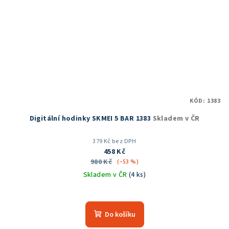
KÓD:
1383
Digitální hodinky SKMEI 5 BAR 1383
Skladem v ČR
379 Kč bez DPH
458 Kč
980 Kč
(–53 %)
Skladem v ČR
(4 ks)
Průměrné
hodnocení
produktu
Do košíku
je