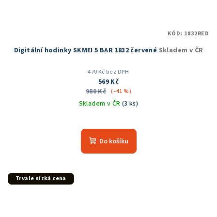
KÓD:
1832RED
Digitální hodinky SKMEI 5 BAR 1832 červené
Skladem v ČR
470 Kč bez DPH
569 Kč
980 Kč
(–41 %)
Skladem v ČR
(3 ks)
Průměrné
hodnocení
produktu
Do košíku
je
5,0
z
5
Trvale nízká cena
hvězdiček.