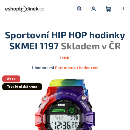
Přejít
na
obsah
Nákupní
Hledat
Přihlášení
Sportovní HIP HOP hodinky
košík
SKMEI 1197
Skladem v ČR
SKMEI
Průměrné
1 hodnocení
Podrobnosti hodnocení
hodnocení
Akce
produktu
je
Trvale nízká cena
5,0
z
5
hvězdiček.