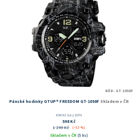
KÓD:
GT-1050F
Pánské hodinky GTUP® FREEDOM GT-1050F
Skladem v ČR
494 Kč bez DPH
598 Kč
1 299 Kč
(–53 %)
Skladem v ČR
(5 ks)