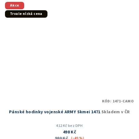
5
Akce
hvězdiček.
Trvale nízká cena
KÓD:
1471-CAMO
Pánské hodinky vojenské ARMY Skmei 1471
Skladem v ČR
412 Kč bez DPH
498 Kč
980 Kč
(–49 %)