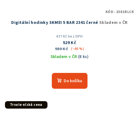
KÓD:
2341BLCK
Digitální hodinky SKMEI 5 BAR 2341 černé
Skladem v ČR
437 Kč bez DPH
529 Kč
980 Kč
(–46 %)
Skladem v ČR
(8 ks)
Průměrné
hodnocení
produktu
Do košíku
je
5,0
z
5
Trvale nízká cena
hvězdiček.