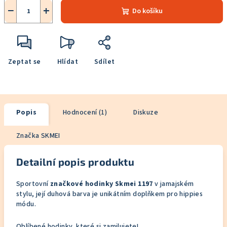
−
+
Do košíku
Zeptat se
Hlídat
Sdílet
Popis
Hodnocení (1)
Diskuze
Značka
SKMEI
Detailní popis produktu
Sportovní
značkové hodinky Skmei 1197
v jamajském
stylu, její duhová barva je unikátním doplňkem pro hippies
módu.
Oblíbené hodinky, které si zamilujete!