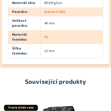
Materiál skla
:
RESIN glass
Pouzdro
:
plastové ABS
Velikost
48 mm
pouzdra
:
Materiál
PU
řemínku
:
Šířka
22 mm
řemínku
:
Související produkty
Trvale nízká cena