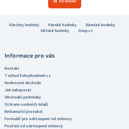
Do košíku
je
5,0
z
Z
5
Všechny hodinky
Pánské hodinky
Dámské hodinky
á
hvězdiček.
Dětské hodinky
Gtup.cz
p
a
t
Informace pro vás
í
Kontakt
7 výhod Eshophodinek.cz
Hodnocení obchodu
Jak nakupovat
Obchodní podmínky
Ochrana osobních údajů
Reklamační protokol
Formulář pro odstoupení od smlouvy
Poučení od odstoupení smlouvy