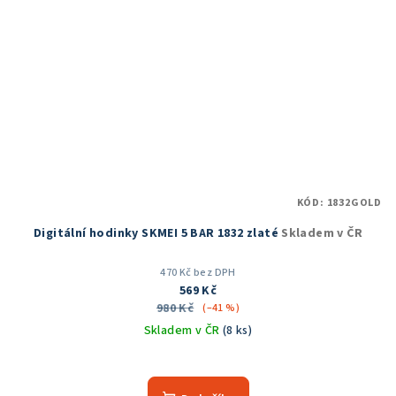
KÓD:
1832GOLD
Digitální hodinky SKMEI 5 BAR 1832 zlaté
Skladem v ČR
470 Kč bez DPH
569 Kč
980 Kč
(–41 %)
Skladem v ČR
(8 ks)
Průměrné
hodnocení
produktu