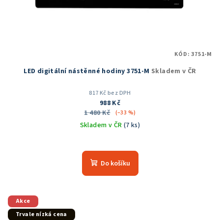
KÓD:
3751-M
LED digitální nástěnné hodiny 3751-M
Skladem v ČR
817 Kč bez DPH
988 Kč
1 480 Kč
(–33 %)
Skladem v ČR
(7 ks)
Průměrné
hodnocení
produktu
Do košíku
je
5,0
z
5
Akce
hvězdiček.
Trvale nízká cena