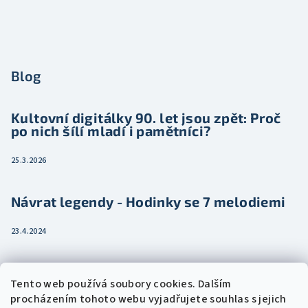
Blog
Kultovní digitálky 90. let jsou zpět: Proč
po nich šílí mladí i pamětníci?
25.3.2026
Návrat legendy - Hodinky se 7 melodiemi
23.4.2024
Jak vybrat dámské hodinky pro ženu třeba
Tento web používá soubory cookies. Dalším
jako dárek
procházením tohoto webu vyjadřujete souhlas s jejich