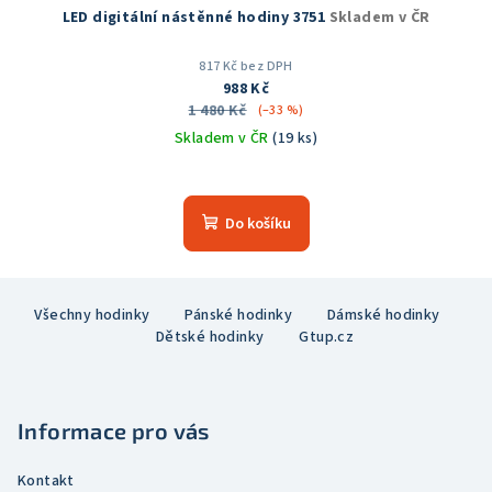
LED digitální nástěnné hodiny 3751
Skladem v ČR
817 Kč bez DPH
988 Kč
1 480 Kč
(–33 %)
Skladem v ČR
(19 ks)
Průměrné
hodnocení
produktu
Do košíku
je
5,0
z
Z
5
Všechny hodinky
Pánské hodinky
Dámské hodinky
á
hvězdiček.
Dětské hodinky
Gtup.cz
p
a
t
Informace pro vás
í
Kontakt