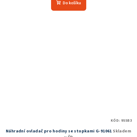
produktu
Do košíku
je
5,0
z
5
hvězdiček.
KÓD:
955B3
Náhradní ovladač pro hodiny se stopkami G-91061
Skladem