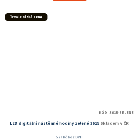
5,0
z
5
Trvale nízká cena
hvězdiček.
KÓD:
3615-ZELENE
LED digitální nástěnné hodiny zelené 3615
Skladem v ČR
577 Kč bez DPH