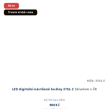
z
5
Akce
hvězdiček.
Trvale nízká cena
KÓD:
3751-Z
LED digitální nástěnné hodiny 3751-Z
Skladem v ČR
817 Kč bez DPH
988 Kč