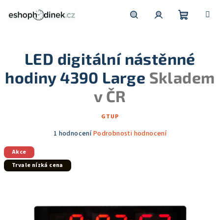
Přejít
na
obsah
Nákupní
Hledat
Přihlášení
LED digitální nástěnné
košík
hodiny 4390 Large
Skladem
v ČR
GTUP
Průměrné
1 hodnocení
Podrobnosti hodnocení
hodnocení
Akce
produktu
je
Trvale nízká cena
5,0
z
5
hvězdiček.