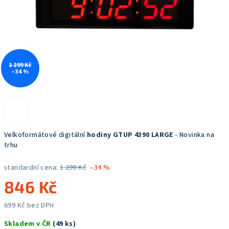
1 299 Kč
–34 %
Velkoformátové digitální
hodiny GTUP 4390 LARGE
- Novinka na
trhu
standardní cena:
1 299 Kč
–34 %
846 Kč
699 Kč bez DPH
Měrná
Skladem v ČR
(49 ks)
cena: