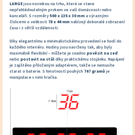
LARGE
jsou novinkou na trhu, která se stane
nepřehlédnutelným prvkem ve vaší domácnosti nebo
kanceláři. S rozměry
500 x 135 x 30 mm
a výraznými
číslicemi o velikosti
78 x 44 mm
nabízejí dokonalé zobrazení
času i z větší vzdálenosti.
Díky elegantnímu a minimalistickému provedení se hodí do
každého interiéru. Hodiny jsou navrženy tak, aby byly
maximálně flexibilní – můžete je snadno
pověsit na zeď
nebo
postavit na stůl
díky praktickému stojánku. Napájení
je zajištěno přiloženým adaptérem, takže se nemusíte
starat o baterie. S hmotností pouhých
767 gramů
je
manipulace s nimi hračka.