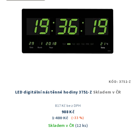
KÓD:
3751-Z
LED digitální nástěnné hodiny 3751-Z
Skladem v ČR
817 Kč bez DPH
988 Kč
1 480 Kč
(–33 %)
Skladem v ČR
(12 ks)
Průměrné