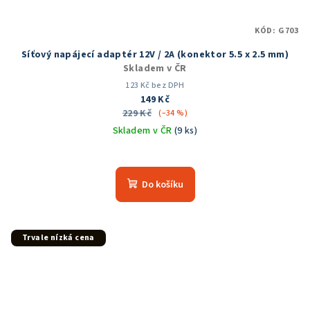
KÓD:
G703
Síťový napájecí adaptér 12V / 2A (konektor 5.5 x 2.5 mm)
Skladem v ČR
123 Kč bez DPH
149 Kč
229 Kč
(–34 %)
Skladem v ČR
(9 ks)
Do košíku
Trvale nízká cena