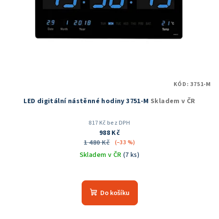
KÓD:
3751-M
LED digitální nástěnné hodiny 3751-M
Skladem v ČR
817 Kč bez DPH
988 Kč
1 480 Kč
(–33 %)
Skladem v ČR
(7 ks)
Průměrné
hodnocení
produktu
Do košíku
je
5,0