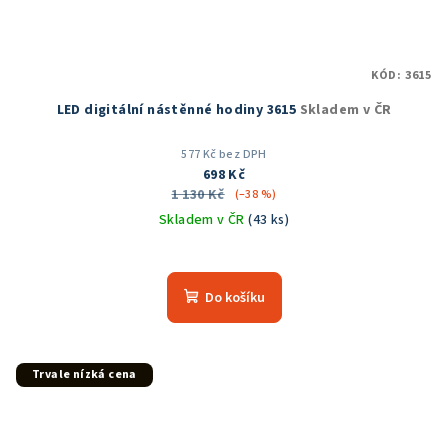
KÓD:
3615
LED digitální nástěnné hodiny 3615
Skladem v ČR
577 Kč bez DPH
698 Kč
1 130 Kč
(–38 %)
Skladem v ČR
(43 ks)
Průměrné
hodnocení
produktu
Do košíku
je
4,8
z
5
Trvale nízká cena
hvězdiček.