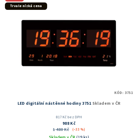
Trvale nízká cena
KÓD:
3751
LED digitální nástěnné hodiny 3751
Skladem v ČR
817 Kč bez DPH
988 Kč
1 480 Kč
(–33 %)
Skladem v ČR
(19 ks)