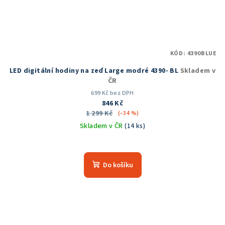
KÓD:
4390BLUE
LED digitální hodiny na zeď Large modré 4390- BL
Skladem v
ČR
699 Kč bez DPH
846 Kč
1 299 Kč
(–34 %)
Skladem v ČR
(14 ks)
Do košíku