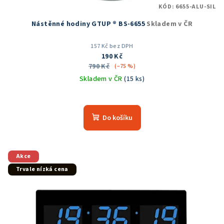
KÓD:
6655-ALU-SIL
Nástěnné hodiny GTUP ® BS-6655
Skladem v ČR
157 Kč bez DPH
190 Kč
790 Kč
(–75 %)
Skladem v ČR
(15 ks)
Průměrné
hodnocení
produktu
Do košíku
je
5,0
z
5
Akce
hvězdiček.
Trvale nízká cena