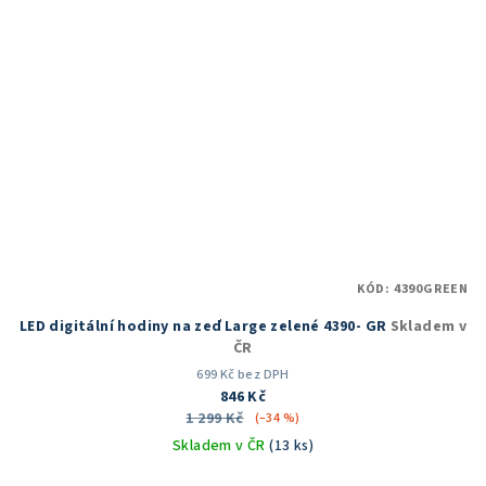
KÓD:
4390GREEN
LED digitální hodiny na zeď Large zelené 4390- GR
Skladem v
ČR
699 Kč bez DPH
846 Kč
1 299 Kč
(–34 %)
Skladem v ČR
(13 ks)