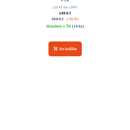
v ČR
123 Kč bez DPH
149 Kč
388 Kč
(–61 %)
Skladem v ČR
(19 ks)
Do košíku