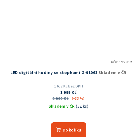
KÓD:
955B2
LED digitální hodiny se stopkami G-91061
Skladem v ČR
1 652 Kč bez DPH
1 999 Kč
2 990 Kč
(–33 %)
Skladem v ČR
(52 ks)
Průměrné
hodnocení
produktu
Do košíku
je