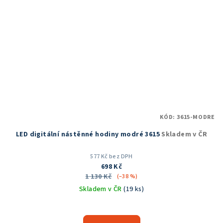
KÓD:
3615-MODRE
LED digitální nástěnné hodiny modré 3615
Skladem v ČR
577 Kč bez DPH
698 Kč
1 130 Kč
(–38 %)
Skladem v ČR
(19 ks)
Průměrné
hodnocení