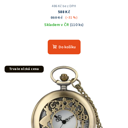
486 Kč bez DPH
588 Kč
860 Kč
(–31 %)
Skladem v ČR
(110 ks)
Průměrné
hodnocení
produktu
Do košíku
je
5,0
z
5
Trvale nízká cena
hvězdiček.