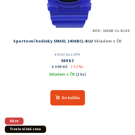
KÓD:
1436B-CL-BLUE
Sportovní hodinky SMAEL 1436BCL-BLU
Skladem v ČR
470 Kč bez DPH
569 Kč
1 199 Kč
(–52 %)
Skladem v ČR
(2 ks)
Průměrné
hodnocení
produktu
Do košíku
je
5,0
z
5
Akce
hvězdiček.
Trvale nízká cena