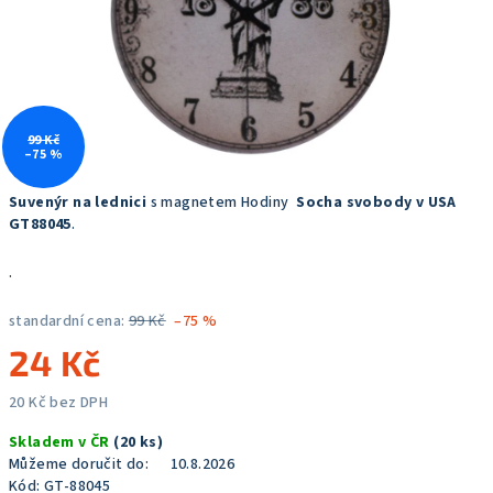
99 Kč
–75 %
Suvenýr na lednici
s magnetem Hodiny
Socha svobody v USA
GT88045
.
.
standardní cena:
99 Kč
–75 %
24 Kč
20 Kč bez DPH
Měrná
Skladem v ČR
(20 ks)
cena:
Můžeme doručit do:
10.8.2026
Kód:
GT-88045