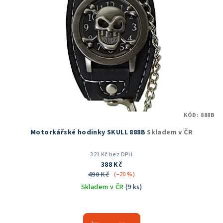
KÓD:
888B
Motorkářské hodinky SKULL 888B
Skladem v ČR
321 Kč bez DPH
388 Kč
490 Kč
(–20 %)
Skladem v ČR
(9 ks)
Průměrné
hodnocení
produktu