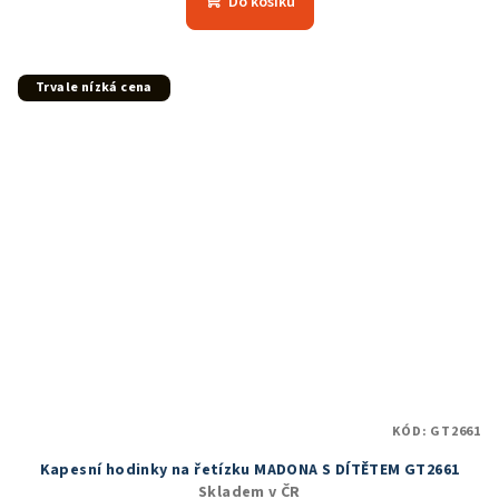
Do košíku
je
5,0
z
5
Trvale nízká cena
hvězdiček.
KÓD:
GT2661
Kapesní hodinky na řetízku MADONA S DÍTĚTEM GT2661
Skladem v ČR