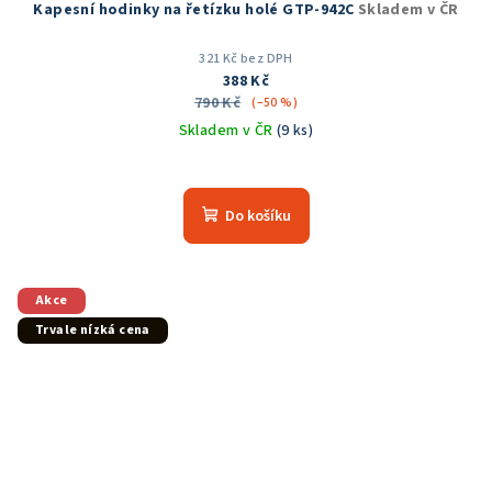
Kapesní hodinky na řetízku holé GTP-942C
Skladem v ČR
321 Kč bez DPH
388 Kč
790 Kč
(–50 %)
Skladem v ČR
(9 ks)
Do košíku
Akce
Trvale nízká cena