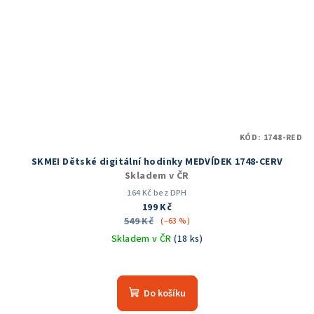
KÓD:
1748-RED
SKMEI Dětské digitální hodinky MEDVÍDEK 1748-CERV
Skladem v ČR
164 Kč bez DPH
199 Kč
549 Kč
(–63 %)
Skladem v ČR
(18 ks)
Průměrné
hodnocení
produktu
Do košíku
je