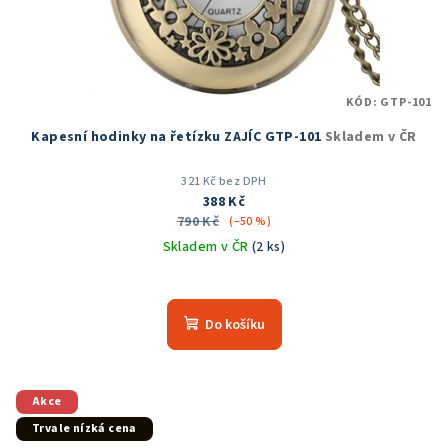
KÓD:
GTP-101
Kapesní hodinky na řetízku ZAJÍC GTP-101
Skladem v ČR
321 Kč bez DPH
388 Kč
790 Kč
(–50 %)
Skladem v ČR
(2 ks)
Průměrné
hodnocení
produktu
Do košíku
je
5,0
z
5
Akce
hvězdiček.
Trvale nízká cena