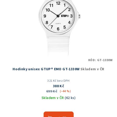
KÓD:
GT-1330W
Hodinky unisex GTUP® EMO GT-1330W
Skladem v ČR
321 Kč bez DPH
388 Kč
699 Kč
(–44 %)
Skladem v ČR
(62 ks)
Průměrné
hodnocení
produktu