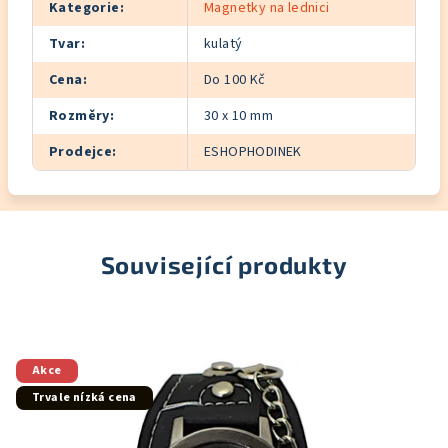
Kategorie
:
Magnetky na lednici
Tvar
:
kulatý
Cena
:
Do 100 Kč
Rozměry
:
30 x 10 mm
Prodejce
:
ESHOPHODINEK
Související produkty
Akce
Trvale nízká cena