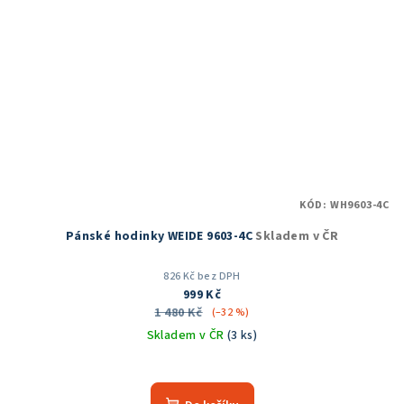
KÓD:
WH9603-4C
Pánské hodinky WEIDE 9603-4C
Skladem v ČR
826 Kč bez DPH
999 Kč
1 480 Kč
(–32 %)
Skladem v ČR
(3 ks)
Průměrné
hodnocení
produktu