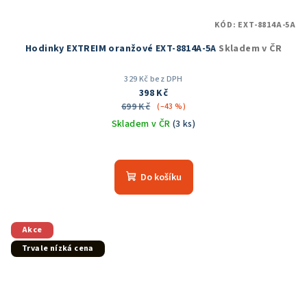
KÓD:
EXT-8814A-5A
Hodinky EXTREIM oranžové EXT-8814A-5A
Skladem v ČR
329 Kč bez DPH
398 Kč
699 Kč
(–43 %)
Skladem v ČR
(3 ks)
Průměrné
hodnocení
produktu
Do košíku
je
5,0
z
5
Akce
hvězdiček.
Trvale nízká cena