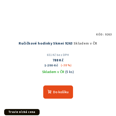
KÓD:
9263
Ručičkové hodinky Skmei 9263
Skladem v ČR
651 Kč bez DPH
788 Kč
1 290 Kč
(–38 %)
Skladem v ČR
(5 ks)
Průměrné
hodnocení
produktu
Do košíku
je
5,0
z
5
Trvale nízká cena