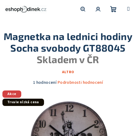
Přejít
na
obsah
Nákupní
Hledat
Přihlášení
Magnetka na lednici hodiny
košík
Socha svobody GT88045
Skladem v ČR
ALTRO
Průměrné
1 hodnocení
Podrobnosti hodnocení
hodnocení
Akce
produktu
je
Trvale nízká cena
5,0
z
5
hvězdiček.