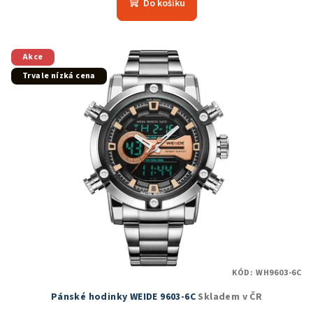
Do košíku
je
5,0
z
5
Akce
hvězdiček.
Trvale nízká cena
KÓD:
WH9603-6C
Pánské hodinky WEIDE 9603-6C
Skladem v ČR