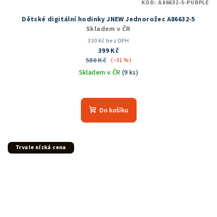
KÓD:
A86632-5-PURPLE
Dětské digitální hodinky JNEW Jednorožec A86632-5
Skladem v ČR
330 Kč bez DPH
399 Kč
580 Kč
(–31 %)
Skladem v ČR
(9 ks)
Do košíku
Trvale nízká cena