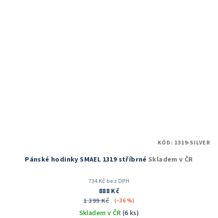
hvězdiček.
KÓD:
1319-SILVER
Pánské hodinky SMAEL 1319 stříbrné
Skladem v ČR
734 Kč bez DPH
888 Kč
1 399 Kč
(–36 %)
Skladem v ČR
(6 ks)