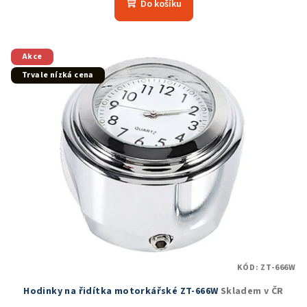
Do košíku
je
5,0
z
5
Akce
hvězdiček.
Trvale nízká cena
KÓD:
ZT-666W
Hodinky na řidítka motorkářské ZT-666W
Skladem v ČR