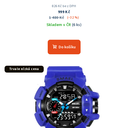
826 Kč bez DPH
999 Kč
1 480 Kč
(–32 %)
Skladem v ČR
(6 ks)
Průměrné
hodnocení
produktu
Do košíku
je
5,0
z
5
Trvale nízká cena
hvězdiček.