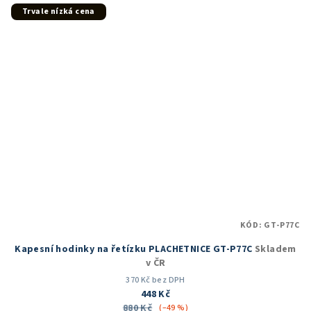
5
Trvale nízká cena
hvězdiček.
KÓD:
GT-P77C
Kapesní hodinky na řetízku PLACHETNICE GT-P77C
Skladem
v ČR
370 Kč bez DPH
448 Kč
880 Kč
(–49 %)