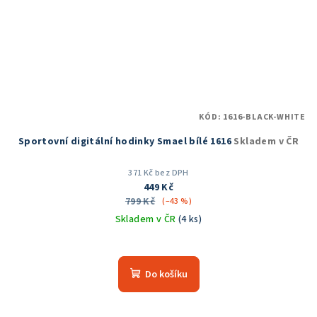
KÓD:
1616-BLACK-WHITE
Sportovní digitální hodinky Smael bílé 1616
Skladem v ČR
371 Kč bez DPH
449 Kč
799 Kč
(–43 %)
Skladem v ČR
(4 ks)
Průměrné
hodnocení
produktu
Do košíku
je
5,0
z