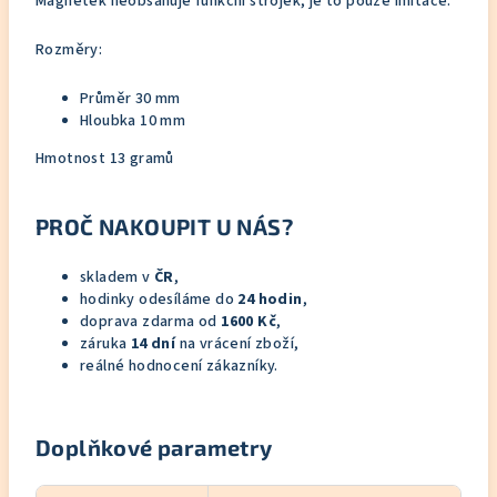
Magnetek neobsahuje funkční strojek, je to pouze imitace.
Rozměry:
Průměr 30 mm
Hloubka 10 mm
Hmotnost 13 gramů
PROČ NAKOUPIT U NÁS?
skladem v
ČR
,
hodinky odesíláme do
24 hodin
,
doprava zdarma od
1600 Kč
,
záruka
14 dní
na vrácení zboží,
reálné hodnocení zákazníky.
Doplňkové parametry