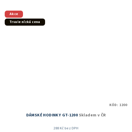
5,0
z
5
Akce
hvězdiček.
Trvale nízká cena
KÓD:
1200
DÁMSKÉ HODINKY GT-1200
Skladem v ČR
288 Kč bez DPH