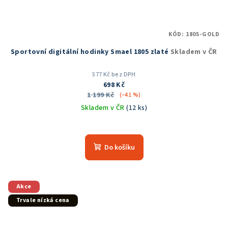
KÓD:
1805-GOLD
Sportovní digitální hodinky Smael 1805 zlaté
Skladem v ČR
577 Kč bez DPH
698 Kč
1 199 Kč
(–41 %)
Skladem v ČR
(12 ks)
Průměrné
hodnocení
produktu
Do košíku
je
5,0
z
5
Akce
hvězdiček.
Trvale nízká cena