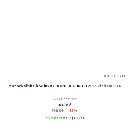
KÓD:
GT211
Motorkářské hodinky CHOPPER GUN GT211
Skladem v ČR
527 Kč bez DPH
638 Kč
988 Kč
(–35 %)
Skladem v ČR
(19 ks)
Průměrné