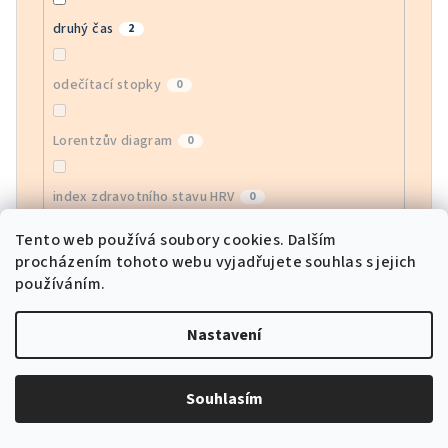
druhý čas
2
odečítací stopky
0
Lorentzův diagram
0
index zdravotního stavu HRV
0
Tento web používá soubory cookies. Dalším
monitor EGG
0
procházením tohoto webu vyjadřujete souhlas s jejich
používáním.
monitor krevního kyslíku
0
Nastavení
sledování srdeční frekvence APP
0
Souhlasím
sportovní režimy
0