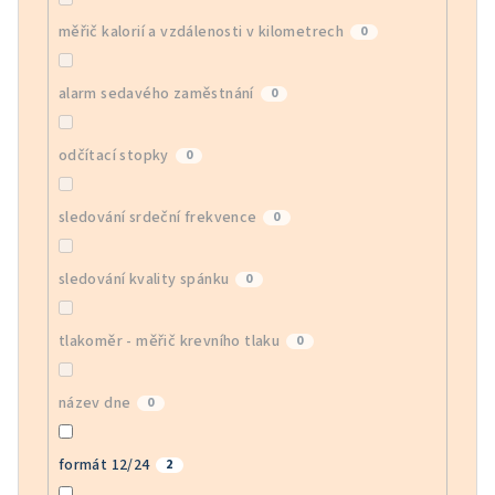
měřič kalorií a vzdálenosti v kilometrech
0
alarm sedavého zaměstnání
0
odčítací stopky
0
sledování srdeční frekvence
0
sledování kvality spánku
0
tlakoměr - měřič krevního tlaku
0
název dne
0
formát 12/24
2