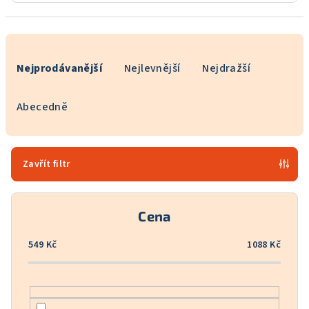
Ř
a
Nejprodávanější
Nejlevnější
Nejdražší
z
e
Abecedně
n
í
p
Zavřít filtr
r
o
Cena
d
u
549
Kč
1088
Kč
k
t
ů