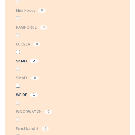
Mini Focus
0
NAVIFORCE
0
O.T.SEA
0
SKMEI
2
SMAEL
0
WEIDE
1
WOODWATCH
0
Wristband 3
0