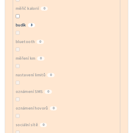
měřič kalorií
0
budík
3
bluetooth
0
měření km
0
nastavení limitů
0
oznámení SMS
0
oznámení hovorů
0
sociální sítě
0