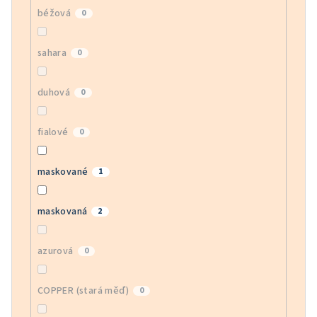
béžová
0
sahara
0
duhová
0
fialové
0
maskované
1
maskovaná
2
azurová
0
COPPER (stará měď)
0