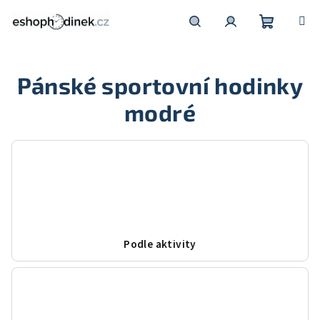
Přejít
na
obsah
Nákupní
Hledat
Přihlášení
Pánské sportovní hodinky
košík
modré
Podle aktivity