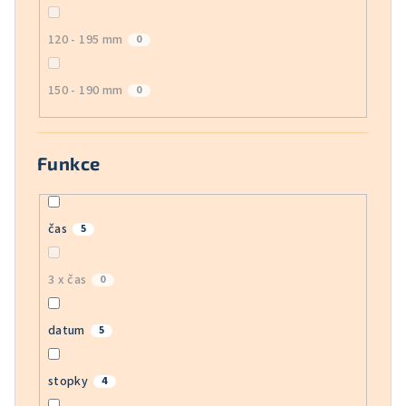
120 - 195 mm
0
150 - 190 mm
0
Funkce
čas
5
3 x čas
0
datum
5
stopky
4