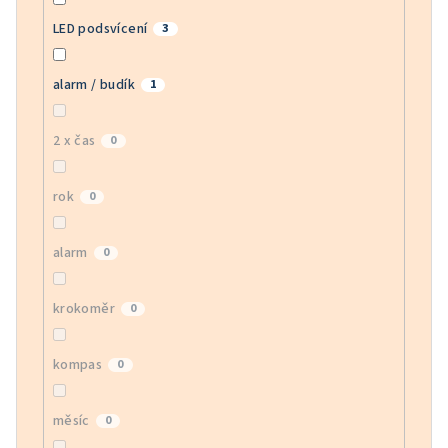
LED podsvícení
3
alarm / budík
1
2 x čas
0
rok
0
alarm
0
krokoměr
0
kompas
0
měsíc
0