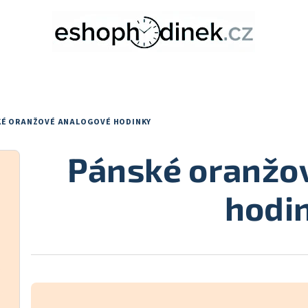
KÉ ORANŽOVÉ ANALOGOVÉ HODINKY
Pánské oranžo
hodi
Ř