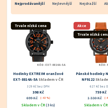
Nejprodávanější
Nejlevnější
Nejdražší
A
a
z
V
e
Trvale nízká cena
Akce
ý
n
Trvale nízká cen
p
í
i
p
s
r
KÓD:
EXT-8814A-5A
KÓD:
p
o
Hodinky EXTREIM oranžové
Pánské hodinky 
r
d
EXT-8814A-5A
Skladem v ČR
NF9122
Sklade
o
u
329 Kč bez DPH
627 Kč bez 
398 Kč
759 Kč
d
k
699 Kč
1 330 Kč
(–43 %)
(–
u
Skladem v ČR
(3 ks)
Skladem v Č
t