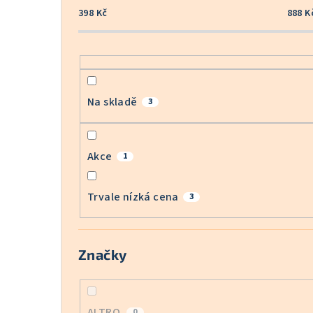
398
Kč
888
K
Na skladě
3
Akce
1
Trvale nízká cena
3
Značky
ALTRO
0