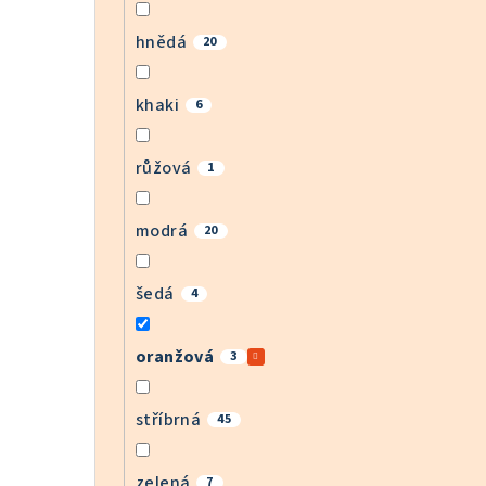
hnědá
20
khaki
6
růžová
1
modrá
20
šedá
4
oranžová
3
stříbrná
45
zelená
7