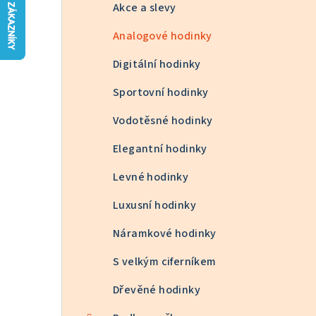
n
Akce a slevy
n
Analogové hodinky
í
Digitální hodinky
p
Sportovní hodinky
a
Vodotěsné hodinky
n
Elegantní hodinky
e
Levné hodinky
l
Luxusní hodinky
Náramkové hodinky
S velkým ciferníkem
Dřevěné hodinky