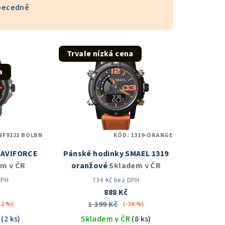
becedně
Trvale nízká cena
a
NF9122 BOLBN
KÓD:
1319-ORANGE
NAVIFORCE
Pánské hodinky SMAEL 1319
m v ČR
oranžové
Skladem v ČR
DPH
734 Kč bez DPH
888 Kč
1 399 Kč
42 %)
(–36 %)
R
(2 ks)
Skladem v ČR
(8 ks)