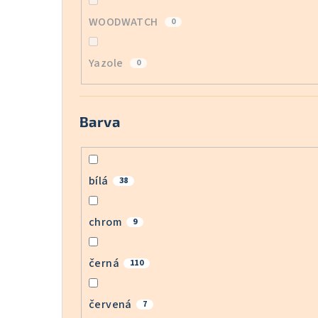
WOODWATCH
0
Yazole
0
Barva
bílá
38
chrom
9
černá
110
červená
7