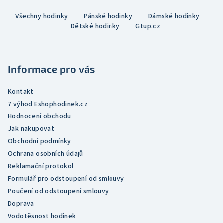
Z
Všechny hodinky
Pánské hodinky
Dámské hodinky
á
Dětské hodinky
Gtup.cz
p
a
t
Informace pro vás
í
Kontakt
7 výhod Eshophodinek.cz
Hodnocení obchodu
Jak nakupovat
Obchodní podmínky
Ochrana osobních údajů
Reklamační protokol
Formulář pro odstoupení od smlouvy
Poučení od odstoupení smlouvy
Doprava
Vodotěsnost hodinek