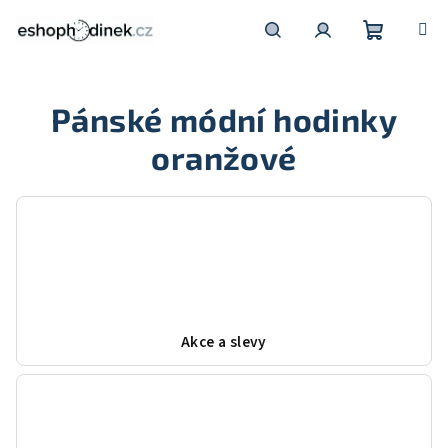
Přejít
na
obsah
Nákupní
Hledat
Přihlášení
Pánské módní hodinky
košík
oranžové
Akce a slevy