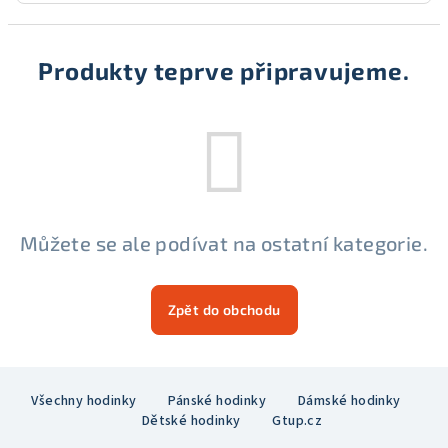
Produkty teprve připravujeme.
Můžete se ale podívat na ostatní kategorie.
Zpět do obchodu
Z
Všechny hodinky
Pánské hodinky
Dámské hodinky
á
Dětské hodinky
Gtup.cz
p