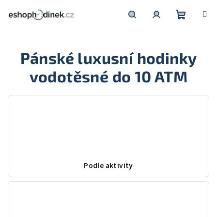
Přejít
na
obsah
Nákupní
Hledat
Přihlášení
Pánské luxusní hodinky
košík
vodotěsné do 10 ATM
Podle aktivity